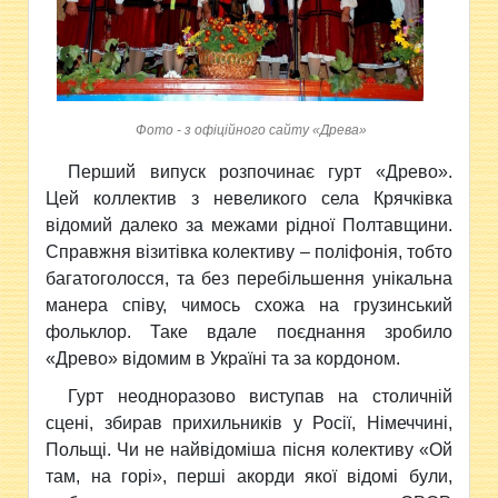
Фото - з офіційного сайту «Древа»
Перший випуск розпочинає гурт «Древо».
Цей коллектив
з невеликого села Крячківка
відомий далеко за межами рідної Полтавщини.
Справжня візитівка колективу – поліфонія, тобто
багатоголосся, та без перебільшення унікальна
манера співу, чимось схожа на грузинський
фольклор. Таке вдале поєднання зробило
«Древо» відомим в Україні та за кордоном.
Гурт неодноразово виступав на столичній
сцені, збирав прихильників у Росії, Німеччині,
Польщі. Чи не найвідоміша пісня колективу «Ой
там, на горі», перші акорди якої відомі були,