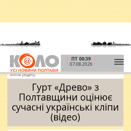
ПТ 00:39
»
»
»
Головна
Новини
Суспільство
Гурт
07.08.2026
«Древо» з Полтавщини оцінює сучасні українські
кліпи (відео)
Гурт «Древо» з
Полтавщини оцінює
сучасні українські кліпи
(відео)