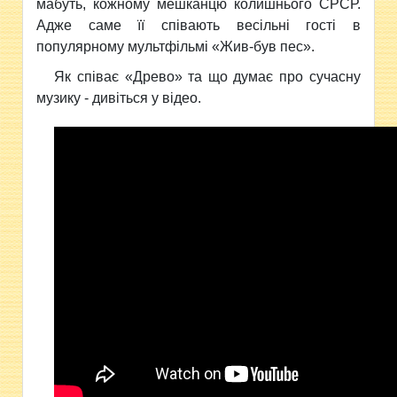
мабуть, кожному мешканцю колишнього СРСР.
Адже саме її співають весільні гості в
популярному мультфільмі «Жив-був пес».
Як співає «Древо» та що думає про сучасну
музику - дивіться у відео.