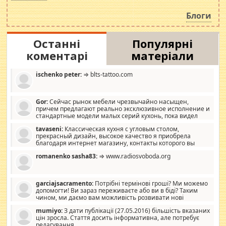
навколо стипендіального питання. Штучно
роздувається ще одна соціальна катастрофа.
Блоги
Останні
Популярні
коментарі
матеріали
ischenko peter:
⇒ blts-tattoo.com
Gor:
Сейчас рынок мебели чрезвычайно насыщен,
причем предлагают реально эксклюзивное исполнение и
стандартные модели малых серий кухонь, пока видел
отличную кухонную мебель по дизайну, мало походит на
tavaseni:
Классическая кухня с угловым столом,
стандартные формы, в MebelOk, креативненько и что главное -
прекрасный дизайн, высокое качество я приобрела
со вкусом все в порядке, без ненужных наворотов удорожающих
благодаря интернет магазину, контакты которого вы
мебель, а это не последний фактор.
можете просмотреть https://mwood.com.ua.
romanenko sasha83:
⇒ www.radiosvoboda.org
garciajsacramento:
Потрібні термінові гроші? Ми можемо
допомогти! Ви зараз переживаєте або ви в біді? Таким
чином, ми даємо вам можливість розвивати нові
розробки. Як багата людина, я почуваю себе зобов'язаним
mumiyo:
З дати публікації (27.05.2016) більшість вказаних
допомагати людям, які намагаються дати їм шанс. Кожен
цін зросла. Стаття досить інформативна, але потребує
заслуговує на другий шанс, і, оскільки влада не зможе, вони
редагування.
повинні приймати від інших. Для нас нема багато суми, і зрілість