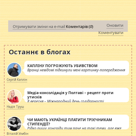
Оновити
Отримувати зміни на e-mail
Коментарів (
0
)
Коментувати
Останнє в блогах
КАПЛІНУ ПОГРОЖУЮТЬ УБИВСТВОМ
Вранці невідомі підкинули мені картинку-попередження
Сергій Каплін
Медіа-консолідація у Полтаві – рецепт проти
утисків
8 вересня – Міжнародний день солідарності
журналістів.
Надія Труш
ЧИ МАЮТЬ УКРАЇНЦІ ПЛАТИТИ ТРІЄЧНИКАМ
СТИПЕНДІЇ?
Рідко пишу лонгріди тим паче на такі теми, але вже
просто дістало! Обурюють сьогоднішні інсенуації
Віталій Улибін