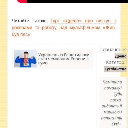
Читайте також:
Гурт «Древо» про виступ з
рокерами та роботу над мультфільмом «Жив-
був пес»
Позначення:
Українець із Решетилівки
Древо
став чемпіоном Європи з
Категорії:
сумо
Суспільство
Помітили
помилку?
Будь
ласка,
виділіть її
мишкою і
натисніть
Ctrl +