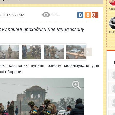
Наді
я 2016 о 21:02
3434
кому районі проходили навчання загону
Віта
ькох населених пунктів району мобілізували для
ної оборони.
ку
ди
кр
бе
вы
по