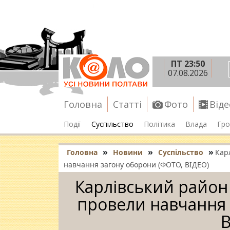
ПТ 23:50
07.08.2026
Головна
Статті
Фото
Віде
Події
Суспільство
Політика
Влада
Гро
»
»
»
Головна
Новини
Суспільство
Кар
навчання загону оборони (ФОТО, ВІДЕО)
Карлівський район
провели навчання 
В