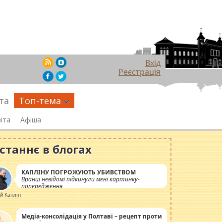
Вхід
Реєстрація
та
Топ-тема
іта
Афіша
станнє в блогах
КАПЛІНУ ПОГРОЖУЮТЬ УБИВСТВОМ
Вранці невідомі підкинули мені картинку-
попередження
ій Каплін
Медіа-консолідація у Полтаві – рецепт проти