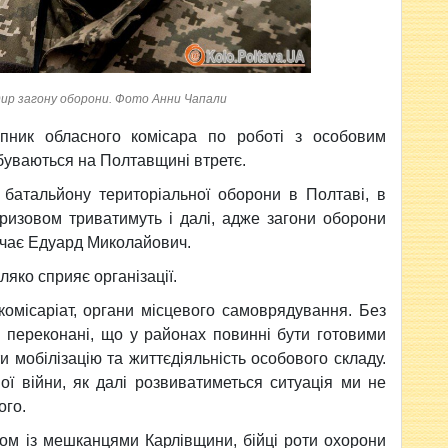
ир загону оборони. Фото Анни Чапали
упник обласного комісара по роботі з особовим
дбуваються на Полтавщині втретє.
 батальйону територіальної оборони в Полтаві, в
призовом триватимуть і далі, адже загони оборони
начає Едуард Миколайович.
ляко сприяє організації.
комісаріат, органи місцевого самоврядування. Без
ми переконані, що у районах повинні бути готовими
и мобілізацію та життєдіяльність особового складу.
ої війни, як далі розвиватиметься ситуація ми не
ого.
ідом із мешканцями Карлівщини, бійці роти охорони