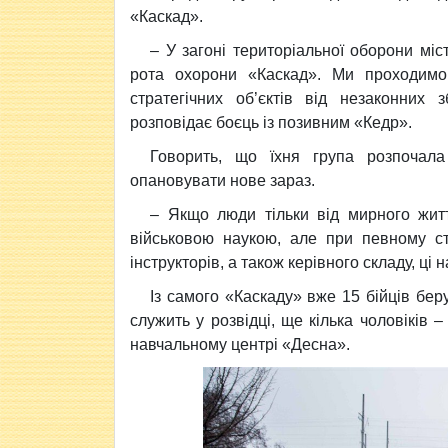
«Каскад».
– У загоні територіальної оборони міс
рота охорони «Каскад». Ми проходимо 
стратегічних об’єктів від незаконних
розповідає боєць із позивним «Кедр».
Говорить, що їхня група розпочал
опановувати нове зараз.
– Якщо люди тільки від мирного житт
військовою наукою, але при певному ст
інструкторів, а також керівного складу, ці
Із самого «Каскаду» вже 15 бійців беру
служить у розвідці, ще кілька чоловіків –
навчальному центрі «Десна».