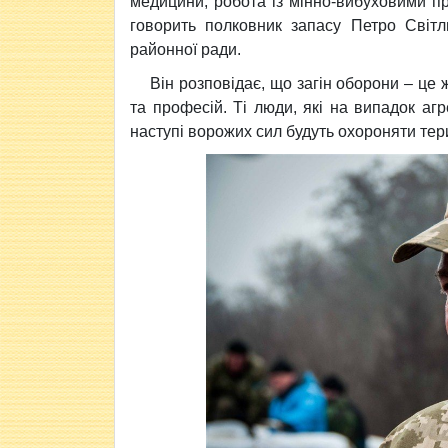
медицини, робота із мінно-вибуховими п
говорить полковник запасу Петро Світл
районної ради.
Він розповідає, що загін оборони – це жи
та професій. Ті люди, які на випадок агр
наступі ворожих сил будуть охороняти тер