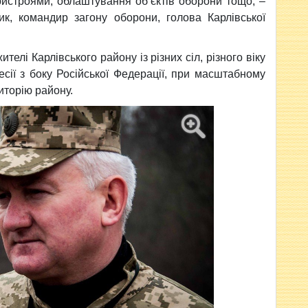
ристроями, облаштування об’єктів оборони тощо, –
ик, командир загону оборони, голова Карлівської
телі Карлівського району із різних сіл, різного віку
есії з боку Російської Федерації, при масштабному
иторію району.