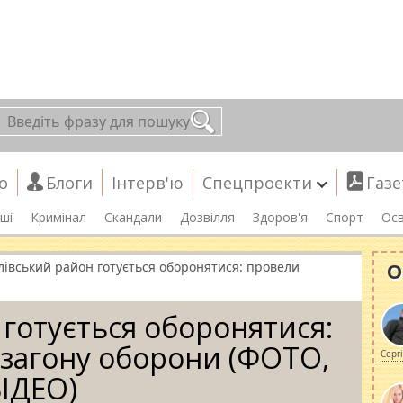
о
Блоги
Інтерв'ю
Спецпроекти
Газе
ші
Кримінал
Скандали
Дозвілля
Здоров'я
Спорт
Осв
О
лівський район готується оборонятися: провели
 готується оборонятися:
загону оборони (ФОТО,
Серг
ІДЕО)