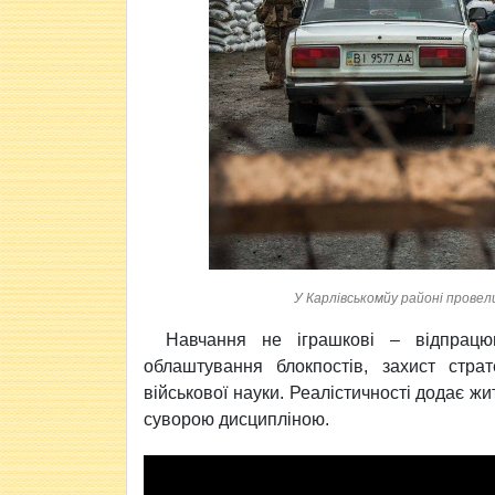
У Карлівськомйу районі провел
Навчання не іграшкові – відпрацюв
облаштування блокпостів, захист страт
військової науки. Реалістичності додає ж
суворою дисципліною.