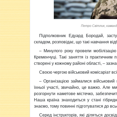
Петро Світлик, каманд
Підполковник Едуард Бородай, заст
складом, розповідає, що такі навчання ві
– Минулого року провели мобілізацію
Кременчуці. Такі заняття із практичним 
створені у кожному районі області, – заз
Своєю чергою військовий комісаріат всі
– Організацією займалися військовий 
їхньої участі, звичайно, це важко. Але 
розгорнути наметове містечко, забезпечит
Наша країна знаходиться у стані гібридн
знаємо, тому повинні підготуватися до всь
Серед інструкторів, які діляться досв