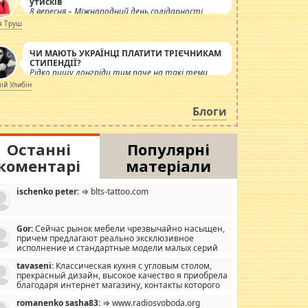
утисків
8 вересня – Міжнародний день солідарності
журналістів.
я Труш
ЧИ МАЮТЬ УКРАЇНЦІ ПЛАТИТИ ТРІЄЧНИКАМ
СТИПЕНДІЇ?
Рідко пишу лонгріди тим паче на такі теми,
але вже просто дістало! Обурюють сьогоднішні
лій Улибін
інсенуації навколо стипендіального питання.
Штучно роздувається ще одна соціальна
Блоги
катастрофа.
Останні
Популярні
коментарі
матеріали
ischenko peter:
⇒ blts-tattoo.com
Gor:
Сейчас рынок мебели чрезвычайно насыщен,
причем предлагают реально эксклюзивное
исполнение и стандартные модели малых серий
хонь, пока видел отличную кухонную мебель по
tavaseni:
Классическая кухня с угловым столом,
зайну, мало походит на стандартные формы, в MebelOk,
прекрасный дизайн, высокое качество я приобрела
еативненько и что главное - со вкусом все в порядке,
благодаря интернет магазину, контакты которого
з ненужных наворотов удорожающих мебель, а это не
 можете просмотреть https://mwood.com.ua.
следний фактор.
romanenko sasha83:
⇒ www.radiosvoboda.org