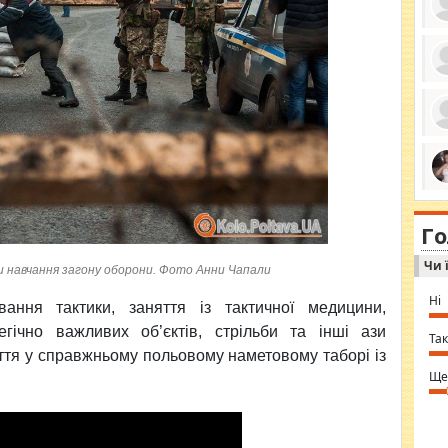
ро
се
да
ос
ін
за
тіл
ком
bea
ми
tha
на
nig
Г
по
in 
Sol
Чи 
Ind
и навчання загону оборони. Фото Анни Чапали
gir
bod
Ні
ання тактики, заняття із тактичної медицини,
alw
Mir
егічно важливих об’єктів, стрільби та інші ази
you
Так
⇒ 
иття у справжньому польовому наметовому таборі із
Ще