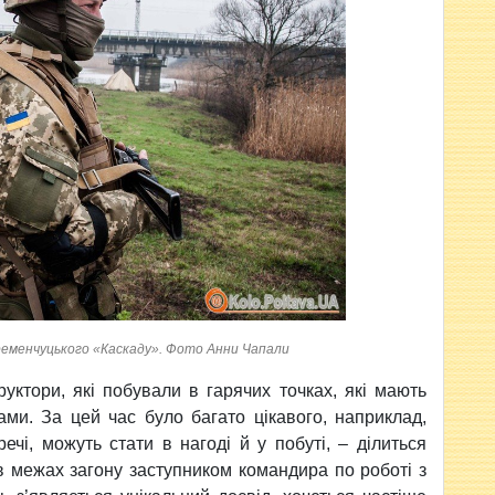
кременчуцького «Каскаду». Фото Анни Чапали
уктори, які побували в гарячих точках, які мають
нами. За цей час було багато цікавого, наприклад,
речі, можуть стати в нагоді й у побуті, – ділиться
в межах загону заступником командира по роботі з