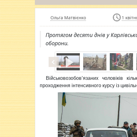
Ольга Матвієнко
1 квітн
​Протягом десяти днів у Карлівсь
оборони.
Військовозобов’язаних чоловіків кіл
проходження інтенсивного курсу із цивіль