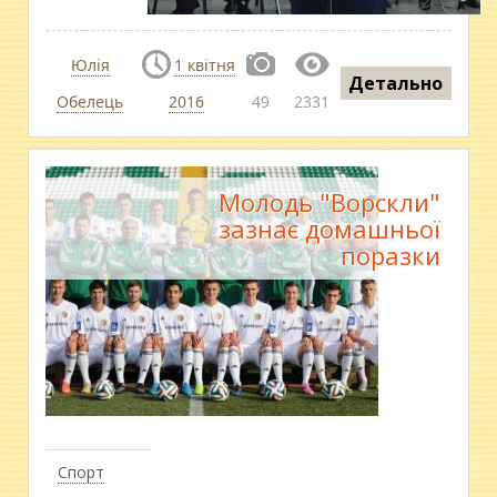
Юлія
1 квітня
Детально
Обелець
2016
49
2331
Молодь "Ворскли"
зазнає домашньої
поразки
Спорт