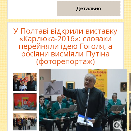
Детально
У Полтаві відкрили виставку
«Карлюка-2016»: словаки
перейняли ідею Гоголя, а
росіяни висміяли Путіна
(фоторепортаж)