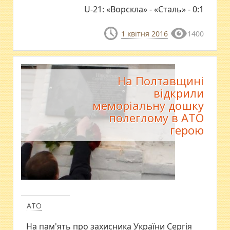
U-21: «Ворскла» - «Сталь» - 0:1
1 квітня 2016
1400
На Полтавщині
відкрили
меморіальну дошку
полеглому в АТО
герою
АТО
На пам'ять про захисника України Сергія