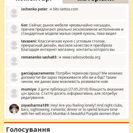
ischenko peter:
⇒ blts-tattoo.com
Gor:
Сейчас рынок мебели чрезвычайно насыщен,
причем предлагают реально эксклюзивное исполнение и
стандартные модели малых серий кухонь, пока видел
отличную кухонную мебель по дизайну, мало походит на
tavaseni:
Классическая кухня с угловым столом,
стандартные формы, в MebelOk, креативненько и что главное -
прекрасный дизайн, высокое качество я приобрела
со вкусом все в порядке, без ненужных наворотов удорожающих
благодаря интернет магазину, контакты которого вы
мебель, а это не последний фактор.
можете просмотреть https://mwood.com.ua.
romanenko sasha83:
⇒ www.radiosvoboda.org
garciajsacramento:
Потрібні термінові гроші? Ми можемо
допомогти! Ви зараз переживаєте або ви в біді? Таким
чином, ми даємо вам можливість розвивати нові
розробки. Як багата людина, я почуваю себе зобов'язаним
mumiyo:
З дати публікації (27.05.2016) більшість вказаних
допомагати людям, які намагаються дати їм шанс. Кожен
цін зросла. Стаття досить інформативна, але потребує
заслуговує на другий шанс, і, оскільки влада не зможе, вони
редагування.
повинні приймати від інших. Для нас нема багато суми, і зрілість
ми визначаємо за взаємною згодою. Ні сюрпризів, ні додаткових
zoyasharma189:
Hey! Are you feeling lonely? And night clubs,
витрат, а тільки узгоджених сум і нічого іншого. Не чекайте і не
bars, sightseeing, romantic dinner or to spend leisure time
коментуйте цей пост. Введіть суму, яку ви хочете подати, і ми
with her will escort Mumbai A beautiful Punjabi women than
зв'яжемося з вами з усіма варіантами. зв'яжіться з нами
sexy escort companion in arms that you guys feel like 5 star luxury
сьогодні на garciajsacramento@gmail.com Вам потрібні термінові
hotel had to spend the night in their search for loved solitaire free
гроші? Ми можемо допомогти!
maintenance stops in Mumbai. Here we offer fair and very attractive
Голосування
woman "Love Solitaire" beautiful figure and shapely body shapes.