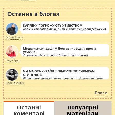
Останнє в блогах
КАПЛІНУ ПОГРОЖУЮТЬ УБИВСТВОМ
Вранці невідомі підкинули мені картинку-попередження
Сергій Каплін
Медіа-консолідація у Полтаві – рецепт проти
утисків
8 вересня – Міжнародний день солідарності
журналістів.
Надія Труш
ЧИ МАЮТЬ УКРАЇНЦІ ПЛАТИТИ ТРІЄЧНИКАМ
СТИПЕНДІЇ?
Рідко пишу лонгріди тим паче на такі теми, але вже
просто дістало! Обурюють сьогоднішні інсенуації
Віталій Улибін
навколо стипендіального питання. Штучно
роздувається ще одна соціальна катастрофа.
Блоги
Останні
Популярні
коментарі
матеріали