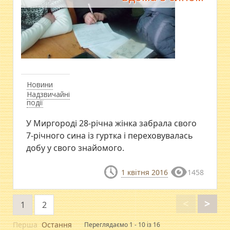
Новини
Надзвичайні
події
У Миргороді 28-річна жінка забрала свого
7-річного сина із гуртка і переховувалась
добу у свого знайомого.
1 квітня 2016
1458
<
>
1
2
Перша
Остання
Переглядаємо 1 - 10 із 16