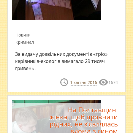
Новини
Кримінал
За видачу дозвільних документів «тріо»
керівників-екологів вимагало 29 тисяч
гривень.
1 квітня 2016
1674
На Полтавщині
жінка, щоб провчити
рідних, не з’являлась
вдома з сином