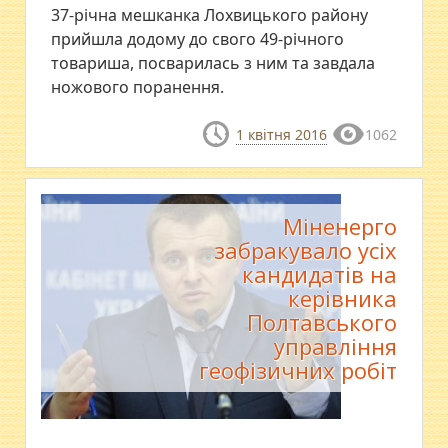
37-річна мешканка Лохвицького району
прийшла додому до свого 49-річного
товариша, посварилась з ним та завдала
ножового поранення.
1 квітня 2016
1062
Міненерго
забракувало усіх
кандидатів на
керівника
Полтавського
управління
геофізичних робіт