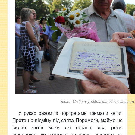
Фото 1943 року, підписане Костянтином
У руках разом із портретами тримали квіти.
Проте на відміну від свята Перемоги, майже не
видно квітів маку, які останні два роки,
відповідно до світової традиції, прийняті як