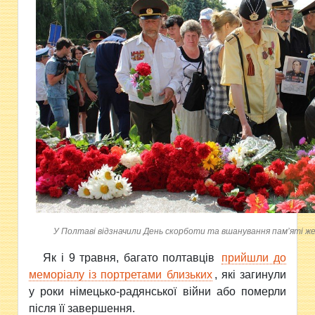
У Полтаві відзначили День скорботи та вшанування пам’яті ж
Як і 9 травня, багато полтавців
прийшли до
меморіалу із портретами близьких
, які загинули
у роки німецько-радянської війни або померли
після її завершення.