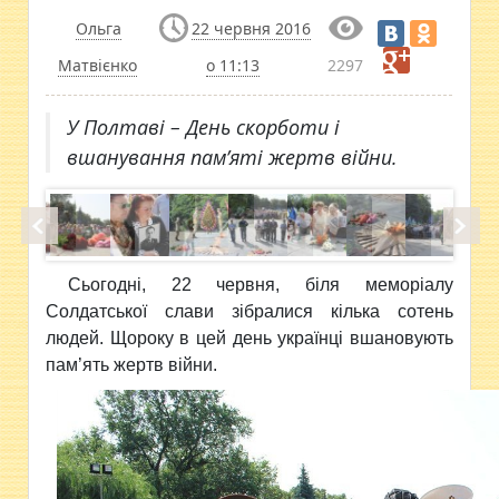
Ольга
22 червня 2016
Матвієнко
о 11:13
2297
У Полтаві – День скорботи і
вшанування пам’яті жертв війни.
Сьогодні, 22 червня, біля меморіалу
Солдатської слави зібралися кілька сотень
людей. Щороку в цей день українці вшановують
пам’ять жертв війни.