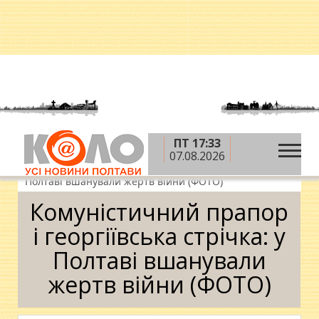
ПТ 17:33
»
»
Головна
Новини
Суспільство
07.08.2026
»
Комуністичний прапор і георгіївська стрічка: у
Полтаві вшанували жертв війни (ФОТО)
Комуністичний прапор
і георгіївська стрічка: у
Полтаві вшанували
жертв війни (ФОТО)