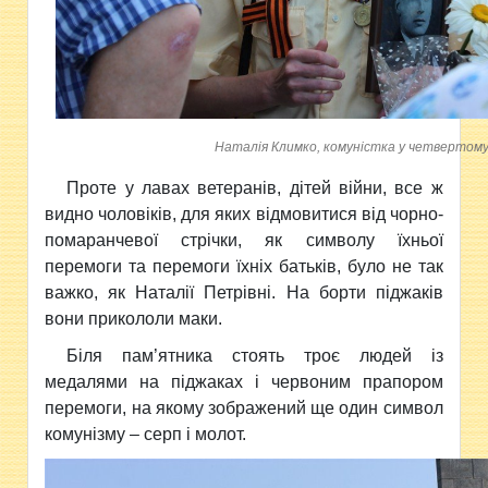
Наталія Климко, комуністка у четвертому
Проте у лавах ветеранів, дітей війни, все ж
видно чоловіків, для яких відмовитися від чорно-
помаранчевої стрічки, як символу їхньої
перемоги та перемоги їхніх батьків, було не так
важко, як Наталії Петрівні. На борти піджаків
вони прикололи маки.
Біля пам’ятника стоять троє людей із
медалями на піджаках і червоним прапором
перемоги, на якому зображений ще один символ
комунізму – серп і молот.