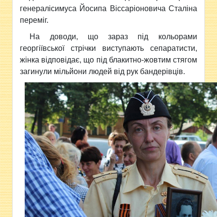
генералісимуса Йосипа Віссаріоновича Сталіна
переміг.
На доводи, що зараз під кольорами
георгіївської стрічки виступають сепаратисти,
жінка відповідає, що під блакитно-жовтим стягом
загинули мільйони людей від рук бандерівців.