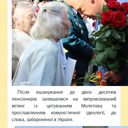
Після вшанування до двох десятків
пенсіонерів залишилися на імпровізований
мітинг із цитуванням Молотова та
прославлянням комуністичної ідеології, до
слова, забороненої в Україні.