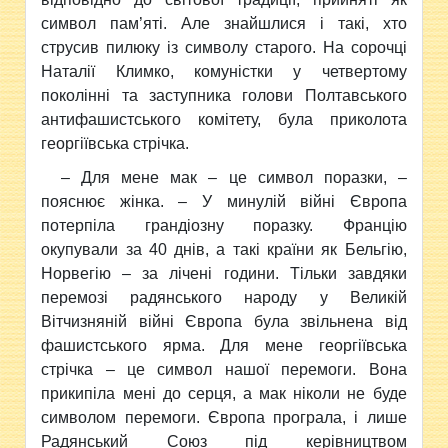
символ пам’яті. Але знайшлися і такі, хто
струсив пилюку із символу старого. На сорочці
Наталії Климко, комуністки у четвертому
поколінні та заступника голови Полтавського
антифашистського комітету, була приколота
георгіївська стрічка.
– Для мене мак – це символ поразки, –
пояснює жінка. – У минулій війні Європа
потерпіла грандіозну поразку. Францію
окупували за 40 днів, а такі країни як Бельгію,
Норвегію – за лічені години. Тільки завдяки
перемозі радянського народу у Великій
Вітчизняній війні Європа була звільнена від
фашистського ярма. Для мене георгіївська
стрічка – це символ нашої перемоги. Вона
прикипіла мені до серця, а мак ніколи не буде
символом перемоги. Європа програла, і лише
Радянський Союз під керівництвом