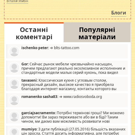
Віталій Улибін
навколо стипендіального питання. Штучно
роздувається ще одна соціальна катастрофа.
Блоги
Останні
Популярні
коментарі
матеріали
ischenko peter:
⇒ blts-tattoo.com
Gor:
Сейчас рынок мебели чрезвычайно насыщен,
причем предлагают реально эксклюзивное исполнение и
стандартные модели малых серий кухонь, пока видел
отличную кухонную мебель по дизайну, мало походит на
tavaseni:
Классическая кухня с угловым столом,
стандартные формы, в MebelOk, креативненько и что главное -
прекрасный дизайн, высокое качество я приобрела
со вкусом все в порядке, без ненужных наворотов удорожающих
благодаря интернет магазину, контакты которого вы
мебель, а это не последний фактор.
можете просмотреть https://mwood.com.ua.
romanenko sasha83:
⇒ www.radiosvoboda.org
garciajsacramento:
Потрібні термінові гроші? Ми можемо
допомогти! Ви зараз переживаєте або ви в біді? Таким
чином, ми даємо вам можливість розвивати нові
розробки. Як багата людина, я почуваю себе зобов'язаним
mumiyo:
З дати публікації (27.05.2016) більшість вказаних
допомагати людям, які намагаються дати їм шанс. Кожен
цін зросла. Стаття досить інформативна, але потребує
заслуговує на другий шанс, і, оскільки влада не зможе, вони