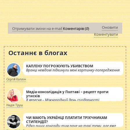
Оновити
Отримувати зміни на e-mail
Коментарів (
0
)
Коментувати
Останнє в блогах
КАПЛІНУ ПОГРОЖУЮТЬ УБИВСТВОМ
Вранці невідомі підкинули мені картинку-попередження
Сергій Каплін
Медіа-консолідація у Полтаві – рецепт проти
утисків
8 вересня – Міжнародний день солідарності
журналістів.
Надія Труш
ЧИ МАЮТЬ УКРАЇНЦІ ПЛАТИТИ ТРІЄЧНИКАМ
СТИПЕНДІЇ?
Рідко пишу лонгріди тим паче на такі теми, але вже
просто дістало! Обурюють сьогоднішні інсенуації