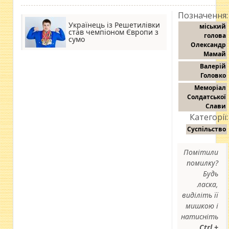
Позначення:
Українець із Решетилівки
міський
став чемпіоном Європи з
голова
сумо
Олександр
Мамай
Валерій
Головко
Меморіал
Солдатської
Слави
Категорії:
Суспільство
Помітили
помилку?
Будь
ласка,
виділіть її
мишкою і
натисніть
Ctrl +