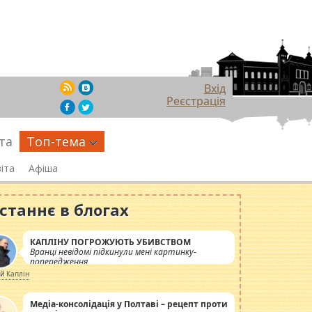
Вхід
Реєстрація
та
Топ-тема
іта
Афіша
станнє в блогах
КАПЛІНУ ПОГРОЖУЮТЬ УБИВСТВОМ
Вранці невідомі підкинули мені картинку-
попередження
ій Каплін
Медіа-консолідація у Полтаві – рецепт проти