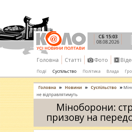
СБ 15:03
08.08.2026
Головна
Статті
Фото
Віде
Події
Суспільство
Політика
Влада
Гро
»
»
»
Головна
Новини
Суспільство
Мін
не відправлятимуть
Міноборони: стр
призову на передо