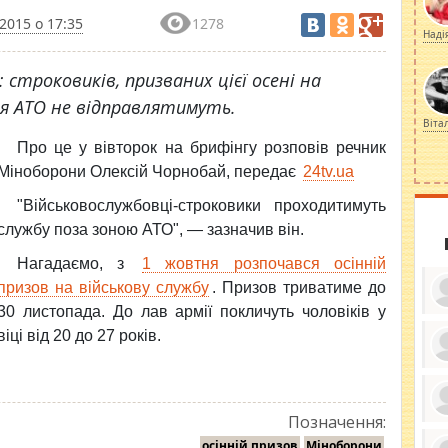
2015 о 17:35
1278
Наді
строковиків, призваних цієї осені на
ння АТО не відправлятимуть.
Віта
Про це у вівторок на брифінгу розповів речник
Міноборони Олексій Чорнобай, передає
24tv.ua
"Військовослужбовці-строковики проходитимуть
службу поза
зоною АТО", — зазначив він.
Нагадаємо, з
1 жовтня розпочався осінній
призов на військову службу
. Призов триватиме до
30 листопада. До лав армії покличуть чоловіків у
віці від 20 до 27 років.
ку
ди
кр
бе
Позначення:
вы
по
осінній призов
Міноборони