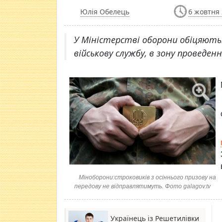
Юлія Обелець
6 жовтня 
У Міністерстві оборони обіцяють: 
військову службу, в зону проведе
Міноборони:строковиків з осіннього призову на
передову не відправлятимуть. Фото galagov.tv
Українець із Решетилівки