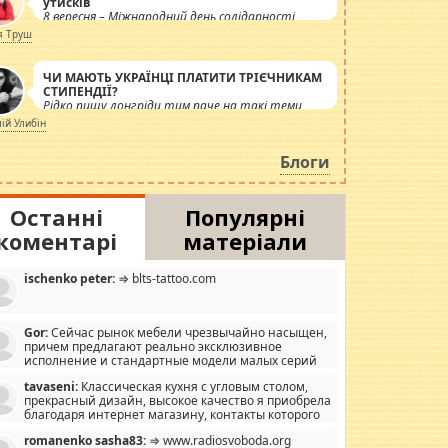
утисків
8 вересня – Міжнародний день солідарності
журналістів.
я Труш
ЧИ МАЮТЬ УКРАЇНЦІ ПЛАТИТИ ТРІЄЧНИКАМ
СТИПЕНДІЇ?
Рідко пишу лонгріди тим паче на такі теми,
але вже просто дістало! Обурюють сьогоднішні
лій Улибін
інсенуації навколо стипендіального питання.
Штучно роздувається ще одна соціальна
Блоги
катастрофа.
Останні
Популярні
коментарі
матеріали
ischenko peter:
⇒ blts-tattoo.com
Gor:
Сейчас рынок мебели чрезвычайно насыщен,
причем предлагают реально эксклюзивное
исполнение и стандартные модели малых серий
хонь, пока видел отличную кухонную мебель по
tavaseni:
Классическая кухня с угловым столом,
зайну, мало походит на стандартные формы, в MebelOk,
прекрасный дизайн, высокое качество я приобрела
еативненько и что главное - со вкусом все в порядке,
благодаря интернет магазину, контакты которого
з ненужных наворотов удорожающих мебель, а это не
 можете просмотреть https://mwood.com.ua.
следний фактор.
romanenko sasha83:
⇒ www.radiosvoboda.org