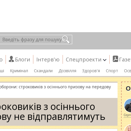
о
Блоги
Інтерв'ю
Спецпроекти
Газе
ші
Кримінал
Скандали
Дозвілля
Здоров'я
Спорт
Осв
О
оборони: строковиків з осіннього призову на передову
оковиків з осіннього
ву не відправлятимуть
Серг