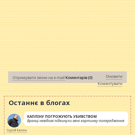
Оновити
Отримувати зміни на e-mail
Коментарів (
0
)
Коментувати
Останнє в блогах
КАПЛІНУ ПОГРОЖУЮТЬ УБИВСТВОМ
Вранці невідомі підкинули мені картинку-попередження
Сергій Каплін