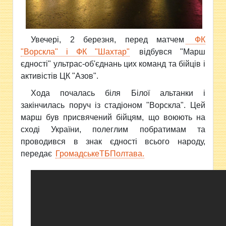
Увечері, 2 березня, перед матчем
ФК
"Ворскла" і ФК "Шахтар"
відбувся "Марш
єдності" ультрас-об'єднань цих команд та бійців і
активістів ЦК "Азов".
Хода почалась біля Білої альтанки і
закінчилась поруч із стадіоном "Ворскла". Цей
марш був присвячений бійцям, що воюють на
сході України, полеглим побратимам та
проводився в знак єдності всього народу,
передає
ГромадськеТБПолтава.