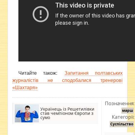
Читайте також:
Запитання полтавських
журналістів не сподобалися тренерові
«Шахтаря»
Позначення:
Українець із Решетилівки
марш
став чемпіоном Європи з
Категорії:
сумо
Суспільство