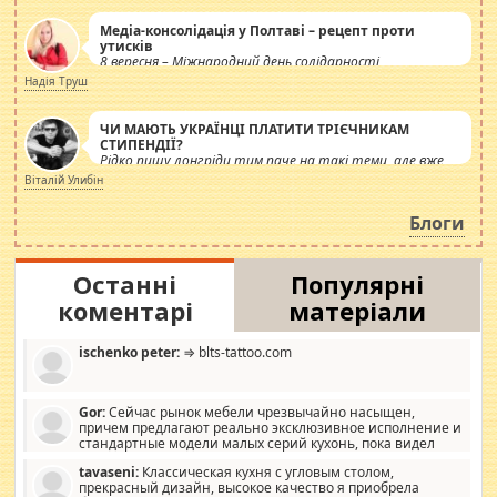
Медіа-консолідація у Полтаві – рецепт проти
утисків
8 вересня – Міжнародний день солідарності
журналістів.
Надія Труш
ЧИ МАЮТЬ УКРАЇНЦІ ПЛАТИТИ ТРІЄЧНИКАМ
СТИПЕНДІЇ?
Рідко пишу лонгріди тим паче на такі теми, але вже
просто дістало! Обурюють сьогоднішні інсенуації
Віталій Улибін
навколо стипендіального питання. Штучно
роздувається ще одна соціальна катастрофа.
Блоги
Останні
Популярні
коментарі
матеріали
ischenko peter:
⇒ blts-tattoo.com
Gor:
Сейчас рынок мебели чрезвычайно насыщен,
причем предлагают реально эксклюзивное исполнение и
стандартные модели малых серий кухонь, пока видел
отличную кухонную мебель по дизайну, мало походит на
tavaseni:
Классическая кухня с угловым столом,
стандартные формы, в MebelOk, креативненько и что главное -
прекрасный дизайн, высокое качество я приобрела
со вкусом все в порядке, без ненужных наворотов удорожающих