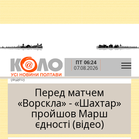
ПТ 06:24
»
»
»
Головна
Новини
Суспільство
Перед
07.08.2026
матчем «Ворскла» - «Шахтар» пройшов Марш єдності
(відео)
Перед матчем
«Ворскла» - «Шахтар»
пройшов Марш
єдності (відео)