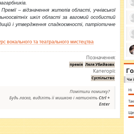
агарбників.
Премії – відзначення жителів області, учнівської
льноосвітніх шкіл області за вагомий особистий
ицій і утвердження спадкоємності, патріотичне
ро
се
да
ос
урс вокального та театрального мистецтва
ін
за
тіл
ком
Позначення:
bea
ми
tha
на
премія
Ляля Убийвовк
nig
Г
по
Категорії:
in 
Sol
Суспільство
Чи 
Ind
gir
bod
Ні
Помітили помилку?
alw
Mir
Будь ласка, виділіть її мишкою і натисніть
Ctrl +
you
Так
Enter
⇒ 
Ще