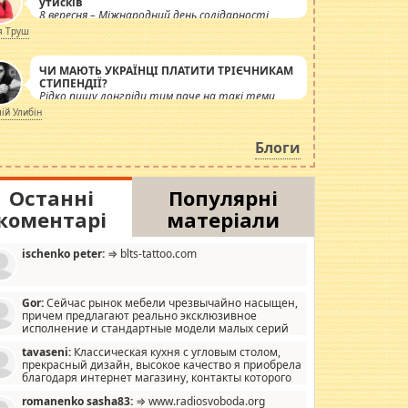
утисків
8 вересня – Міжнародний день солідарності
журналістів.
я Труш
ЧИ МАЮТЬ УКРАЇНЦІ ПЛАТИТИ ТРІЄЧНИКАМ
СТИПЕНДІЇ?
Рідко пишу лонгріди тим паче на такі теми,
але вже просто дістало! Обурюють сьогоднішні
лій Улибін
інсенуації навколо стипендіального питання.
Штучно роздувається ще одна соціальна
Блоги
катастрофа.
Останні
Популярні
коментарі
матеріали
ischenko peter:
⇒ blts-tattoo.com
Gor:
Сейчас рынок мебели чрезвычайно насыщен,
причем предлагают реально эксклюзивное
исполнение и стандартные модели малых серий
хонь, пока видел отличную кухонную мебель по
tavaseni:
Классическая кухня с угловым столом,
зайну, мало походит на стандартные формы, в MebelOk,
прекрасный дизайн, высокое качество я приобрела
еативненько и что главное - со вкусом все в порядке,
благодаря интернет магазину, контакты которого
з ненужных наворотов удорожающих мебель, а это не
 можете просмотреть https://mwood.com.ua.
следний фактор.
romanenko sasha83:
⇒ www.radiosvoboda.org