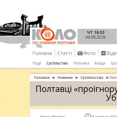
ЧТ 16:33
06.08.2026
Головна
Статті
Фото
Віде
Події
Суспільство
Політика
Влада
Гро
»
»
»
Головна
Новини
Суспільство
Пол
Полтавці «проігнор
Уб
Юлія Обелець
8 жовтня 2015