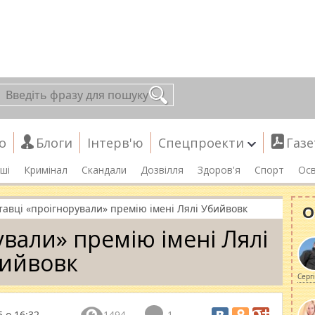
о
Блоги
Інтерв'ю
Спецпроекти
Газе
ші
Кримінал
Скандали
Дозвілля
Здоров'я
Спорт
Осв
О
тавці «проігнорували» премію імені Лялі Убийвовк
ували» премію імені Лялі
ийвовк
Серг
 о 16:32
1494
1