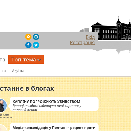
Вхід
Реєстрація
та
Топ-тема
іта
Афіша
станнє в блогах
КАПЛІНУ ПОГРОЖУЮТЬ УБИВСТВОМ
Вранці невідомі підкинули мені картинку-
попередження
ій Каплін
Медіа-консолідація у Полтаві – рецепт проти