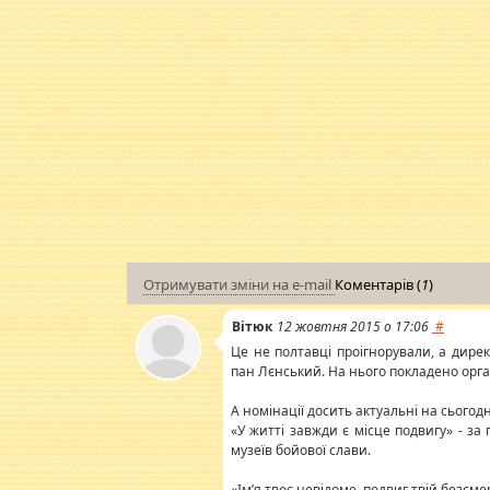
Отримувати зміни на e-mail
Коментарів (
1
)
Вітюк
12 жовтня 2015 о 17:06
#
Це не полтавці проігнорували, а дирек
пан Лєнський. На нього покладено орган
А номінації досить актуальні на сьогодн
«У житті завжди є місце подвигу» - за
музеїв бойової слави.
«Ім’я твоє невідоме, подвиг твій безсме