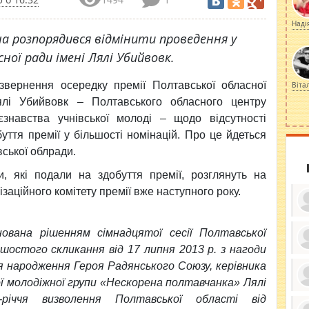
Наді
а розпорядився відмінити проведення у
ної ради імені Лялі Убийвовк.
звернення осередку премії Полтавської обласної
Віта
ялі Убийвовк – Полтавського обласного центру
єзнавства учнівської молоді – щодо відсутності
уття премії у більшості номінацій. Про це йдеться
вської облради.
и, які подали на здобуття премії, розглянуть на
ізаційного комітету премії вже наступного року.
нована рішенням сімнадцятої сесії Полтавської
 шостого скликання від 17 липня 2013 р. з нагоди
ку
ня народження Героя Радянського Союзу, керівника
ди
кр
ї молодіжної групи «Нескорена полтавчанка» Лялі
бе
вы
по
-річчя визволення Полтавської області від