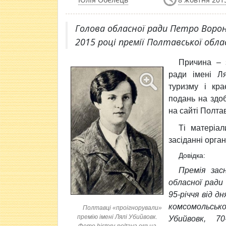
Голова обласної ради Петро Ворон
2015 році премії Полтавської облас
Причина –
ради імені Л
туризму і кра
подань на здоб
на сайті Полта
Ті матеріал
засіданні орган
Довідка:
Премія зас
обласної ради
95-річчя від д
комсомольсько
Полтавці «проігнорували»
премію імені Лялі Убийвовк.
Убийвовк, 70