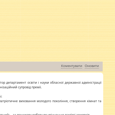
Коментувати
Оновити
тор департамент освіти і науки обласної державної адміністрації
ізаційний супровід премії.
і:
 патріотичне виховання молодого покоління, створення кімнат та
ртний» - за пошукову роботу по увічненню пам’яті земляків ...