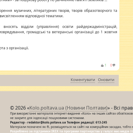
орення музичних, літературних творів, творів образотворчого та
висвітленням відповідної тематики.
вносять відділи (управління) освіти райдержадміністрацій,
оврядування, громадські та ветеранські організації до 1 жовтня
а з організації.
1
0
Коментувати
Оновити
© 2026 «
Kolo.poltava.ua (Новини Полтави)
» - Всі пра
При використанні матеріалів інтернет-видання «Коло» на інших сайтах обов’язкове
не закрите для індексації пошуковими системами.
Редактор - redaktor@kolo.poltava.ua Телефон редакції: 613-245
Матеріали позначені як ®, розміщуються на сайті на комерційних засадах, тобто 
Розроблено за підтримки IREX та програми партнерства у галузі мас-медіа (