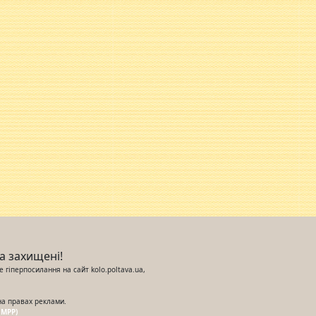
ва захищені!
 гіперпосилання на сайт kolo.poltava.ua,
на правах реклами.
UMPP)