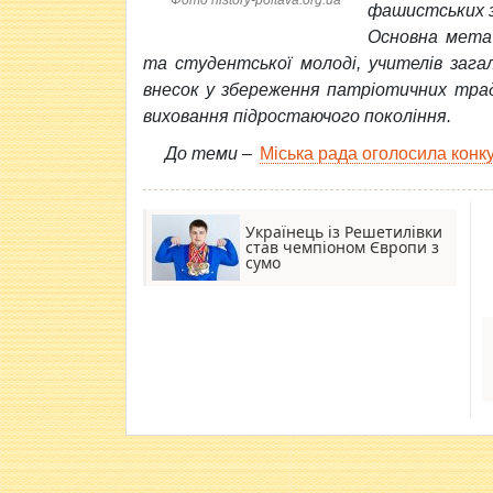
Фото history-poltava.org.ua
фашистських з
Основна мета 
та студентської молоді, учителів зага
внесок у збереження патріотичних трад
виховання підростаючого покоління.
До теми –
Міська рада оголосила конк
Українець із Решетилівки
став чемпіоном Європи з
сумо