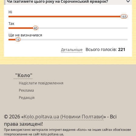
Чи їхатимете цього року на Сорочинський ярмарок?
WhatsApp via an easily can see the latest pictures of her body and the
godly. Variety is the spice of life, he believes, so always travel and
want to meet new people. Sakshi Mirchandani health and figure
Ні
conscious in order to keep yourself fit and regularly go to the health
165
club.
⇒ sakshimirchandani.com
Так
40
Ще не визначився
16
Всього голосів:
221
Детальніше
"Коло"
Надіслати повідомлення
Реклама
Редакція
© 2026 «
Kolo.poltava.ua (Новини Полтави)
» - Всі
права захищені!
При використанні матеріалів інтернет-видання «Коло» на інших сайтах обов’язкове
гіперпосилання на сайт kolo.poltava.ua,