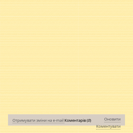
Оновити
Отримувати зміни на e-mail
Коментарів (
0
)
Коментувати