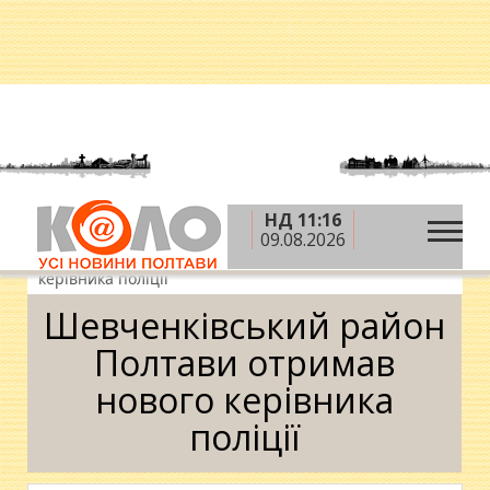
НД 11:16
»
»
Головна
Новини
Суспільство
09.08.2026
»
Шевченківський район Полтави отримав нового
керівника поліції
Шевченківський район
Полтави отримав
нового керівника
поліції