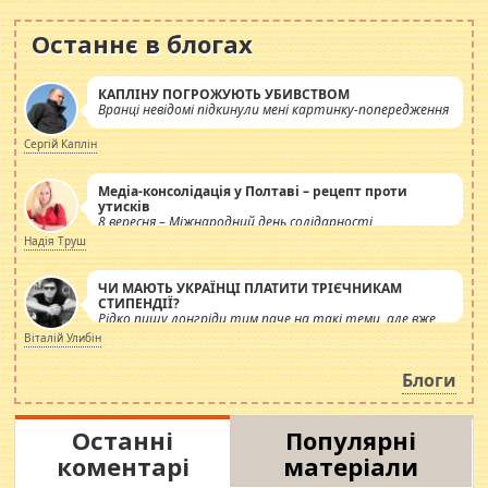
Останнє в блогах
КАПЛІНУ ПОГРОЖУЮТЬ УБИВСТВОМ
Вранці невідомі підкинули мені картинку-попередження
Сергій Каплін
Медіа-консолідація у Полтаві – рецепт проти
утисків
8 вересня – Міжнародний день солідарності
журналістів.
Надія Труш
ЧИ МАЮТЬ УКРАЇНЦІ ПЛАТИТИ ТРІЄЧНИКАМ
СТИПЕНДІЇ?
Рідко пишу лонгріди тим паче на такі теми, але вже
просто дістало! Обурюють сьогоднішні інсенуації
Віталій Улибін
навколо стипендіального питання. Штучно
роздувається ще одна соціальна катастрофа.
Блоги
Останні
Популярні
коментарі
матеріали