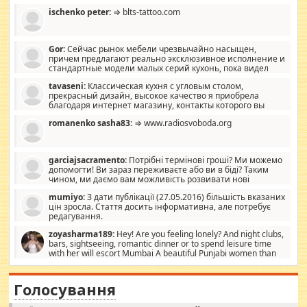
ischenko peter:
⇒ blts-tattoo.com
Gor:
Сейчас рынок мебели чрезвычайно насыщен,
причем предлагают реально эксклюзивное исполнение и
стандартные модели малых серий кухонь, пока видел
отличную кухонную мебель по дизайну, мало походит на
tavaseni:
Классическая кухня с угловым столом,
стандартные формы, в MebelOk, креативненько и что главное -
прекрасный дизайн, высокое качество я приобрела
со вкусом все в порядке, без ненужных наворотов удорожающих
благодаря интернет магазину, контакты которого вы
мебель, а это не последний фактор.
можете просмотреть https://mwood.com.ua.
romanenko sasha83:
⇒ www.radiosvoboda.org
garciajsacramento:
Потрібні термінові гроші? Ми можемо
допомогти! Ви зараз переживаєте або ви в біді? Таким
чином, ми даємо вам можливість розвивати нові
розробки. Як багата людина, я почуваю себе зобов'язаним
mumiyo:
З дати публікації (27.05.2016) більшість вказаних
допомагати людям, які намагаються дати їм шанс. Кожен
цін зросла. Стаття досить інформативна, але потребує
заслуговує на другий шанс, і, оскільки влада не зможе, вони
редагування.
повинні приймати від інших. Для нас нема багато суми, і зрілість
ми визначаємо за взаємною згодою. Ні сюрпризів, ні додаткових
zoyasharma189:
Hey! Are you feeling lonely? And night clubs,
витрат, а тільки узгоджених сум і нічого іншого. Не чекайте і не
bars, sightseeing, romantic dinner or to spend leisure time
коментуйте цей пост. Введіть суму, яку ви хочете подати, і ми
with her will escort Mumbai A beautiful Punjabi women than
зв'яжемося з вами з усіма варіантами. зв'яжіться з нами
sexy escort companion in arms that you guys feel like 5 star luxury
сьогодні на garciajsacramento@gmail.com Вам потрібні термінові
hotel had to spend the night in their search for loved solitaire free
гроші? Ми можемо допомогти!
maintenance stops in Mumbai. Here we offer fair and very attractive
Голосування
woman "Love Solitaire" beautiful figure and shapely body shapes.
Independent escort in Mumbai, truthful, friendly and cheerful girl.