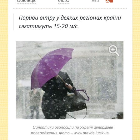
Обелець
08:55
993
Пориви вітру у деяких регіонах країни
сягатимуть 15-20 м/с.
Синоптики оголосили по Україні штормове
попередження. Фото – www.pravda.lutsk.ua