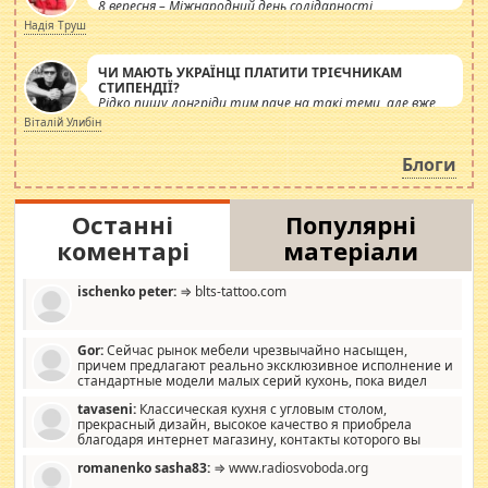
8 вересня – Міжнародний день солідарності
журналістів.
Надія Труш
ЧИ МАЮТЬ УКРАЇНЦІ ПЛАТИТИ ТРІЄЧНИКАМ
СТИПЕНДІЇ?
Рідко пишу лонгріди тим паче на такі теми, але вже
просто дістало! Обурюють сьогоднішні інсенуації
Віталій Улибін
навколо стипендіального питання. Штучно
роздувається ще одна соціальна катастрофа.
Блоги
Останні
Популярні
коментарі
матеріали
ischenko peter:
⇒ blts-tattoo.com
Gor:
Сейчас рынок мебели чрезвычайно насыщен,
причем предлагают реально эксклюзивное исполнение и
стандартные модели малых серий кухонь, пока видел
отличную кухонную мебель по дизайну, мало походит на
tavaseni:
Классическая кухня с угловым столом,
стандартные формы, в MebelOk, креативненько и что главное -
прекрасный дизайн, высокое качество я приобрела
со вкусом все в порядке, без ненужных наворотов удорожающих
благодаря интернет магазину, контакты которого вы
мебель, а это не последний фактор.
можете просмотреть https://mwood.com.ua.
romanenko sasha83:
⇒ www.radiosvoboda.org