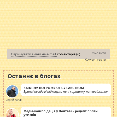
Оновити
Отримувати зміни на e-mail
Коментарів (
0
)
Коментувати
Останнє в блогах
КАПЛІНУ ПОГРОЖУЮТЬ УБИВСТВОМ
Вранці невідомі підкинули мені картинку-попередження
Сергій Каплін
Медіа-консолідація у Полтаві – рецепт проти
утисків