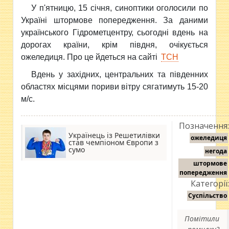
У п'ятницю, 15 січня, синоптики оголосили по
Україні штормове попередження. За даними
українського Гідрометцентру, сьогодні вдень на
дорогах країни, крім півдня, очікується
ожеледиця. Про це йдеться на сайті
ТСН
Вдень у західних, центральних та південних
областях місцями пориви вітру сягатимуть 15-20
м/с.
Позначення
Українець із Решетилівки
ожеледиця
став чемпіоном Європи з
сумо
негода
штормове
попередження
Категорії
Суспільство
Помітили