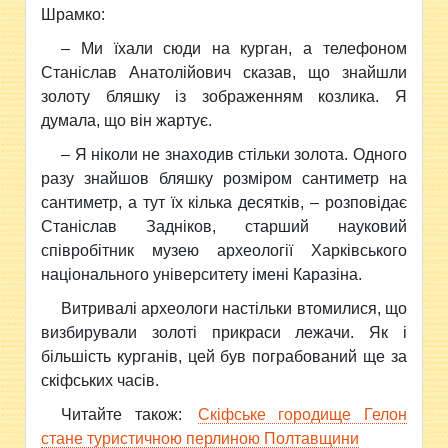
Шрамко:
– Ми їхали сюди на курган, а телефоном
Станіслав Анатолійович сказав, що знайшли
золоту бляшку із зображенням козлика. Я
думала, що він жартує.
– Я ніколи не знаходив стільки золота. Одного
разу знайшов бляшку розміром сантиметр на
сантиметр, а тут їх кілька десятків, – розповідає
Станіслав Задніков, старший науковий
співробітник музею археології Харківського
національного університету імені Каразіна.
Витривалі археологи настільки втомилися, що
визбирували золоті прикраси лежачи. Як і
більшість курганів, цей був пограбований ще за
скіфських часів.
Читайте також:
Скіфське городище Гелон
стане туристичною перлиною Полтавщини