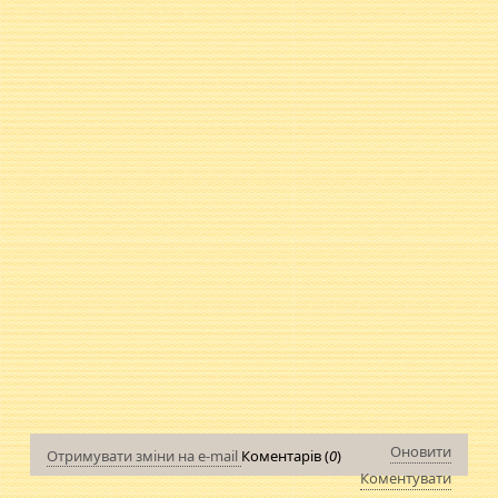
Оновити
Отримувати зміни на e-mail
Коментарів (
0
)
Коментувати