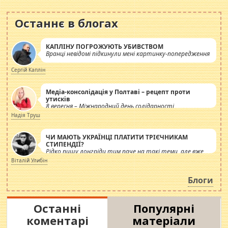
Останнє в блогах
КАПЛІНУ ПОГРОЖУЮТЬ УБИВСТВОМ
Вранці невідомі підкинули мені картинку-попередження
Сергій Каплін
Медіа-консолідація у Полтаві – рецепт проти
утисків
8 вересня – Міжнародний день солідарності
журналістів.
Надія Труш
ЧИ МАЮТЬ УКРАЇНЦІ ПЛАТИТИ ТРІЄЧНИКАМ
СТИПЕНДІЇ?
Рідко пишу лонгріди тим паче на такі теми, але вже
просто дістало! Обурюють сьогоднішні інсенуації
Віталій Улибін
навколо стипендіального питання. Штучно
роздувається ще одна соціальна катастрофа.
Блоги
Останні
Популярні
коментарі
матеріали