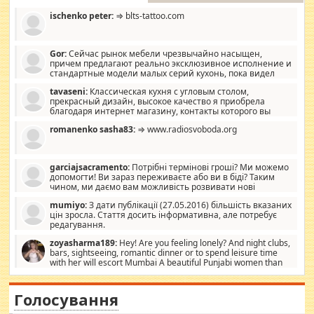
ischenko peter:
⇒ blts-tattoo.com
Gor:
Сейчас рынок мебели чрезвычайно насыщен,
причем предлагают реально эксклюзивное исполнение и
стандартные модели малых серий кухонь, пока видел
отличную кухонную мебель по дизайну, мало походит на
tavaseni:
Классическая кухня с угловым столом,
стандартные формы, в MebelOk, креативненько и что главное -
прекрасный дизайн, высокое качество я приобрела
со вкусом все в порядке, без ненужных наворотов удорожающих
благодаря интернет магазину, контакты которого вы
мебель, а это не последний фактор.
можете просмотреть https://mwood.com.ua.
romanenko sasha83:
⇒ www.radiosvoboda.org
garciajsacramento:
Потрібні термінові гроші? Ми можемо
допомогти! Ви зараз переживаєте або ви в біді? Таким
чином, ми даємо вам можливість розвивати нові
розробки. Як багата людина, я почуваю себе зобов'язаним
mumiyo:
З дати публікації (27.05.2016) більшість вказаних
допомагати людям, які намагаються дати їм шанс. Кожен
цін зросла. Стаття досить інформативна, але потребує
заслуговує на другий шанс, і, оскільки влада не зможе, вони
редагування.
повинні приймати від інших. Для нас нема багато суми, і зрілість
ми визначаємо за взаємною згодою. Ні сюрпризів, ні додаткових
zoyasharma189:
Hey! Are you feeling lonely? And night clubs,
витрат, а тільки узгоджених сум і нічого іншого. Не чекайте і не
bars, sightseeing, romantic dinner or to spend leisure time
коментуйте цей пост. Введіть суму, яку ви хочете подати, і ми
with her will escort Mumbai A beautiful Punjabi women than
зв'яжемося з вами з усіма варіантами. зв'яжіться з нами
sexy escort companion in arms that you guys feel like 5 star luxury
сьогодні на garciajsacramento@gmail.com Вам потрібні термінові
hotel had to spend the night in their search for loved solitaire free
гроші? Ми можемо допомогти!
maintenance stops in Mumbai. Here we offer fair and very attractive
Голосування
woman "Love Solitaire" beautiful figure and shapely body shapes.
Independent escort in Mumbai, truthful, friendly and cheerful girl.