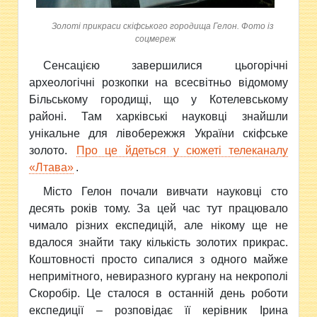
Золоті прикраси скіфського городища Гелон. Фото із
соцмереж
Сенсацією завершилися цьогорічні
археологічні розкопки на всесвітньо відомому
Більському городищі, що у Котелевському
районі. Там харківські науковці знайшли
унікальне для лівобережжя України скіфське
золото.
Про це йдеться у сюжеті телеканалу
«Лтава»
.
Місто Гелон почали вивчати науковці сто
десять років тому. За цей час тут працювало
чимало різних експедицій, але нікому ще не
вдалося знайти таку кількість золотих прикрас.
Коштовності просто сипалися з одного майже
непримітного, невиразного кургану на некрополі
Скоробір. Це сталося в останній день роботи
експедиції – розповідає її керівник Ірина