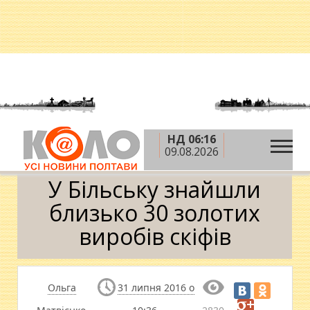
НД 06:16
»
»
»
Головна
Новини
Суспільство
У Більську
09.08.2026
знайшли близько 30 золотих виробів скіфів
У Більську знайшли
близько 30 золотих
виробів скіфів
Ольга
31 липня 2016 о