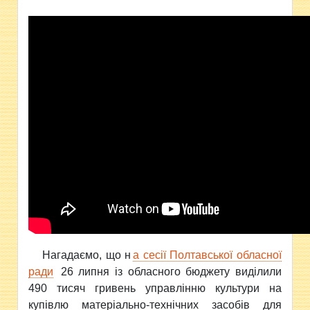
Нагадаємо, що н
а сесії Полтавської обласної
ради
26 липня із обласного бюджету виділили
490 тисяч гривень управлінню культури на
купівлю матеріально-технічних засобів для