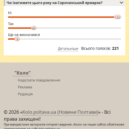
Чи їхатимете цього року на Сорочинський ярмарок?
WhatsApp via an easily can see the latest pictures of her body and the
godly. Variety is the spice of life, he believes, so always travel and
want to meet new people. Sakshi Mirchandani health and figure
Ні
conscious in order to keep yourself fit and regularly go to the health
165
club.
⇒ sakshimirchandani.com
Так
40
Ще не визначився
16
Всього голосів:
221
Детальніше
"Коло"
Надіслати повідомлення
Реклама
Редакція
© 2026 «
Kolo.poltava.ua (Новини Полтави)
» - Всі
права захищені!
При використанні матеріалів інтернет-видання «Коло» на інших сайтах обов’язкове
гіперпосилання на сайт kolo.poltava.ua,