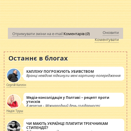
Оновити
Отримувати зміни на e-mail
Коментарів (
0
)
Коментувати
Останнє в блогах
КАПЛІНУ ПОГРОЖУЮТЬ УБИВСТВОМ
Вранці невідомі підкинули мені картинку-попередження
Сергій Каплін
Медіа-консолідація у Полтаві – рецепт проти
утисків
8 вересня – Міжнародний день солідарності
журналістів.
Надія Труш
ЧИ МАЮТЬ УКРАЇНЦІ ПЛАТИТИ ТРІЄЧНИКАМ
СТИПЕНДІЇ?