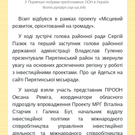
У Пирятині побував представник ООН в Україні.
Фото pyriatyn.osp-ua.info
Візит відбувся в рамках проекту «Місцевий
розвиток, орієнтований на громаду».
У ході зустрічі голова районної ради Сергій
Пазюк та перший заступник голови районної
державної адміністрації Владислав Гуленко
презентували Пирятинський район та звернули
увагу на основних досягненнях регіону у роботі
з інвестиційними проектами. Про це йдеться на
сайті Пирятинської міськради.
У заході взяли участь представник ПРООН
Оксана Реміга, координатори обласного
підрозділу впровадження Проекту МРГ Віталіна
Старчик і Галина Бут, начальник відділу
інвестиційної політики та міжнародного
співробітництва управління інвестиційної
діяльності та міжнародного співробітництва