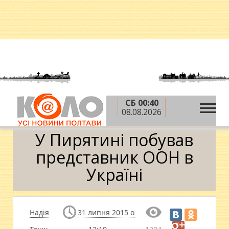
СБ 00:40
»
»
»
Головна
Новини
Суспільство
У Пирятині
08.08.2026
побував представник ООН в Україні
У Пирятині побував
представник ООН в
Україні
Надія
31 липня 2015 о