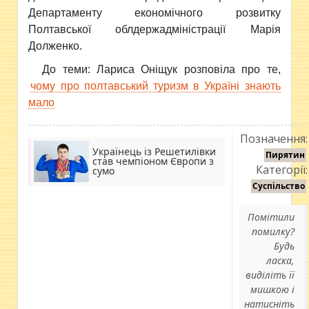
Департаменту економічного розвитку
Полтавської облдержадміністрації Марія
Долженко.
До теми: Лариса Оніщук розповіла про те,
чому про полтавський туризм в Україні знають
мало
Позначення:
Українець із Решетилівки
Пирятин
став чемпіоном Європи з
Категорії:
сумо
Суспільство
Помітили
помилку?
Будь
ласка,
виділіть її
мишкою і
натисніть