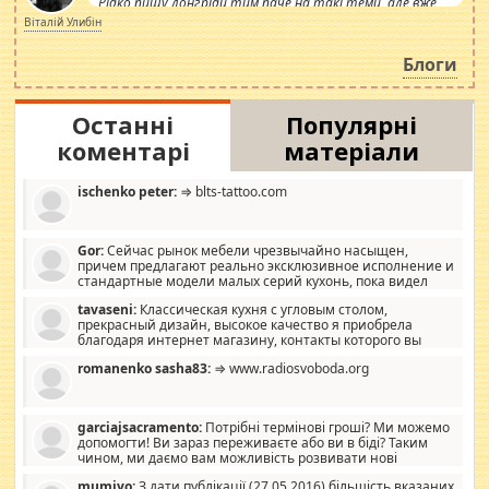
Рідко пишу лонгріди тим паче на такі теми, але вже
просто дістало! Обурюють сьогоднішні інсенуації
Віталій Улибін
навколо стипендіального питання. Штучно
роздувається ще одна соціальна катастрофа.
Блоги
Останні
Популярні
коментарі
матеріали
ischenko peter:
⇒ blts-tattoo.com
Gor:
Сейчас рынок мебели чрезвычайно насыщен,
причем предлагают реально эксклюзивное исполнение и
стандартные модели малых серий кухонь, пока видел
отличную кухонную мебель по дизайну, мало походит на
tavaseni:
Классическая кухня с угловым столом,
стандартные формы, в MebelOk, креативненько и что главное -
прекрасный дизайн, высокое качество я приобрела
со вкусом все в порядке, без ненужных наворотов удорожающих
благодаря интернет магазину, контакты которого вы
мебель, а это не последний фактор.
можете просмотреть https://mwood.com.ua.
romanenko sasha83:
⇒ www.radiosvoboda.org
garciajsacramento:
Потрібні термінові гроші? Ми можемо
допомогти! Ви зараз переживаєте або ви в біді? Таким
чином, ми даємо вам можливість розвивати нові
розробки. Як багата людина, я почуваю себе зобов'язаним
mumiyo:
З дати публікації (27.05.2016) більшість вказаних
допомагати людям, які намагаються дати їм шанс. Кожен