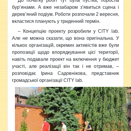
До початку робіт тут була пустка, поросла
бур’янами. А вже незабаром з’явиться сцена і
дерев’яний подіум. Роботи розпочали 2 вересня,
вкластися планують у триденний термін.
– Концепцію проекту розробили у CITY lab.
Але не можна сказати, що вона оригінальна. У
кількох організацій, окремих активістів вже були
пропозиції щодо впорядкування цієї території,
навіть подавали проект на включення у бюджет
участі, але реалізації він так і не отримав, –
розповідає Ірина Садовнікова, представник
громадської організації CITY lab.