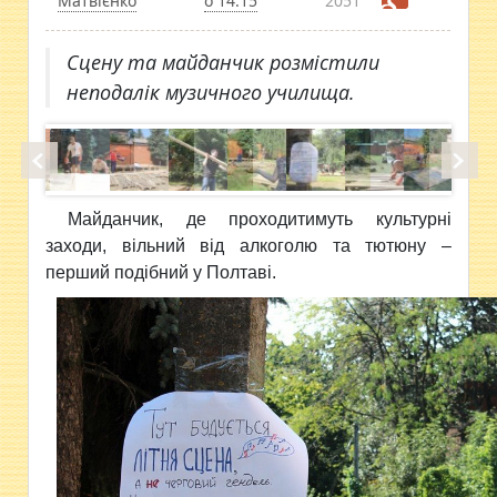
Матвієнко
о 14:15
2051
​Сцену та майданчик розмістили
неподалік музичного училища.
Майданчик, де проходитимуть культурні
заходи, вільний від алкоголю та тютюну –
перший подібний у Полтаві.