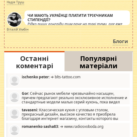
журналістів.
Надія Труш
ЧИ МАЮТЬ УКРАЇНЦІ ПЛАТИТИ ТРІЄЧНИКАМ
СТИПЕНДІЇ?
Рідко пишу лонгріди тим паче на такі теми, але вже
просто дістало! Обурюють сьогоднішні інсенуації
Віталій Улибін
навколо стипендіального питання. Штучно
роздувається ще одна соціальна катастрофа.
Блоги
Останні
Популярні
коментарі
матеріали
ischenko peter:
⇒ blts-tattoo.com
Gor:
Сейчас рынок мебели чрезвычайно насыщен,
причем предлагают реально эксклюзивное исполнение и
стандартные модели малых серий кухонь, пока видел
отличную кухонную мебель по дизайну, мало походит на
tavaseni:
Классическая кухня с угловым столом,
стандартные формы, в MebelOk, креативненько и что главное -
прекрасный дизайн, высокое качество я приобрела
со вкусом все в порядке, без ненужных наворотов удорожающих
благодаря интернет магазину, контакты которого вы
мебель, а это не последний фактор.
можете просмотреть https://mwood.com.ua.
romanenko sasha83:
⇒ www.radiosvoboda.org