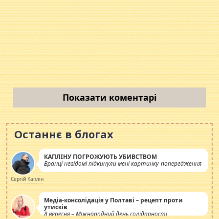
Показати коментарі
Останнє в блогах
КАПЛІНУ ПОГРОЖУЮТЬ УБИВСТВОМ
Вранці невідомі підкинули мені картинку-попередження
Сергій Каплін
Медіа-консолідація у Полтаві – рецепт проти
утисків
8 вересня – Міжнародний день солідарності