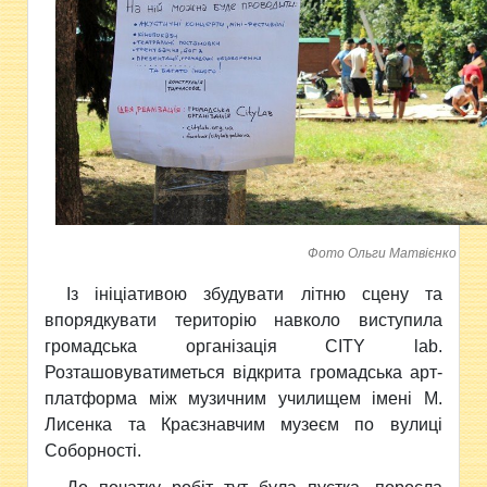
Фото Ольги Матвієнко
Із ініціативою збудувати літню сцену та
впорядкувати територію навколо виступила
громадська організація CITY lab.
Розташовуватиметься відкрита громадська арт-
платформа між музичним училищем імені М.
Лисенка та Краєзнавчим музеєм по вулиці
Соборності.