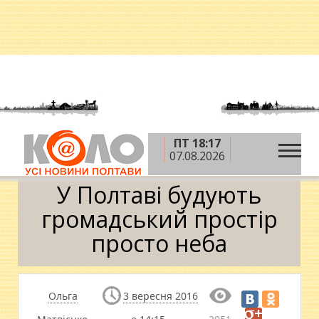
ПТ 18:17
»
»
»
Головна
Новини
Суспільство
У Полтаві
07.08.2026
будують громадський простір просто неба
У Полтаві будують
громадський простір
просто неба
Ольга
3 вересня 2016