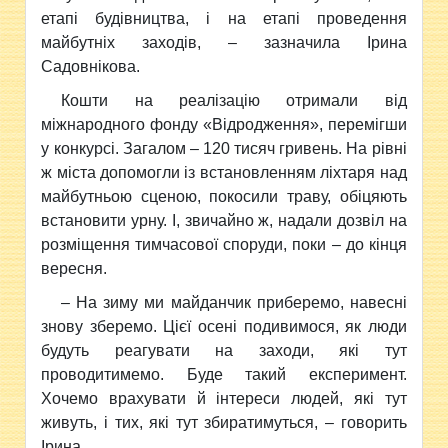
етапі будівництва, і на етапі проведення
майбутніх заходів, – зазначила Ірина
Садовнікова.
Кошти на реалізацію отримали від
міжнародного фонду «Відродження», перемігши
у конкурсі. Загалом – 120 тисяч гривень. На рівні
ж міста допомогли із встановленням ліхтаря над
майбутньою сценою, покосили траву, обіцяють
встановити урну. І, звичайно ж, надали дозвіл на
розміщення тимчасової споруди, поки – до кінця
вересня.
– На зиму ми майданчик приберемо, навесні
знову зберемо. Цієї осені подивимося, як люди
будуть реагувати на заходи, які тут
проводитимемо. Буде такий експеримент.
Хочемо врахувати й інтереси людей, які тут
живуть, і тих, які тут збиратимуться, – говорить
Ірина.