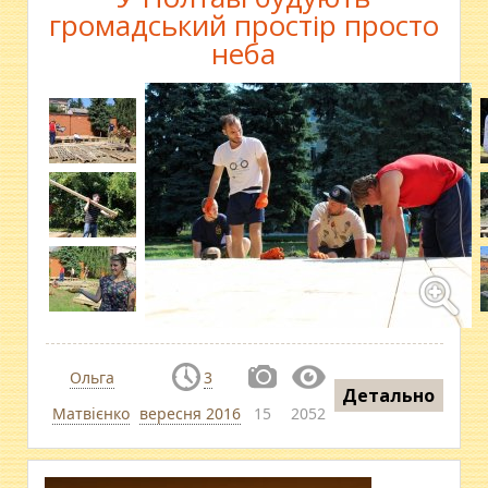
громадський простір просто
неба
Ольга
3
Детально
Матвієнко
вересня 2016
15
2052