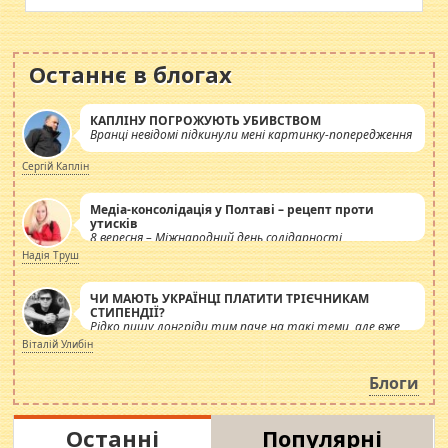
Останнє в блогах
КАПЛІНУ ПОГРОЖУЮТЬ УБИВСТВОМ
Вранці невідомі підкинули мені картинку-попередження
Сергій Каплін
Медіа-консолідація у Полтаві – рецепт проти
утисків
8 вересня – Міжнародний день солідарності
журналістів.
Надія Труш
ЧИ МАЮТЬ УКРАЇНЦІ ПЛАТИТИ ТРІЄЧНИКАМ
СТИПЕНДІЇ?
Рідко пишу лонгріди тим паче на такі теми, але вже
просто дістало! Обурюють сьогоднішні інсенуації
Віталій Улибін
навколо стипендіального питання. Штучно
роздувається ще одна соціальна катастрофа.
Блоги
Останні
Популярні