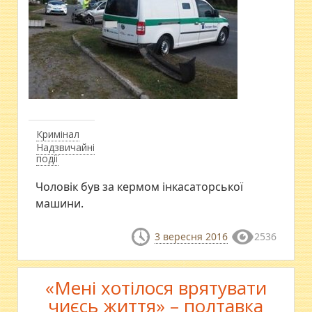
Кримінал
Надзвичайні
події
​Чоловік був за кермом інкасаторської
машини.
3 вересня 2016
2536
«Мені хотілося врятувати
чиєсь життя» – полтавка