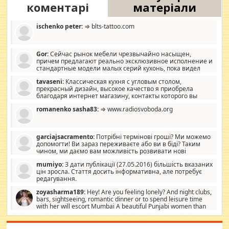
коментарі
матеріали
ischenko peter:
⇒ blts-tattoo.com
Gor:
Сейчас рынок мебели чрезвычайно насыщен,
причем предлагают реально эксклюзивное исполнение и
стандартные модели малых серий кухонь, пока видел
отличную кухонную мебель по дизайну, мало походит на
tavaseni:
Классическая кухня с угловым столом,
стандартные формы, в MebelOk, креативненько и что главное -
прекрасный дизайн, высокое качество я приобрела
со вкусом все в порядке, без ненужных наворотов удорожающих
благодаря интернет магазину, контакты которого вы
мебель, а это не последний фактор.
можете просмотреть https://mwood.com.ua.
romanenko sasha83:
⇒ www.radiosvoboda.org
garciajsacramento:
Потрібні термінові гроші? Ми можемо
допомогти! Ви зараз переживаєте або ви в біді? Таким
чином, ми даємо вам можливість розвивати нові
розробки. Як багата людина, я почуваю себе зобов'язаним
mumiyo:
З дати публікації (27.05.2016) більшість вказаних
допомагати людям, які намагаються дати їм шанс. Кожен
цін зросла. Стаття досить інформативна, але потребує
заслуговує на другий шанс, і, оскільки влада не зможе, вони
редагування.
повинні приймати від інших. Для нас нема багато суми, і зрілість
ми визначаємо за взаємною згодою. Ні сюрпризів, ні додаткових
zoyasharma189:
Hey! Are you feeling lonely? And night clubs,
витрат, а тільки узгоджених сум і нічого іншого. Не чекайте і не
bars, sightseeing, romantic dinner or to spend leisure time
коментуйте цей пост. Введіть суму, яку ви хочете подати, і ми
with her will escort Mumbai A beautiful Punjabi women than
зв'яжемося з вами з усіма варіантами. зв'яжіться з нами
sexy escort companion in arms that you guys feel like 5 star luxury
сьогодні на garciajsacramento@gmail.com Вам потрібні термінові
hotel had to spend the night in their search for loved solitaire free
гроші? Ми можемо допомогти!
maintenance stops in Mumbai. Here we offer fair and very attractive