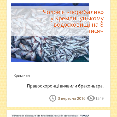
Чоловік «порибалив»
у Кременчуцькому
водосховищі на 8
тисяч
Кримінал
Правоохоронці виявили браконьєра.
3 вересня 2016
1249