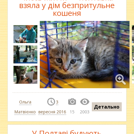
взяла у дім безпритульне
кошеня
Ольга
3
Детально
Матвієнко
вересня 2016
15
2003
У Полтаві будують