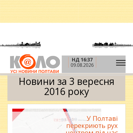
НД 16:37
»
»
»
Головна
2016 рік
вересень
3 вересня
09.08.2026
Календар
Новини за 3 вересня
2016 року
У Полтаві
перекриють рух
центром під час