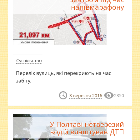
напівмарафону
Суспільство
Перелік вулиць, які перекриють на час
забігу.
3 вересня 2016
2350
У Полтаві нетверезий
водій влаштував ДТП