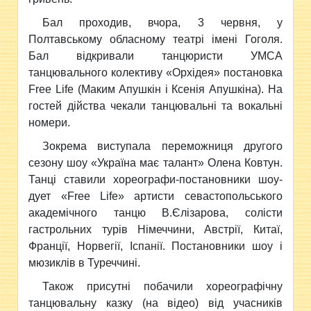
Бал проходив, вчора, 3 червня, у
Полтавському обласному театрі імені Гоголя.
Бал відкривали танцюристи УМСА
танцювального колективу «Орхідея» постановка
Free Life (Маким Апушкін і Ксенія Апушкіна).
На
гостей дійства чекали танцювальні та вокальні
номери.
Зокрема виступала переможниця другого
сезону шоу «Україна має талант» Олена Ковтун.
Танці ставили х
ореографи-постановники шоу-
дует «Free Life» артисти севастопольського
академічного танцю В.Єлізарова, солісти
гастрольних турів Німеччини, Австрії, Китаї,
Франції, Норвегії, Іспанії. Постановники шоу і
мюзиклів в Туреччині.
Також присутні побачили х
ореографічну
танцювальну казку (на відео) від учасників