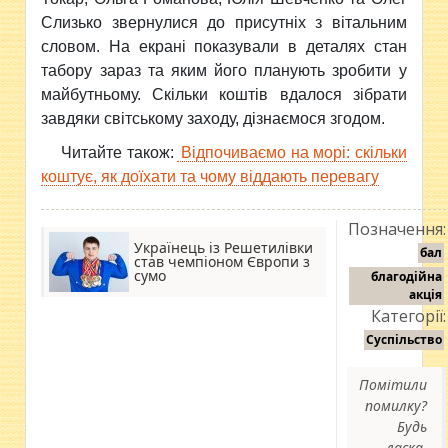
Слизько звернулися до присутніх з вітальним
словом. На екрані показували в деталях стан
табору зараз та яким його планують зробити у
майбутньому. Скільки коштів вдалося зібрати
завдяки світському заходу, дізнаємося згодом.
Читайте також:
Відпочиваємо на морі: скільки
коштує, як доїхати та чому віддають перевагу
Позначення:
Українець із Решетилівки
бал
став чемпіоном Європи з
сумо
благодійна
акція
Категорії:
Суспільство
Помітили
помилку?
Будь
ласка,