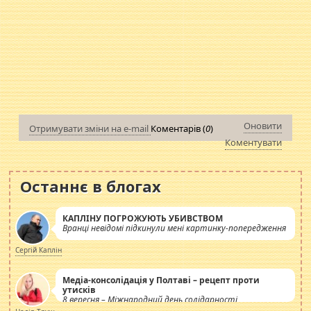
Оновити
Отримувати зміни на e-mail
Коментарів (
0
)
Коментувати
Останнє в блогах
КАПЛІНУ ПОГРОЖУЮТЬ УБИВСТВОМ
Вранці невідомі підкинули мені картинку-попередження
Сергій Каплін
Медіа-консолідація у Полтаві – рецепт проти
утисків
8 вересня – Міжнародний день солідарності
журналістів.