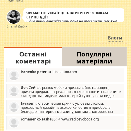
Надія Труш
ЧИ МАЮТЬ УКРАЇНЦІ ПЛАТИТИ ТРІЄЧНИКАМ
СТИПЕНДІЇ?
Рідко пишу лонгріди тим паче на такі теми, але вже
просто дістало! Обурюють сьогоднішні інсенуації
Віталій Улибін
навколо стипендіального питання. Штучно
роздувається ще одна соціальна катастрофа.
Блоги
Останні
Популярні
коментарі
матеріали
ischenko peter:
⇒ blts-tattoo.com
Gor:
Сейчас рынок мебели чрезвычайно насыщен,
причем предлагают реально эксклюзивное исполнение и
стандартные модели малых серий кухонь, пока видел
отличную кухонную мебель по дизайну, мало походит на
tavaseni:
Классическая кухня с угловым столом,
стандартные формы, в MebelOk, креативненько и что главное -
прекрасный дизайн, высокое качество я приобрела
со вкусом все в порядке, без ненужных наворотов удорожающих
благодаря интернет магазину, контакты которого вы
мебель, а это не последний фактор.
можете просмотреть https://mwood.com.ua.
romanenko sasha83:
⇒ www.radiosvoboda.org