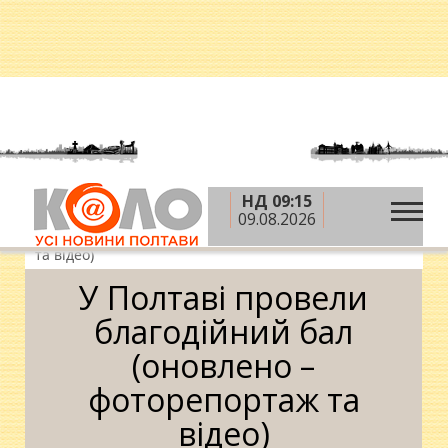
НД 09:15
»
»
»
Головна
Новини
Суспільство
У Полтаві
09.08.2026
провели благодійний бал (оновлено – фоторепортаж
та відео)
У Полтаві провели
благодійний бал
(оновлено –
фоторепортаж та
відео)