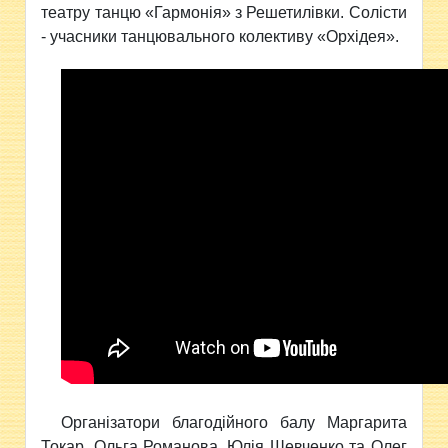
театру танцю «Гармонія» з Решетилівки. Солісти
- учасники танцювального колективу «Орхідея».
Організатори благодійного балу Маргарита
Токар, Ольга Романова, Юлія Шевченко та Олег