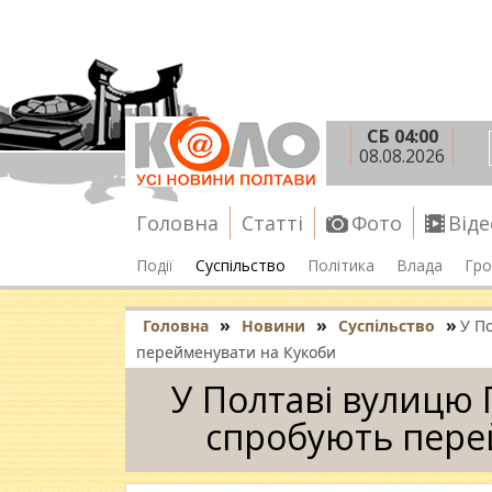
СБ 04:00
08.08.2026
Головна
Статті
Фото
Віде
Події
Суспільство
Політика
Влада
Гро
»
»
»
Головна
Новини
Суспільство
У П
перейменувати на Кукоби
У Полтаві вулицю 
спробують пере