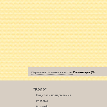
Отримувати зміни на e-mail
Коментарів (
0
)
"Коло"
Надіслати повідомлення
Реклама
Редакція