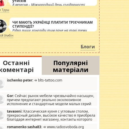
утисків
8 вересня – Міжнародний день солідарності
журналістів.
я Труш
ЧИ МАЮТЬ УКРАЇНЦІ ПЛАТИТИ ТРІЄЧНИКАМ
СТИПЕНДІЇ?
Рідко пишу лонгріди тим паче на такі теми,
але вже просто дістало! Обурюють сьогоднішні
лій Улибін
інсенуації навколо стипендіального питання.
Штучно роздувається ще одна соціальна
Блоги
катастрофа.
Останні
Популярні
коментарі
матеріали
ischenko peter:
⇒ blts-tattoo.com
Gor:
Сейчас рынок мебели чрезвычайно насыщен,
причем предлагают реально эксклюзивное
исполнение и стандартные модели малых серий
хонь, пока видел отличную кухонную мебель по
tavaseni:
Классическая кухня с угловым столом,
зайну, мало походит на стандартные формы, в MebelOk,
прекрасный дизайн, высокое качество я приобрела
еативненько и что главное - со вкусом все в порядке,
благодаря интернет магазину, контакты которого
з ненужных наворотов удорожающих мебель, а это не
 можете просмотреть https://mwood.com.ua.
следний фактор.
romanenko sasha83:
⇒ www.radiosvoboda.org