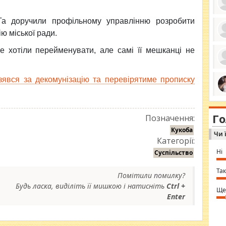
 Та доручили профільному управлінню розробити
ю міської ради.
ро
 хотіли перейменувати, але самі її мешканці не
се
да
ос
ін
зявся за декомунізацію та перевірятиме прописку
за
тіл
ком
bea
ми
tha
на
nig
Г
по
Позначення:
in 
Sol
Кукоба
Чи 
Ind
Категорії:
gir
bod
Ні
Суспільство
alw
Mir
you
Так
Помітили помилку?
⇒ 
Будь ласка, виділіть її мишкою і натисніть
Ctrl +
Ще
Enter