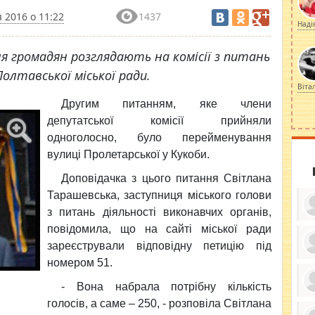
 2016 о 11:22
1437
Наді
я громадян розглядають на комісії з питань
лтавської міської ради.
Віта
Другим питанням, яке члени
депутатської комісії прийняли
одноголосно, було перейменування
вулиці Пролетарської у Кукоби.
Доповідачка з цього питання Світлана
Тарашевська, заступниця міського голови
з питань діяльності виконавчих органів,
повідомила, що на сайті міської ради
зареєстрували відповідну петицію під
номером 51.
ку
ди
кр
- Вона набрала потрібну кількість
бе
вы
по
голосів, а саме – 250, - розповіла Світлана