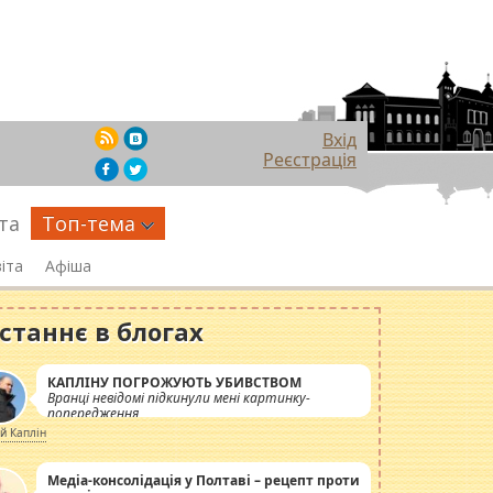
Вхід
Реєстрація
та
Топ-тема
іта
Афіша
станнє в блогах
КАПЛІНУ ПОГРОЖУЮТЬ УБИВСТВОМ
Вранці невідомі підкинули мені картинку-
попередження
ій Каплін
Медіа-консолідація у Полтаві – рецепт проти