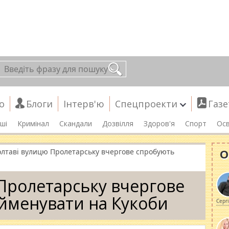
о
Блоги
Інтерв'ю
Спецпроекти
Газе
ші
Кримінал
Скандали
Дозвілля
Здоров'я
Спорт
Осв
О
олтаві вулицю Пролетарську вчергове спробують
Пролетарську вчергове
йменувати на Кукоби
Серг