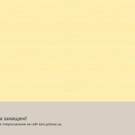
ва захищені!
 гіперпосилання на сайт kolo.poltava.ua,