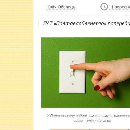
Юлія Обелець
11 вересня
ПАТ «Полтаваобленерго» попереди
У Полтавському районі вимикатимуть електрое
Фото – kolo.poltava.ua