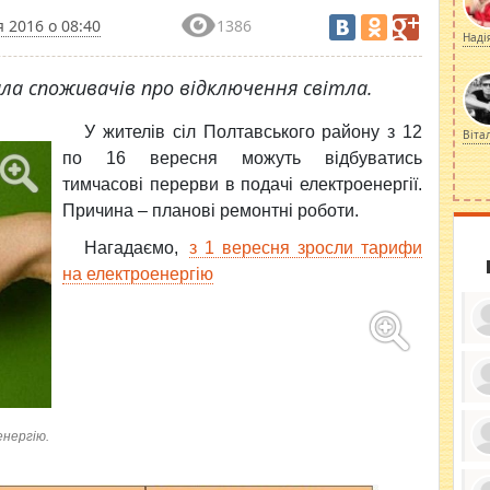
 2016 о 08:40
1386
Наді
ла споживачів про відключення світла.
У жителів сіл Полтавського
району з 12
Віта
по 16 вересня можуть відбуватись
тимчасові перерви в подачі електроенергії.
Причина – планові ремонтні роботи.
Нагадаємо,
з 1 вересня зросли тарифи
на електроенергію
ку
ди
нергію.
кр
бе
вы
по