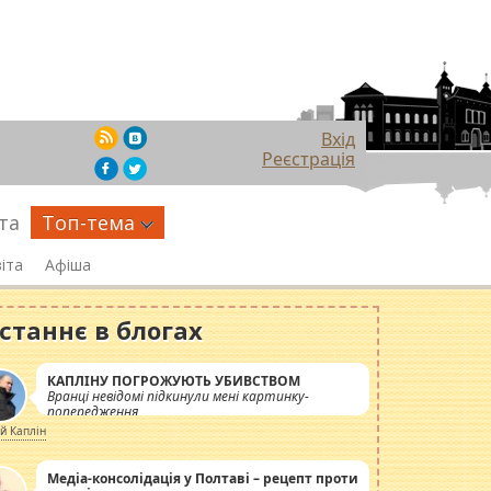
Вхід
Реєстрація
та
Топ-тема
іта
Афіша
станнє в блогах
КАПЛІНУ ПОГРОЖУЮТЬ УБИВСТВОМ
Вранці невідомі підкинули мені картинку-
попередження
ій Каплін
Медіа-консолідація у Полтаві – рецепт проти