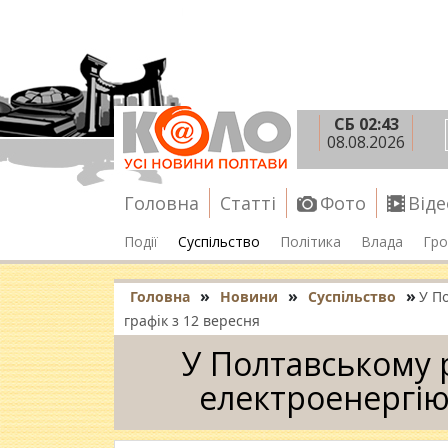
СБ 02:43
08.08.2026
Головна
Статті
Фото
Віде
Події
Суспільство
Політика
Влада
Гро
»
»
»
Головна
Новини
Суспільство
У П
графік з 12 вересня
У Полтавському 
електроенергію: