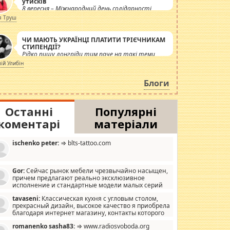
утисків
8 вересня – Міжнародний день солідарності
журналістів.
я Труш
ЧИ МАЮТЬ УКРАЇНЦІ ПЛАТИТИ ТРІЄЧНИКАМ
СТИПЕНДІЇ?
Рідко пишу лонгріди тим паче на такі теми,
але вже просто дістало! Обурюють сьогоднішні
лій Улибін
інсенуації навколо стипендіального питання.
Штучно роздувається ще одна соціальна
Блоги
катастрофа.
Останні
Популярні
коментарі
матеріали
ischenko peter:
⇒ blts-tattoo.com
Gor:
Сейчас рынок мебели чрезвычайно насыщен,
причем предлагают реально эксклюзивное
исполнение и стандартные модели малых серий
хонь, пока видел отличную кухонную мебель по
tavaseni:
Классическая кухня с угловым столом,
зайну, мало походит на стандартные формы, в MebelOk,
прекрасный дизайн, высокое качество я приобрела
еативненько и что главное - со вкусом все в порядке,
благодаря интернет магазину, контакты которого
з ненужных наворотов удорожающих мебель, а это не
 можете просмотреть https://mwood.com.ua.
следний фактор.
romanenko sasha83:
⇒ www.radiosvoboda.org