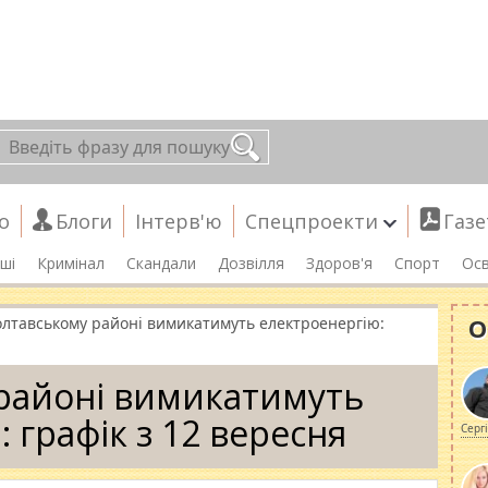
о
Блоги
Інтерв'ю
Спецпроекти
Газе
ші
Кримінал
Скандали
Дозвілля
Здоров'я
Спорт
Осв
О
олтавському районі вимикатимуть електроенергію:
районі вимикатимуть
 графік з 12 вересня
Серг