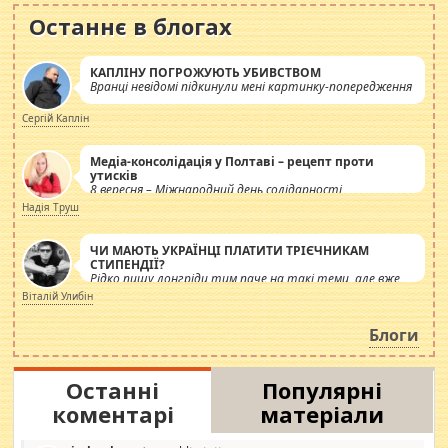
Останнє в блогах
КАПЛІНУ ПОГРОЖУЮТЬ УБИВСТВОМ
Вранці невідомі підкинули мені картинку-попередження
Сергій Каплін
Медіа-консолідація у Полтаві – рецепт проти
утисків
8 вересня – Міжнародний день солідарності
журналістів.
Надія Труш
ЧИ МАЮТЬ УКРАЇНЦІ ПЛАТИТИ ТРІЄЧНИКАМ
СТИПЕНДІЇ?
Рідко пишу лонгріди тим паче на такі теми, але вже
просто дістало! Обурюють сьогоднішні інсенуації
Віталій Улибін
навколо стипендіального питання. Штучно
роздувається ще одна соціальна катастрофа.
Блоги
Останні
Популярні
коментарі
матеріали