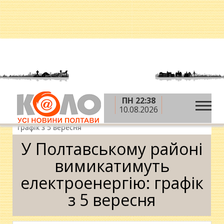
ПН 22:38
»
»
»
Головна
Новини
Суспільство
У
10.08.2026
Полтавському районі вимикатимуть електроенергію:
графік з 5 вересня
У Полтавському районі
вимикатимуть
електроенергію: графік
з 5 вересня