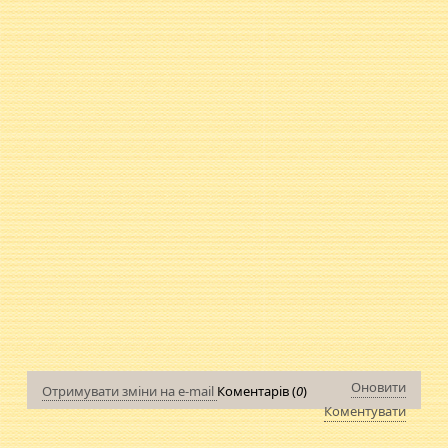
Оновити
Отримувати зміни на e-mail
Коментарів (
0
)
Коментувати