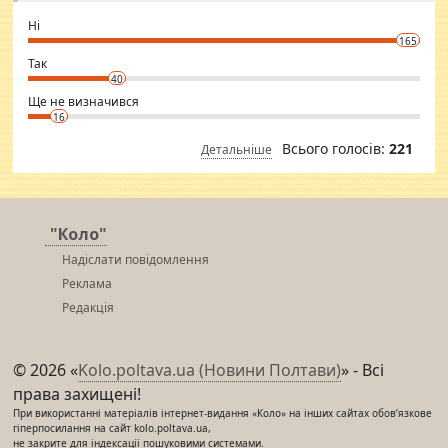
godly. Variety is the spice of life, he believes, so always travel and
want to meet new people. Sakshi Mirchandani health and figure
Ні
conscious in order to keep yourself fit and regularly go to the health
165
club.
⇒ sakshimirchandani.com
Так
40
Ще не визначився
16
Всього голосів:
221
Детальніше
"Коло"
Надіслати повідомлення
Реклама
Редакція
© 2026 «
Kolo.poltava.ua (Новини Полтави)
» - Всі
права захищені!
При використанні матеріалів інтернет-видання «Коло» на інших сайтах обов’язкове
гіперпосилання на сайт kolo.poltava.ua,
не закрите для індексації пошуковими системами.