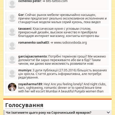
ischenko peter:
⇒ blts-tattoo.com
Gor:
Сейчас рынок мебели чрезвычайно насыщен,
причем предлагают реально эксклюзивное исполнение и
стандартные модели малых серий кухонь, пока видел
отличную кухонную мебель по дизайну, мало походит на
tavaseni:
Классическая кухня с угловым столом,
стандартные формы, в MebelOk, креативненько и что главное -
прекрасный дизайн, высокое качество я приобрела
со вкусом все в порядке, без ненужных наворотов удорожающих
благодаря интернет магазину, контакты которого вы
мебель, а это не последний фактор.
можете просмотреть https://mwood.com.ua.
romanenko sasha83:
⇒ www.radiosvoboda.org
garciajsacramento:
Потрібні термінові гроші? Ми можемо
допомогти! Ви зараз переживаєте або ви в біді? Таким
чином, ми даємо вам можливість розвивати нові
розробки. Як багата людина, я почуваю себе зобов'язаним
mumiyo:
З дати публікації (27.05.2016) більшість вказаних
допомагати людям, які намагаються дати їм шанс. Кожен
цін зросла. Стаття досить інформативна, але потребує
заслуговує на другий шанс, і, оскільки влада не зможе, вони
редагування.
повинні приймати від інших. Для нас нема багато суми, і зрілість
ми визначаємо за взаємною згодою. Ні сюрпризів, ні додаткових
zoyasharma189:
Hey! Are you feeling lonely? And night clubs,
витрат, а тільки узгоджених сум і нічого іншого. Не чекайте і не
bars, sightseeing, romantic dinner or to spend leisure time
коментуйте цей пост. Введіть суму, яку ви хочете подати, і ми
with her will escort Mumbai A beautiful Punjabi women than
зв'яжемося з вами з усіма варіантами. зв'яжіться з нами
sexy escort companion in arms that you guys feel like 5 star luxury
сьогодні на garciajsacramento@gmail.com Вам потрібні термінові
hotel had to spend the night in their search for loved solitaire free
гроші? Ми можемо допомогти!
maintenance stops in Mumbai. Here we offer fair and very attractive
Голосування
woman "Love Solitaire" beautiful figure and shapely body shapes.
Independent escort in Mumbai, truthful, friendly and cheerful girl.
Чи їхатимете цього року на Сорочинський ярмарок?
WhatsApp via an easily can see the latest pictures of her body and the