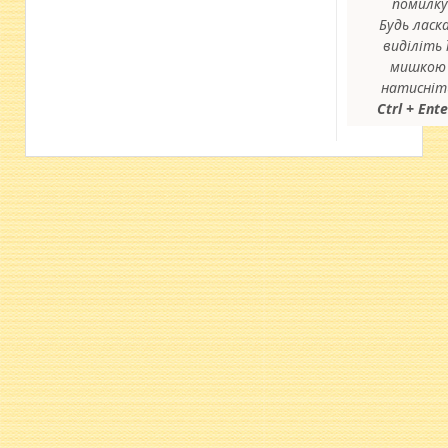
помилку
Будь ласка
виділіть ї
мишкою 
натисніт
Ctrl + Ent