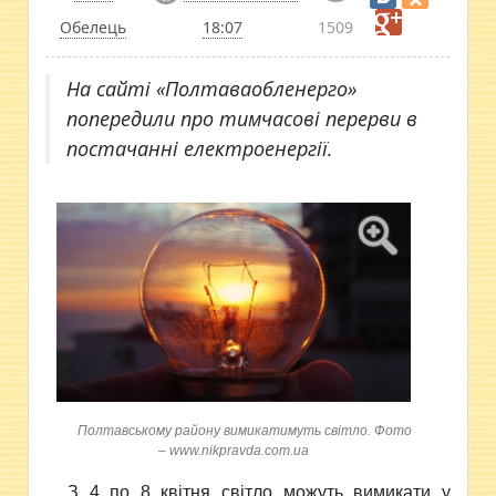
Обелець
18:07
1509
На сайті «Полтаваобленерго»
попередили про тимчасові перерви в
постачанні електроенергії.
Полтавському району вимикатимуть світло. Фото
– www.nikpravda.com.ua
З 4 по 8 квітня світло можуть вимикати у