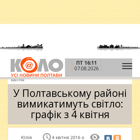
ПТ 16:11
»
»
»
Головна
Новини
Суспільство
У
07.08.2026
Полтавському районі вимикатимуть світло: графік з 4
квітня
У Полтавському районі
вимикатимуть світло:
графік з 4 квітня
Юлія
4 квітня 2016 о