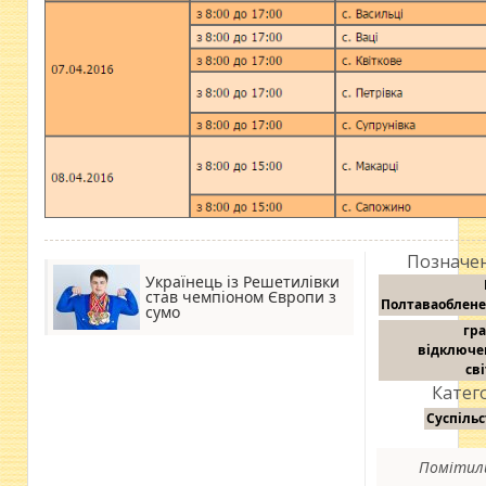
Позначен
Українець із Решетилівки
став чемпіоном Європи з
Полтаваоблене
сумо
гр
відключе
св
Катего
Суспіль
Помітил