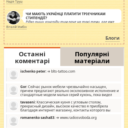
журналістів.
Надія Труш
ЧИ МАЮТЬ УКРАЇНЦІ ПЛАТИТИ ТРІЄЧНИКАМ
СТИПЕНДІЇ?
Рідко пишу лонгріди тим паче на такі теми, але вже
просто дістало! Обурюють сьогоднішні інсенуації
Віталій Улибін
навколо стипендіального питання. Штучно
роздувається ще одна соціальна катастрофа.
Блоги
Останні
Популярні
коментарі
матеріали
ischenko peter:
⇒ blts-tattoo.com
Gor:
Сейчас рынок мебели чрезвычайно насыщен,
причем предлагают реально эксклюзивное исполнение и
стандартные модели малых серий кухонь, пока видел
отличную кухонную мебель по дизайну, мало походит на
tavaseni:
Классическая кухня с угловым столом,
стандартные формы, в MebelOk, креативненько и что главное -
прекрасный дизайн, высокое качество я приобрела
со вкусом все в порядке, без ненужных наворотов удорожающих
благодаря интернет магазину, контакты которого вы
мебель, а это не последний фактор.
можете просмотреть https://mwood.com.ua.
romanenko sasha83:
⇒ www.radiosvoboda.org