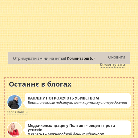
Оновити
Отримувати зміни на e-mail
Коментарів (
0
)
Коментувати
Останнє в блогах
КАПЛІНУ ПОГРОЖУЮТЬ УБИВСТВОМ
Вранці невідомі підкинули мені картинку-попередження
Сергій Каплін
Медіа-консолідація у Полтаві – рецепт проти
утисків
8 вересня – Міжнародний день солідарності