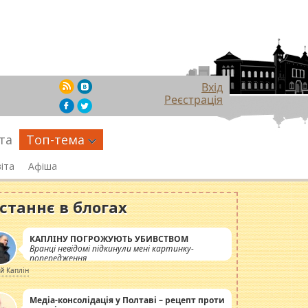
Вхід
Реєстрація
та
Топ-тема
іта
Афіша
станнє в блогах
КАПЛІНУ ПОГРОЖУЮТЬ УБИВСТВОМ
Вранці невідомі підкинули мені картинку-
попередження
ій Каплін
Медіа-консолідація у Полтаві – рецепт проти