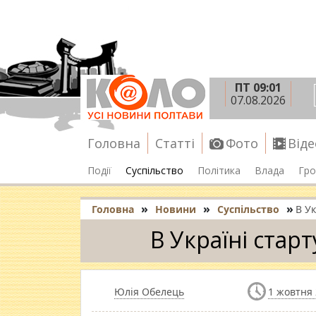
ПТ 09:01
07.08.2026
Головна
Статті
Фото
Віде
Події
Суспільство
Політика
Влада
Гро
»
»
»
Головна
Новини
Суспільство
В Ук
В Україні стар
Юлія Обелець
1 жовтня 