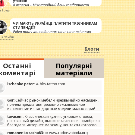
утисків
8 вересня – Міжнародний день солідарності
журналістів.
я Труш
ЧИ МАЮТЬ УКРАЇНЦІ ПЛАТИТИ ТРІЄЧНИКАМ
СТИПЕНДІЇ?
Рідко пишу лонгріди тим паче на такі теми,
але вже просто дістало! Обурюють сьогоднішні
лій Улибін
інсенуації навколо стипендіального питання.
Штучно роздувається ще одна соціальна
Блоги
катастрофа.
Останні
Популярні
коментарі
матеріали
ischenko peter:
⇒ blts-tattoo.com
Gor:
Сейчас рынок мебели чрезвычайно насыщен,
причем предлагают реально эксклюзивное
исполнение и стандартные модели малых серий
хонь, пока видел отличную кухонную мебель по
tavaseni:
Классическая кухня с угловым столом,
зайну, мало походит на стандартные формы, в MebelOk,
прекрасный дизайн, высокое качество я приобрела
еативненько и что главное - со вкусом все в порядке,
благодаря интернет магазину, контакты которого
з ненужных наворотов удорожающих мебель, а это не
 можете просмотреть https://mwood.com.ua.
следний фактор.
romanenko sasha83:
⇒ www.radiosvoboda.org