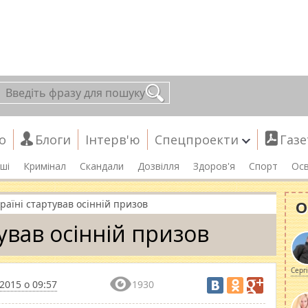
о
Блоги
Інтерв'ю
Спецпроекти
Газе
ші
Кримінал
Скандали
Дозвілля
Здоров'я
Спорт
Осв
О
раїні стартував осінній призов
тував осінній призов
Серг
2015 о 09:57
1930