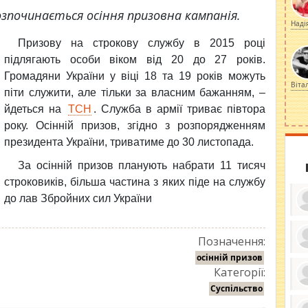
розпочинається осіння призовна кампанія.
Наді
Призову на строкову службу в 2015 році
підлягають особи віком від 20 до 27 років.
Громадяни України у віці 18 та 19 років можуть
Віта
піти служити, але тільки за власним бажанням, –
йдеться на
ТСН
. Служба в армії триває півтора
року.
Осінній призов, згідно з розпорядженням
президента України, триватиме до 30 листопада.
За осінній призов планують набрати 11 тисяч
строковиків, більша частина з яких піде на службу
до лав Збройних сил України
Позначення:
осінній призов
ку
ди
Категорії:
кр
бе
Суспільство
вы
по