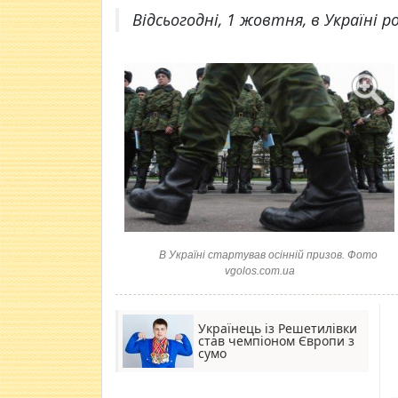
Відсьогодні, 1 жовтня, в Україні 
В Україні стартував осінній призов. Фото
vgolos.com.ua
Українець із Решетилівки
став чемпіоном Європи з
сумо