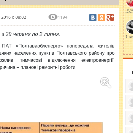
Наді
 2016 о 08:02
1194
 29 червня по 2 липня.
Віта
ПАТ «Полтаваобленерго» попередила жителів
еяких населених пунктів
Полтавського району про
ожливі тимчасові відключення електроенергії.
ричина –
планові
ремонтні роботи.
ку
ди
кр
бе
вы
по