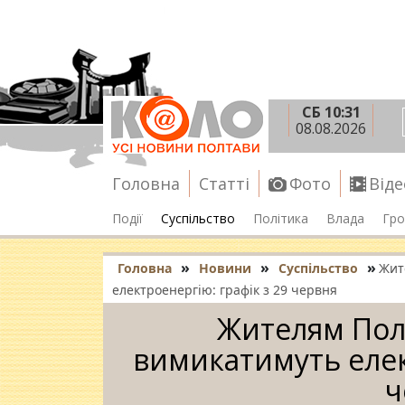
СБ 10:31
08.08.2026
Головна
Статті
Фото
Віде
Події
Суспільство
Політика
Влада
Гро
»
»
»
Головна
Новини
Суспільство
Жит
електроенергію: графік з 29 червня
Жителям Пол
вимикатимуть елек
ч