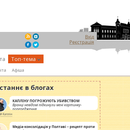
Вхід
Реєстрація
та
Топ-тема
іта
Афіша
станнє в блогах
КАПЛІНУ ПОГРОЖУЮТЬ УБИВСТВОМ
Вранці невідомі підкинули мені картинку-
попередження
ій Каплін
Медіа-консолідація у Полтаві – рецепт проти