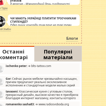
утисків
8 вересня – Міжнародний день солідарності
журналістів.
я Труш
ЧИ МАЮТЬ УКРАЇНЦІ ПЛАТИТИ ТРІЄЧНИКАМ
СТИПЕНДІЇ?
Рідко пишу лонгріди тим паче на такі теми,
але вже просто дістало! Обурюють сьогоднішні
лій Улибін
інсенуації навколо стипендіального питання.
Штучно роздувається ще одна соціальна
Блоги
катастрофа.
Останні
Популярні
коментарі
матеріали
ischenko peter:
⇒ blts-tattoo.com
Gor:
Сейчас рынок мебели чрезвычайно насыщен,
причем предлагают реально эксклюзивное
исполнение и стандартные модели малых серий
хонь, пока видел отличную кухонную мебель по
tavaseni:
Классическая кухня с угловым столом,
зайну, мало походит на стандартные формы, в MebelOk,
прекрасный дизайн, высокое качество я приобрела
еативненько и что главное - со вкусом все в порядке,
благодаря интернет магазину, контакты которого
з ненужных наворотов удорожающих мебель, а это не
 можете просмотреть https://mwood.com.ua.
следний фактор.
romanenko sasha83:
⇒ www.radiosvoboda.org