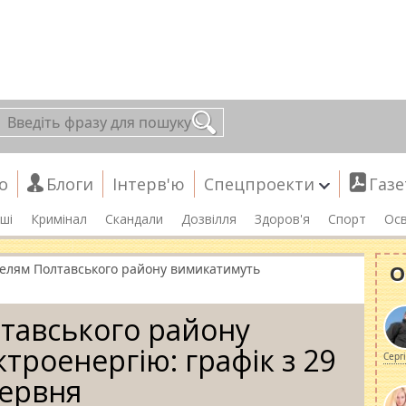
о
Блоги
Інтерв'ю
Спецпроекти
Газе
ші
Кримінал
Скандали
Дозвілля
Здоров'я
Спорт
Осв
О
елям Полтавського району вимикатимуть
тавського району
троенергію: графік з 29
Серг
ервня