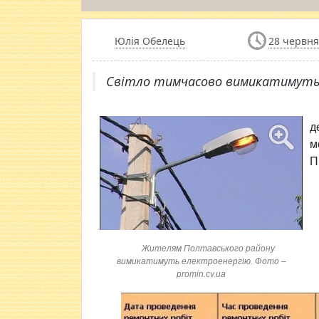
Юлія Обелець
28 червня
Світло тимчасово вимикатимуть з
д
м
П
Жителям Полтавського району
вимикатимуть електроенергію. Фото –
promin.cv.ua