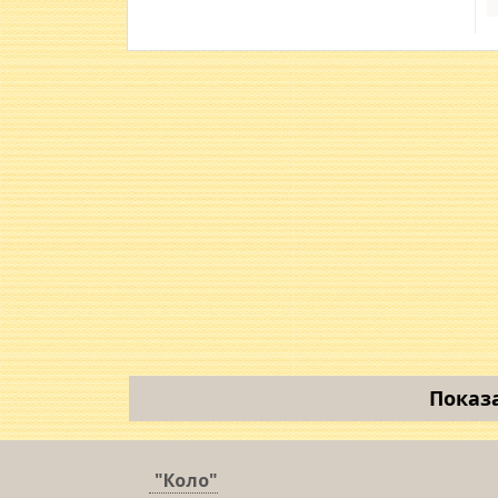
Показ
"Коло"