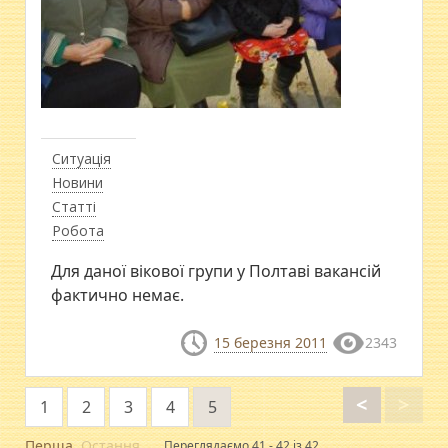
Ситуація
Новини
Статті
Робота
Для даної вікової групи у Полтаві вакансій
фактично немає.
15 березня 2011
2343
<
>
1
2
3
4
5
Перша
Остання
Переглядаємо 41 - 42 із 42