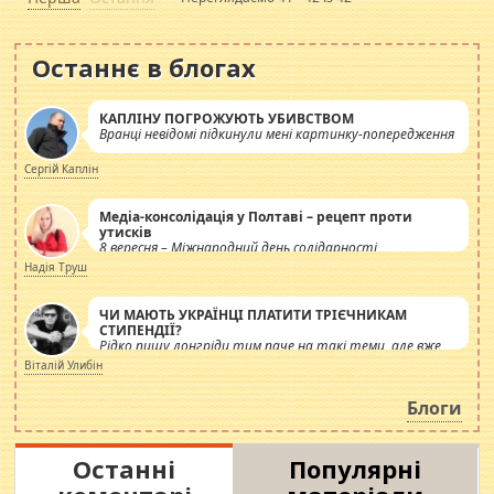
Останнє в блогах
КАПЛІНУ ПОГРОЖУЮТЬ УБИВСТВОМ
Вранці невідомі підкинули мені картинку-попередження
Сергій Каплін
Медіа-консолідація у Полтаві – рецепт проти
утисків
8 вересня – Міжнародний день солідарності
журналістів.
Надія Труш
ЧИ МАЮТЬ УКРАЇНЦІ ПЛАТИТИ ТРІЄЧНИКАМ
СТИПЕНДІЇ?
Рідко пишу лонгріди тим паче на такі теми, але вже
просто дістало! Обурюють сьогоднішні інсенуації
Віталій Улибін
навколо стипендіального питання. Штучно
роздувається ще одна соціальна катастрофа.
Блоги
Останні
Популярні