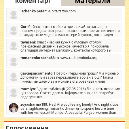
коментарі
матеріали
ischenko peter:
⇒ blts-tattoo.com
Gor:
Сейчас рынок мебели чрезвычайно насыщен,
причем предлагают реально эксклюзивное исполнение и
стандартные модели малых серий кухонь, пока видел
отличную кухонную мебель по дизайну, мало походит на
tavaseni:
Классическая кухня с угловым столом,
стандартные формы, в MebelOk, креативненько и что главное -
прекрасный дизайн, высокое качество я приобрела
со вкусом все в порядке, без ненужных наворотов удорожающих
благодаря интернет магазину, контакты которого вы
мебель, а это не последний фактор.
можете просмотреть https://mwood.com.ua.
romanenko sasha83:
⇒ www.radiosvoboda.org
garciajsacramento:
Потрібні термінові гроші? Ми можемо
допомогти! Ви зараз переживаєте або ви в біді? Таким
чином, ми даємо вам можливість розвивати нові
розробки. Як багата людина, я почуваю себе зобов'язаним
mumiyo:
З дати публікації (27.05.2016) більшість вказаних
допомагати людям, які намагаються дати їм шанс. Кожен
цін зросла. Стаття досить інформативна, але потребує
заслуговує на другий шанс, і, оскільки влада не зможе, вони
редагування.
повинні приймати від інших. Для нас нема багато суми, і зрілість
ми визначаємо за взаємною згодою. Ні сюрпризів, ні додаткових
zoyasharma189:
Hey! Are you feeling lonely? And night clubs,
витрат, а тільки узгоджених сум і нічого іншого. Не чекайте і не
bars, sightseeing, romantic dinner or to spend leisure time
коментуйте цей пост. Введіть суму, яку ви хочете подати, і ми
with her will escort Mumbai A beautiful Punjabi women than
зв'яжемося з вами з усіма варіантами. зв'яжіться з нами
sexy escort companion in arms that you guys feel like 5 star luxury
сьогодні на garciajsacramento@gmail.com Вам потрібні термінові
hotel had to spend the night in their search for loved solitaire free
гроші? Ми можемо допомогти!
maintenance stops in Mumbai. Here we offer fair and very attractive
Голосування
woman "Love Solitaire" beautiful figure and shapely body shapes.