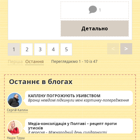
1
Детально
<
>
1
2
3
4
5
Перша
Остання
Переглядаємо 1 - 10 із 47
Останнє в блогах
КАПЛІНУ ПОГРОЖУЮТЬ УБИВСТВОМ
Вранці невідомі підкинули мені картинку-попередження
Сергій Каплін
Медіа-консолідація у Полтаві – рецепт проти
утисків
8 вересня – Міжнародний день солідарності
журналістів.
Надія Труш