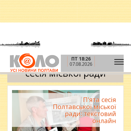
ПТ 18:26
»
Головна
сесія міської ради
07.08.2026
сесія міської ради
П'ята сесія
Полтавської міської
ради: текстовий
онлайн