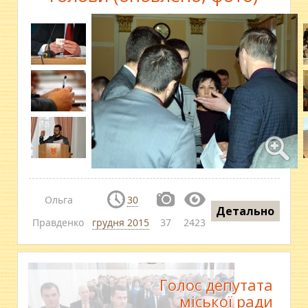
Ольга
30
Детально
Правденко
грудня 2015
37
2423
Голос депутата
міської ради