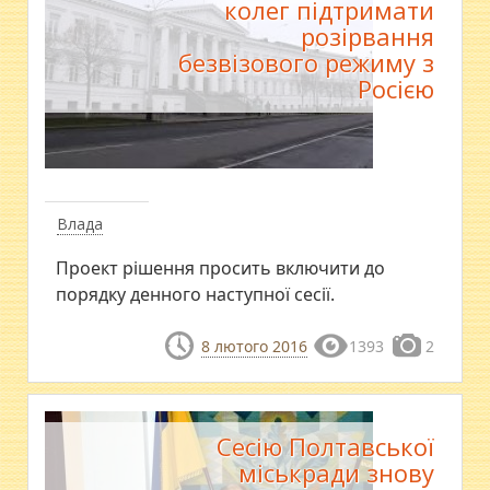
колег підтримати
розірвання
безвізового режиму з
Росією
Влада
Проект рішення просить включити до
порядку денного наступної сесії.
8 лютого 2016
1393
2
Сесію Полтавської
міськради знову