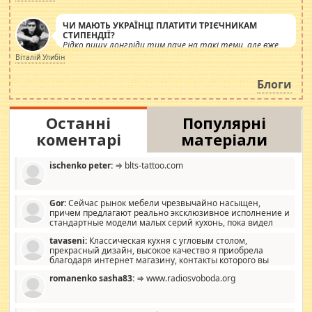
ЧИ МАЮТЬ УКРАЇНЦІ ПЛАТИТИ ТРІЄЧНИКАМ
СТИПЕНДІЇ?
Рідко пишу лонгріди тим паче на такі теми, але вже
просто дістало! Обурюють сьогоднішні інсенуації
Віталій Улибін
навколо стипендіального питання. Штучно
роздувається ще одна соціальна катастрофа.
Блоги
Останні
Популярні
коментарі
матеріали
ischenko peter:
⇒ blts-tattoo.com
Gor:
Сейчас рынок мебели чрезвычайно насыщен,
причем предлагают реально эксклюзивное исполнение и
стандартные модели малых серий кухонь, пока видел
отличную кухонную мебель по дизайну, мало походит на
tavaseni:
Классическая кухня с угловым столом,
стандартные формы, в MebelOk, креативненько и что главное -
прекрасный дизайн, высокое качество я приобрела
со вкусом все в порядке, без ненужных наворотов удорожающих
благодаря интернет магазину, контакты которого вы
мебель, а это не последний фактор.
можете просмотреть https://mwood.com.ua.
romanenko sasha83:
⇒ www.radiosvoboda.org