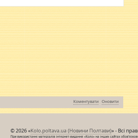
Коментувати
Оновити
© 2026 «
Kolo.poltava.ua (Новини Полтави)
» - Всі пра
При використанні матеріалів інтернет-видання «Коло» на інших сайтах обов’язкове