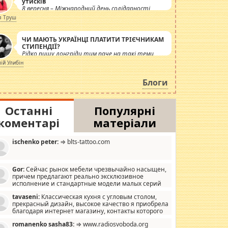
утисків
8 вересня – Міжнародний день солідарності
журналістів.
я Труш
ЧИ МАЮТЬ УКРАЇНЦІ ПЛАТИТИ ТРІЄЧНИКАМ
СТИПЕНДІЇ?
Рідко пишу лонгріди тим паче на такі теми,
але вже просто дістало! Обурюють сьогоднішні
лій Улибін
інсенуації навколо стипендіального питання.
Штучно роздувається ще одна соціальна
Блоги
катастрофа.
Останні
Популярні
коментарі
матеріали
ischenko peter:
⇒ blts-tattoo.com
Gor:
Сейчас рынок мебели чрезвычайно насыщен,
причем предлагают реально эксклюзивное
исполнение и стандартные модели малых серий
хонь, пока видел отличную кухонную мебель по
tavaseni:
Классическая кухня с угловым столом,
зайну, мало походит на стандартные формы, в MebelOk,
прекрасный дизайн, высокое качество я приобрела
еативненько и что главное - со вкусом все в порядке,
благодаря интернет магазину, контакты которого
з ненужных наворотов удорожающих мебель, а это не
 можете просмотреть https://mwood.com.ua.
следний фактор.
romanenko sasha83:
⇒ www.radiosvoboda.org