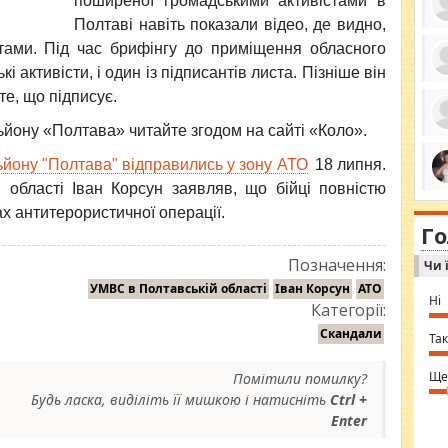
поширеної громадськими активістами в
Полтаві навіть показали відео, де видно,
стами. Під час брифінгу до приміщення обласного
і активісти, і один із підписантів листа. Пізніше він
ро
те, що підписує.
се
да
йону «Полтава» читайте згодом на сайті «Коло».
ос
ін
за
йону "Полтава" відправились у зону АТО
18 липня.
тіл
ком
області Іван Корсун заявляв, що бійці повністю
bea
ми
tha
х антитерористичної операції.
на
nig
Г
по
in 
Sol
Позначення:
Чи 
Ind
gir
УМВС в Полтавській області
Іван Корсун
АТО
bod
Ні
Категорії:
alw
Mir
Скандали
you
Так
⇒ 
Ще
Помітили помилку?
Будь ласка, виділіть її мишкою і натисніть
Ctrl +
Enter