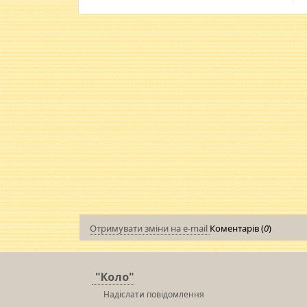
Отримувати зміни на e-mail
Коментарів (
0
)
"Коло"
Надіслати повідомлення