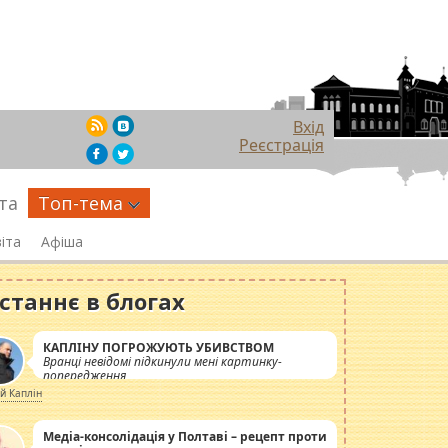
Вхід
Реєстрація
та
Топ-тема
іта
Афіша
станнє в блогах
КАПЛІНУ ПОГРОЖУЮТЬ УБИВСТВОМ
Вранці невідомі підкинули мені картинку-
попередження
ій Каплін
Медіа-консолідація у Полтаві – рецепт проти