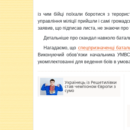
із чим бійці поїхали боротися з терори
управління міліції прийшли і самі громадськ
заявив, що підписав листа, не знаючи про 
Детальніше про скандал навколо баталь
Нагадаємо, що
спецпризначенці баталь
Виконуючий обов’язки начальника УМВС 
укомплектованні для ведення боїв в умова
Українець із Решетилівки
став чемпіоном Європи з
сумо