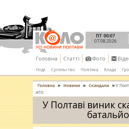
ПТ 00:07
07.08.2026
Головна
Статті
Фото
Віде
Події
Суспільство
Політика
Влада
Гро
»
»
»
Головна
Новини
Скандали
У Полт
АТО
У Полтаві виник ск
батальйо