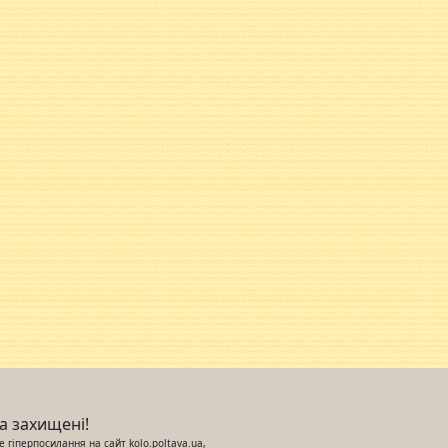
ва захищені!
 гіперпосилання на сайт kolo.poltava.ua,