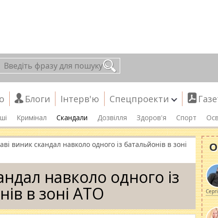
о
Блоги
Інтерв'ю
Спецпроекти
Газе
ші
Кримінал
Скандали
Дозвілля
Здоров'я
Спорт
Осв
О
аві виник скандал навколо одного із батальйонів в зоні
андал навколо одного із
нів в зоні АТО
Серг