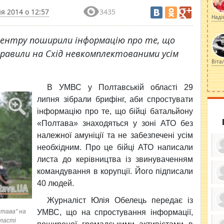
я 2014 о 12:57
3435
Наді
 центру поширили інформацію про те, що
правили на Схід невкомплектованими усім
Віта
В УМВС у Полтавській області 29
липня зібрали брифінг, аби спростувати
інформацію про те, що бійці батальйону
«Полтава» знаходяться у зоні АТО без
належної амуніції та не забезпечені усім
необхідним. Про це бійці АТО написали
листа до керівництва із звинуваченням
командування в корупції. Його підписали
40 людей.
ку
ди
Журналіст Юлія Обелець передає із
кр
бе
лтава" на
УМВС, що на спростування інформації,
вы
по
бласті