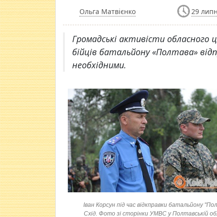
Ольга Матвієнко
29 липн
​Громадські активісти обласного
бійців батальйону «Полтава» від
необхідними.
Іван Корсун під час відкправки батальйону "По
Схід. Фото зі сторінки УМВС у Полтавській о