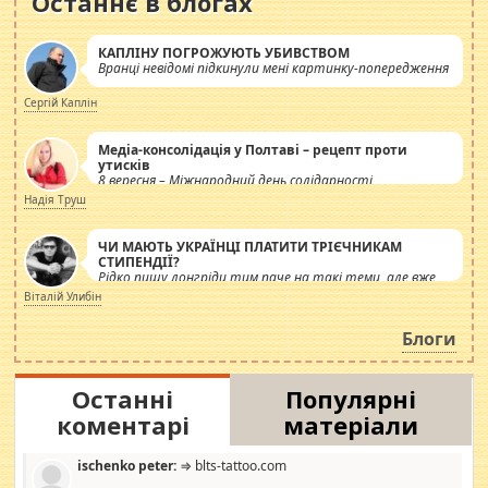
Останнє в блогах
КАПЛІНУ ПОГРОЖУЮТЬ УБИВСТВОМ
Вранці невідомі підкинули мені картинку-попередження
Сергій Каплін
Медіа-консолідація у Полтаві – рецепт проти
утисків
8 вересня – Міжнародний день солідарності
журналістів.
Надія Труш
ЧИ МАЮТЬ УКРАЇНЦІ ПЛАТИТИ ТРІЄЧНИКАМ
СТИПЕНДІЇ?
Рідко пишу лонгріди тим паче на такі теми, але вже
просто дістало! Обурюють сьогоднішні інсенуації
Віталій Улибін
навколо стипендіального питання. Штучно
роздувається ще одна соціальна катастрофа.
Блоги
Останні
Популярні
коментарі
матеріали
ischenko peter:
⇒ blts-tattoo.com