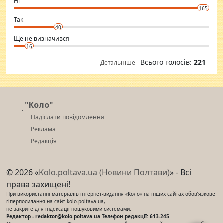
Ні
conscious in order to keep yourself fit and regularly go to the health
165
club.
⇒ sakshimirchandani.com
Так
40
Ще не визначився
16
Всього голосів:
221
Детальніше
"Коло"
Надіслати повідомлення
Реклама
Редакція
© 2026 «
Kolo.poltava.ua (Новини Полтави)
» - Всі
права захищені!
При використанні матеріалів інтернет-видання «Коло» на інших сайтах обов’язкове
гіперпосилання на сайт kolo.poltava.ua,
не закрите для індексації пошуковими системами.
Редактор - redaktor@kolo.poltava.ua Телефон редакції: 613-245