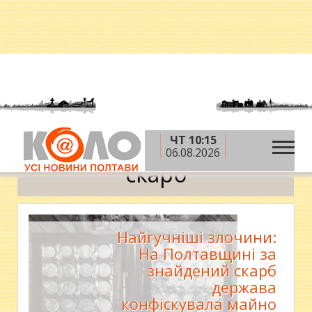
ЧТ 10:15
»
Головна
скарб
06.08.2026
скарб
Найгучніші злочини:
На Полтавщині за
знайдений скарб
держава
конфіскувала майно