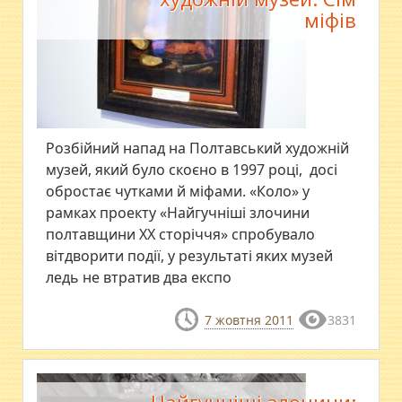
міфів
Розбійний напад на Полтавський художній
музей, який було скоєно в 1997 році, досі
обростає чутками й міфами. «Коло» у
рамках проекту «Найгучніші злочини
полтавщини ХХ сторіччя» спробувало
вітдворити події, у результаті яких музей
ледь не втратив два експо
7 жовтня 2011
3831