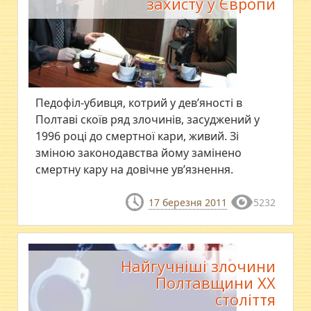
захисту у Європи
Педофіл-убивця, котрий у дев’яності в
Полтаві скоїв ряд злочинів, засуджений у
1996 році до смертної кари, живий. Зі
зміною законодавства йому замінено
смертну кару на довічне ув’язнення.
17 березня 2011
5232
Найгучніші злочини
Полтавщини ХХ
століття