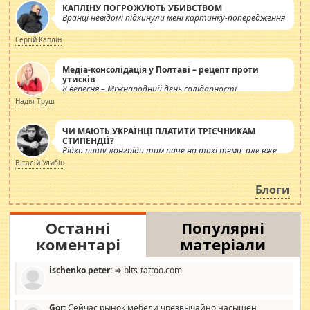
КАПЛІНУ ПОГРОЖУЮТЬ УБИВСТВОМ
Вранці невідомі підкинули мені картинку-попередження
Сергій Каплін
Медіа-консолідація у Полтаві – рецепт проти
утисків
8 вересня – Міжнародний день солідарності
журналістів.
Надія Труш
ЧИ МАЮТЬ УКРАЇНЦІ ПЛАТИТИ ТРІЄЧНИКАМ
СТИПЕНДІЇ?
Рідко пишу лонгріди тим паче на такі теми, але вже
просто дістало! Обурюють сьогоднішні інсенуації
Віталій Улибін
навколо стипендіального питання. Штучно
роздувається ще одна соціальна катастрофа.
Блоги
Останні
Популярні
коментарі
матеріали
ischenko peter:
⇒ blts-tattoo.com
Gor:
Сейчас рынок мебели чрезвычайно насыщен,