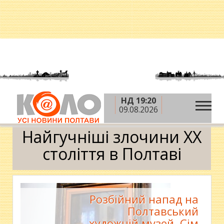
НД 19:20
»
Головна
Найгучніші злочини ХХ століття в
09.08.2026
Полтаві
Найгучніші злочини ХХ
століття в Полтаві
Розбійний напад на
Полтавський
художній музей. Сім