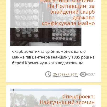
Найгучніші злочини:
На Полтавщині за
знайдений скарб
держава
конфіскувала майно
Скарб золотих та срібних монет, вагою
майже пів центнера знайшли у 1985 році на
березі Кременчуцького водосховища
26 травня 2011
6537
Спецпроект:
Найгучніший злочин