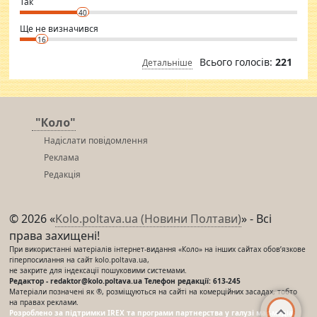
⇒ sakshimirchandani.com
Так
40
Ще не визначився
16
Всього голосів:
221
Детальніше
"Коло"
Надіслати повідомлення
Реклама
Редакція
© 2026 «
Kolo.poltava.ua (Новини Полтави)
» - Всі
права захищені!
При використанні матеріалів інтернет-видання «Коло» на інших сайтах обов’язкове
гіперпосилання на сайт kolo.poltava.ua,
не закрите для індексації пошуковими системами.
Редактор - redaktor@kolo.poltava.ua Телефон редакції: 613-245
Матеріали позначені як ®, розміщуються на сайті на комерційних засадах, тобто
на правах реклами.
Розроблено за підтримки IREX та програми партнерства у галузі мас-медіа