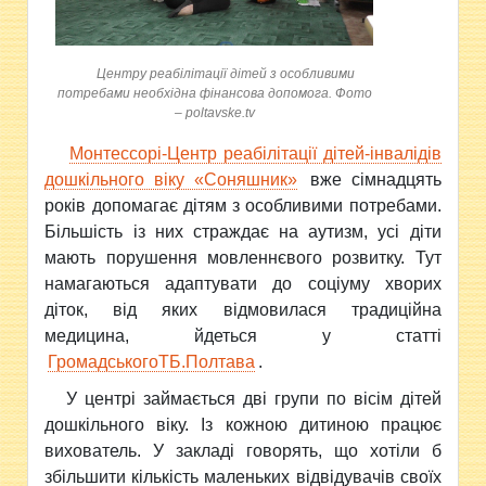
Центру реабілітації дітей з особливими
потребами необхідна фінансова допомога. Фото
– poltavske.tv
Монтессорі-Центр реабілітації дітей-інвалідів
дошкільного віку «Соняшник»
вже сімнадцять
років допомагає дітям з особливими потребами.
Більшість із них страждає на аутизм, усі діти
мають порушення мовленнєвого розвитку. Тут
намагаються адаптувати до соціуму хворих
діток, від яких відмовилася традиційна
медицина, йдеться у статті
ГромадськогоТБ.Полтава
.
У центрі займається дві групи по вісім дітей
дошкільного віку. Із кожною дитиною працює
вихователь. У закладі говорять, що хотіли б
збільшити кількість маленьких відвідувачів своїх