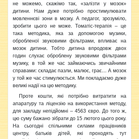
не можемо, скажімо так, «залізти у мозок»
дитини. Нам дуже потрібно простимулювати
мовленнєві зони в мозку. А педагог, зрозуміло,
зробити цього не може. Томатіс-терапія – це
така методика, яка за допомогою музики,
обробленої звуковими фільтрами, впливає на
мозок дитини. Тобто дитина впродовж двох
годин слухає оброблену звуковими фільтрами
музику, в той же час займаючись звичайними
справами: складає пазли, малює, грає… А мозок
у той же час стимулюється. Ми покладаємо дуже
великі надії на цю методику.
Проте кошти, які потрібно витратити на
апаратуру та ліцензію на використання методу,
для закладу непідйомні – 4563 євро. До того ж,
цю суму бажано зібрати до 15 лютого цього року.
На сьогодні спільними силами працівників
центру, батьків дітей, які проходять тут