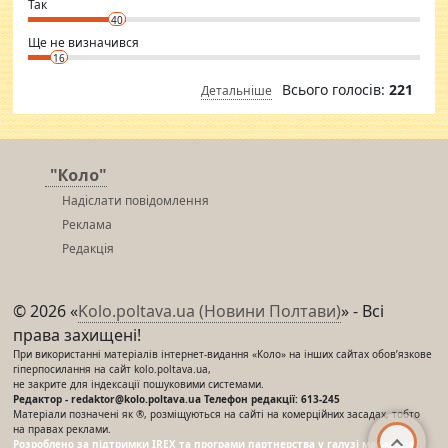
⇒ sakshimirchandani.com
Так
40
Ще не визначився
16
Всього голосів:
221
Детальніше
"Коло"
Надіслати повідомлення
Реклама
Редакція
© 2026 «
Kolo.poltava.ua (Новини Полтави)
» - Всі
права захищені!
При використанні матеріалів інтернет-видання «Коло» на інших сайтах обов’язкове
гіперпосилання на сайт kolo.poltava.ua,
не закрите для індексації пошуковими системами.
Редактор - redaktor@kolo.poltava.ua Телефон редакції: 613-245
Матеріали позначені як ®, розміщуються на сайті на комерційних засадах, тобто
на правах реклами.
Розроблено за підтримки IREX та програми партнерства у галузі мас-медіа