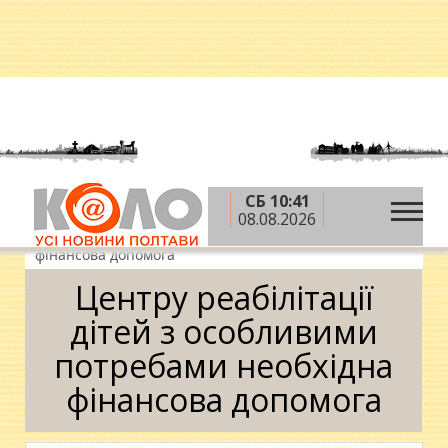
СБ 10:41
»
»
»
Головна
Новини
Спецпроекти
Центру
08.08.2026
реабілітації дітей з особливими потребами необхідна
фінансова допомога
Центру реабілітації
дітей з особливими
потребами необхідна
фінансова допомога