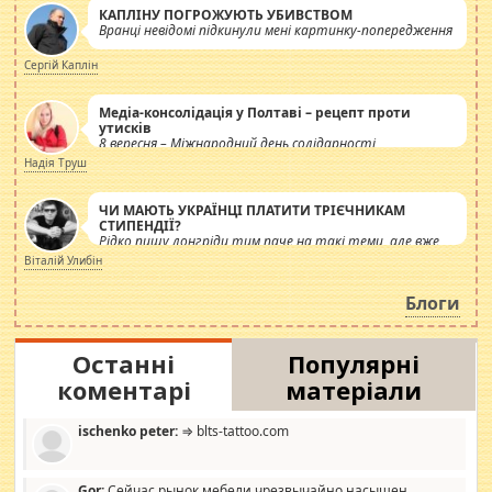
КАПЛІНУ ПОГРОЖУЮТЬ УБИВСТВОМ
Вранці невідомі підкинули мені картинку-попередження
Сергій Каплін
Медіа-консолідація у Полтаві – рецепт проти
утисків
8 вересня – Міжнародний день солідарності
журналістів.
Надія Труш
ЧИ МАЮТЬ УКРАЇНЦІ ПЛАТИТИ ТРІЄЧНИКАМ
СТИПЕНДІЇ?
Рідко пишу лонгріди тим паче на такі теми, але вже
просто дістало! Обурюють сьогоднішні інсенуації
Віталій Улибін
навколо стипендіального питання. Штучно
роздувається ще одна соціальна катастрофа.
Блоги
Останні
Популярні
коментарі
матеріали
ischenko peter:
⇒ blts-tattoo.com
Gor:
Сейчас рынок мебели чрезвычайно насыщен,