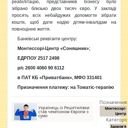
реабілітацію, представників бізнесу було
зібрано близько двох тисяч євро. У закладі
просять всіх небайдужих допомогти зібрати
кошти, щоб дати надію дітям-інвалідам на
повноцінне життя.
Банківські реквізити центру:
Монтессорі-Центр «Соняшник»;
ЕДРПОУ 2517 2498
р/с 2600 4060 90 6112
в ПАТ КБ «Приватбанк», МФО 331401
Призначення платежу: на Томатіс-терапію
Позначення:
Українець із Решетилівки
Монтессорі-
став чемпіоном Європи з
Центр
сумо
Категорії:
Здоров'я