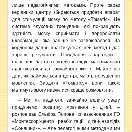
лише педагогічними методами. Проте зараз
керівники центру збираються придбати апарат
для стимуляції мозку по методу «Томатіс». Це
система слухових тренувань, які покращують
здатність мозку сприймати і переробляти
інформацію, яка раніше не засвоювалася. За
кордоном давно практикується цей метод і дає
хороші результати. Придбання апаратури –
шанс для багатьох дітей-інвалідів максимально
адаптуватися до звичайного життя. Майже всі
діти, які займаються в центрі, мають порушення
мовлення. Завдяки «Томатісу» вони також
матимуть змогу навчитися краще розмовляти.
– Ми, як педагоги, звичайно велику увагу
приділяємо розвитку мовлення у дітей, –
розповідає Ельвіра Попова, співзасновниця ГО
«Монтессорі-центр реабілітації дітей-інвалідів
«Соняшник». – Але педагогічними методами ми