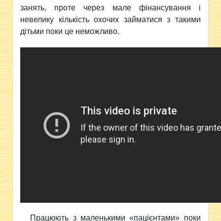
занять, проте через мале фінансування і
невелику кількість охочих займатися з такими
дітьми поки це неможливо.
Працюють з маленькими «пацієнтами» поки