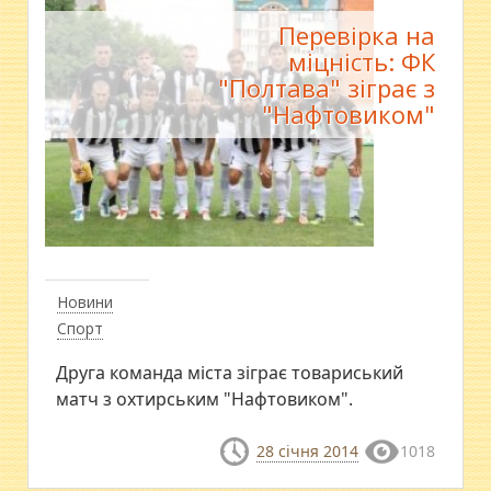
Перевірка на
міцність: ФК
"Полтава" зіграє з
"Нафтовиком"
Новини
Спорт
Друга команда міста зіграє товариський
матч з охтирським "Нафтовиком".
28 січня 2014
1018