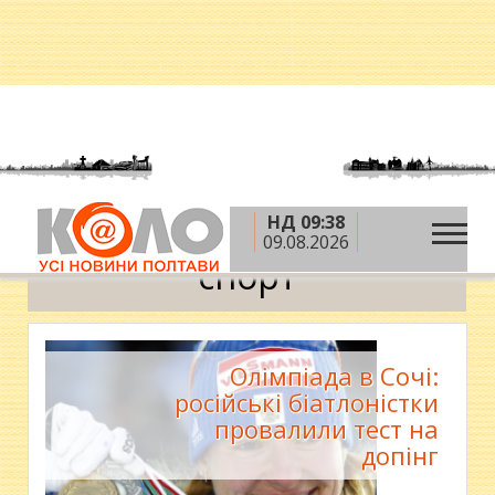
НД 09:38
»
Головна
спорт
09.08.2026
спорт
Олімпіада в Сочі:
російські біатлоністки
провалили тест на
допінг