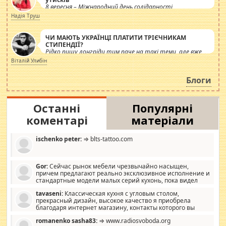
8 вересня – Міжнародний день солідарності
журналістів.
Надія Труш
ЧИ МАЮТЬ УКРАЇНЦІ ПЛАТИТИ ТРІЄЧНИКАМ
СТИПЕНДІЇ?
Рідко пишу лонгріди тим паче на такі теми, але вже
просто дістало! Обурюють сьогоднішні інсенуації
Віталій Улибін
навколо стипендіального питання. Штучно
роздувається ще одна соціальна катастрофа.
Блоги
Останні
Популярні
коментарі
матеріали
ischenko peter:
⇒ blts-tattoo.com
Gor:
Сейчас рынок мебели чрезвычайно насыщен,
причем предлагают реально эксклюзивное исполнение и
стандартные модели малых серий кухонь, пока видел
отличную кухонную мебель по дизайну, мало походит на
tavaseni:
Классическая кухня с угловым столом,
стандартные формы, в MebelOk, креативненько и что главное -
прекрасный дизайн, высокое качество я приобрела
со вкусом все в порядке, без ненужных наворотов удорожающих
благодаря интернет магазину, контакты которого вы
мебель, а это не последний фактор.
можете просмотреть https://mwood.com.ua.
romanenko sasha83:
⇒ www.radiosvoboda.org