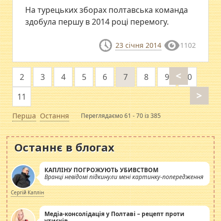
На турецьких зборах полтавська команда
здобула першу в 2014 році перемогу.
23 січня 2014
1102
<
2
3
4
5
6
7
8
9
10
>
11
Перша
Остання
Переглядаємо 61 - 70 із 385
Останнє в блогах
КАПЛІНУ ПОГРОЖУЮТЬ УБИВСТВОМ
Вранці невідомі підкинули мені картинку-попередження
Сергій Каплін
Медіа-консолідація у Полтаві – рецепт проти
утисків