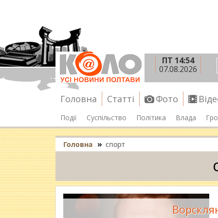
ПТ 14:54
07.08.2026
Головна
Статті
Фото
Віде
Події
Суспільство
Політика
Влада
Гро
»
Головна
спорт
Ворсклян