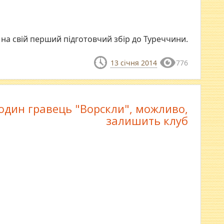
 на свій перший підготовчий збір до Туреччини.
13 січня 2014
776
один гравець "Ворскли", можливо,
залишить клуб