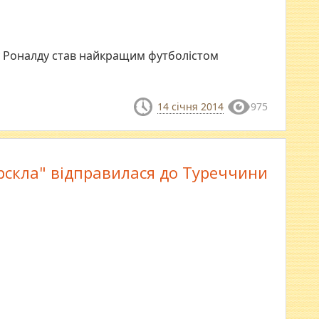
у Роналду став найкращим футболістом
14 січня 2014
975
рскла" відправилася до Туреччини