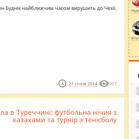
ен Буднік найближчим часом вирушить до Чехії.
Наді
Віта
21 січня 2014
907
ла в Туреччині: футбольна нічия з
ку
казахами та турнір з тенісболу
ди
кр
бе
вы
по