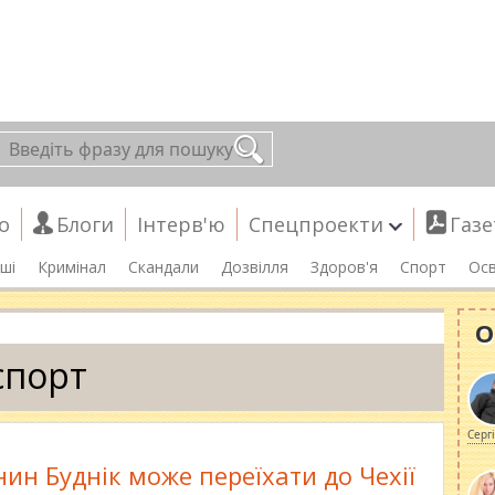
о
Блоги
Інтерв'ю
Спецпроекти
Газе
ші
Кримінал
Скандали
Дозвілля
Здоров'я
Спорт
Осв
О
спорт
Серг
ин Буднік може переїхати до Чехії