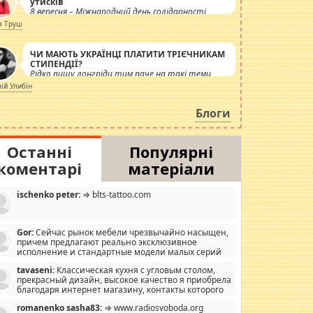
утисків
8 вересня – Міжнародний день солідарності
журналістів.
я Труш
ЧИ МАЮТЬ УКРАЇНЦІ ПЛАТИТИ ТРІЄЧНИКАМ
СТИПЕНДІЇ?
Рідко пишу лонгріди тим паче на такі теми,
але вже просто дістало! Обурюють сьогоднішні
лій Улибін
інсенуації навколо стипендіального питання.
Штучно роздувається ще одна соціальна
Блоги
катастрофа.
Останні
Популярні
коментарі
матеріали
ischenko peter:
⇒ blts-tattoo.com
Gor:
Сейчас рынок мебели чрезвычайно насыщен,
причем предлагают реально эксклюзивное
исполнение и стандартные модели малых серий
хонь, пока видел отличную кухонную мебель по
tavaseni:
Классическая кухня с угловым столом,
зайну, мало походит на стандартные формы, в MebelOk,
прекрасный дизайн, высокое качество я приобрела
еативненько и что главное - со вкусом все в порядке,
благодаря интернет магазину, контакты которого
з ненужных наворотов удорожающих мебель, а это не
 можете просмотреть https://mwood.com.ua.
следний фактор.
romanenko sasha83:
⇒ www.radiosvoboda.org