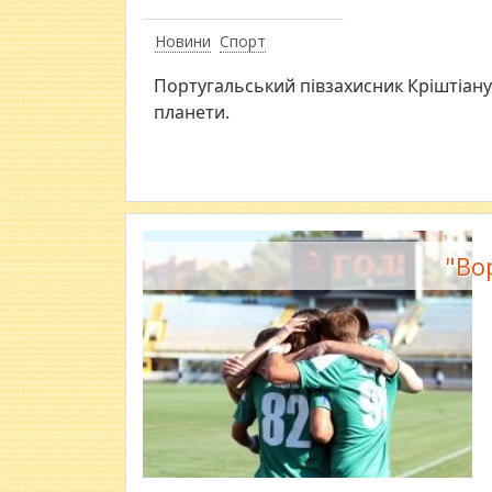
Новини
Спорт
Португальський півзахисник Кріштіан
планети.
"Во