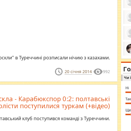
ро
се
да
ос
ін
за
тіл
ком
рскли" в Туреччині розписали нічию з казахами.
bea
ми
tha
на
nig
Г
по
in 
20 січня 2014
992
Sol
Чи 
Ind
gir
bod
Ні
alw
Mir
скла - Карабюкспор 0:2: полтавські
you
Так
⇒ 
олісти поступилися туркам (+відео)
Ще
тавський клуб поступився команді з Туреччини.