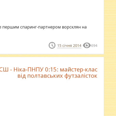
не першим спаринг-партнером ворсклян на
15 січня 2014
694
Ш - Ніка-ПНПУ 0:15: майстер-клас
від полтавських футзалісток