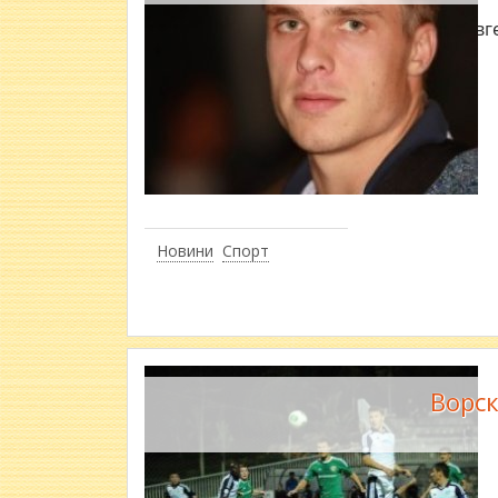
Євг
Новини
Спорт
Ворск