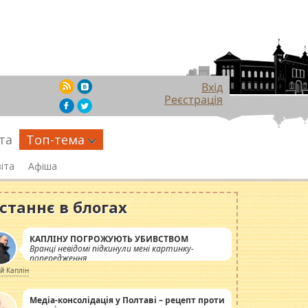
Вхід
Реєстрація
та
Топ-тема
іта
Афіша
станнє в блогах
КАПЛІНУ ПОГРОЖУЮТЬ УБИВСТВОМ
Вранці невідомі підкинули мені картинку-
попередження
ій Каплін
Медіа-консолідація у Полтаві – рецепт проти