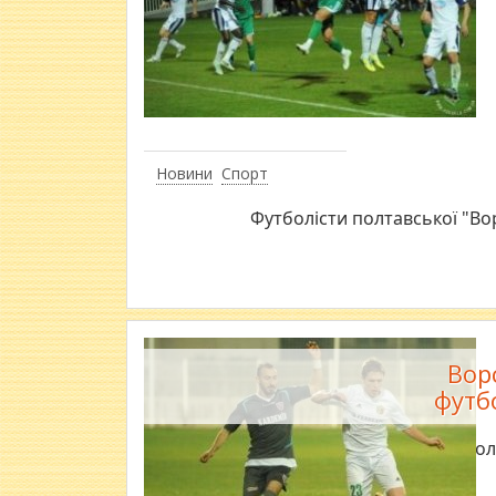
Новини
Спорт
Футболісти полтавської "Во
Вор
футб
Пол