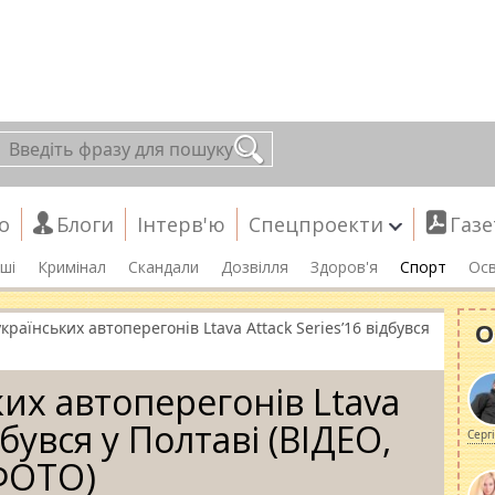
о
Блоги
Інтерв'ю
Спецпроекти
Газе
ші
Кримінал
Скандали
Дозвілля
Здоров'я
Спорт
Осв
О
країнських автоперегонів Ltava Attack Series’16 відбувся
ких автоперегонів Ltava
дбувся у Полтаві (ВІДЕО,
Серг
ФОТО)