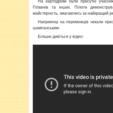
На картодромі були присутні учасник
Плавнів та інших. Пілоти демонструв
майстерність, змагаючись за найкращий ре
Наприкінці на переможців чекали приз
шампанським.
Більше дивіться у відео: