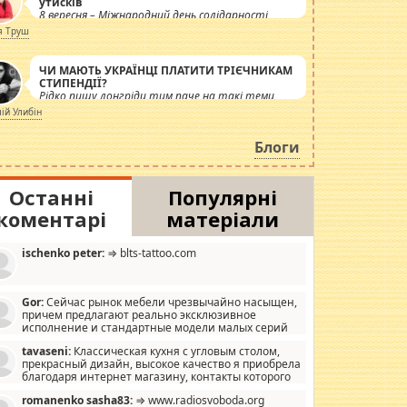
утисків
8 вересня – Міжнародний день солідарності
журналістів.
я Труш
ЧИ МАЮТЬ УКРАЇНЦІ ПЛАТИТИ ТРІЄЧНИКАМ
СТИПЕНДІЇ?
Рідко пишу лонгріди тим паче на такі теми,
але вже просто дістало! Обурюють сьогоднішні
лій Улибін
інсенуації навколо стипендіального питання.
Штучно роздувається ще одна соціальна
Блоги
катастрофа.
Останні
Популярні
коментарі
матеріали
ischenko peter:
⇒ blts-tattoo.com
Gor:
Сейчас рынок мебели чрезвычайно насыщен,
причем предлагают реально эксклюзивное
исполнение и стандартные модели малых серий
хонь, пока видел отличную кухонную мебель по
tavaseni:
Классическая кухня с угловым столом,
зайну, мало походит на стандартные формы, в MebelOk,
прекрасный дизайн, высокое качество я приобрела
еативненько и что главное - со вкусом все в порядке,
благодаря интернет магазину, контакты которого
з ненужных наворотов удорожающих мебель, а это не
 можете просмотреть https://mwood.com.ua.
следний фактор.
romanenko sasha83:
⇒ www.radiosvoboda.org