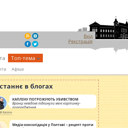
Вхід
Реєстрація
та
Топ-тема
іта
Афіша
станнє в блогах
КАПЛІНУ ПОГРОЖУЮТЬ УБИВСТВОМ
Вранці невідомі підкинули мені картинку-
попередження
ій Каплін
Медіа-консолідація у Полтаві – рецепт проти