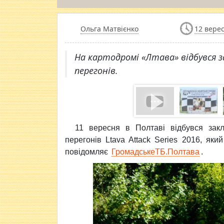
Ольга Матвієнко
12 верес
На картодромі «Лтава» відбувся з
перегонів.
11 вересня в Полтаві відбувся зак
перегонів Ltava Attack Series 2016, яки
повідомляє
ГромадськеТБ.Полтава
.