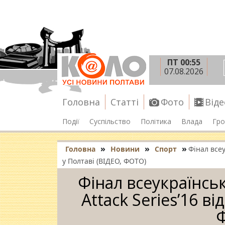
ПТ 00:55
07.08.2026
Головна
Статті
Фото
Віде
Події
Суспільство
Політика
Влада
Гро
»
»
»
Головна
Новини
Спорт
Фінал всеу
у Полтаві (ВІДЕО, ФОТО)
Фінал всеукраїнсь
Attack Series’16 ві