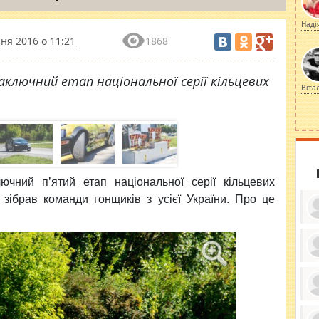
Наді
ня 2016 о 11:21
1868
аключний етап національної серії кільцевих
Віта
лючний п’ятий
етап національної серії кільцевих
й зібрав команди гонщиків з усієї України. Про це
ку
ди
кр
бе
вы
по