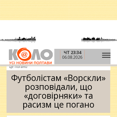
ЧТ 23:34
»
»
»
Головна
Новини
Спорт
Футболістам
06.08.2026
«Ворскли» розповідали, що «договірняки» та расизм
це погано
Футболістам «Ворскли»
розповідали, що
«договірняки» та
расизм це погано