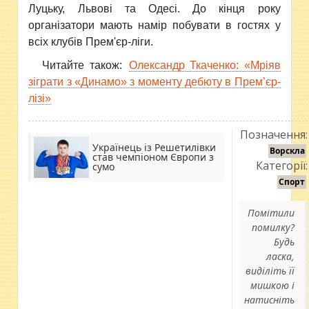
Луцьку, Львові та Одесі. До кінця року
організатори мають намір побувати в гостях у
всіх клубів Прем'єр-ліги.
Читайте також:
Олександр Ткаченко: «Мріяв
зіграти з «Динамо» з моменту дебюту в Прем’єр-
лізі»
Позначення:
Українець із Решетилівки
Ворскла
став чемпіоном Європи з
Категорії:
сумо
Спорт
Помітили
помилку?
Будь
ласка,
виділіть її
мишкою і
натисніть