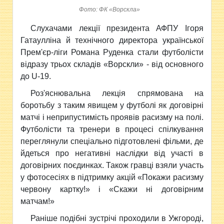
Фото: ФК «Ворскла»
Слухачами лекції президента АФПУ Ігоря
Гатаулліна й технічного директора української
Прем'єр-ліги Романа Руденка стали футболісти
відразу трьох складів «Ворскли» - від основного
до U-19.
Роз'яснювальна лекція спрямована на
боротьбу з таким явищем у футболі як договірні
матчі і неприпустимість проявів расизму на полі.
Футболісти та тренери в процесі спілкування
переглянули спеціально підготовлені фільми, де
йдеться про негативні наслідки від участі в
договірних поєдинках. Також гравці взяли участь
у фотосесіях в підтримку акцій «Покажи расизму
червону картку!» і «Скажи ні договірним
матчам!»
Раніше подібні зустрічі проходили в Ужгороді,