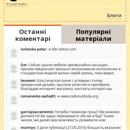
просто дістало! Обурюють сьогоднішні інсенуації
Віталій Улибін
навколо стипендіального питання. Штучно
роздувається ще одна соціальна катастрофа.
Блоги
Останні
Популярні
коментарі
матеріали
ischenko peter:
⇒ blts-tattoo.com
Gor:
Сейчас рынок мебели чрезвычайно насыщен,
причем предлагают реально эксклюзивное исполнение и
стандартные модели малых серий кухонь, пока видел
отличную кухонную мебель по дизайну, мало походит на
tavaseni:
Классическая кухня с угловым столом,
стандартные формы, в MebelOk, креативненько и что главное -
прекрасный дизайн, высокое качество я приобрела
со вкусом все в порядке, без ненужных наворотов удорожающих
благодаря интернет магазину, контакты которого вы
мебель, а это не последний фактор.
можете просмотреть https://mwood.com.ua.
romanenko sasha83:
⇒ www.radiosvoboda.org
garciajsacramento:
Потрібні термінові гроші? Ми можемо
допомогти! Ви зараз переживаєте або ви в біді? Таким
чином, ми даємо вам можливість розвивати нові
розробки. Як багата людина, я почуваю себе зобов'язаним
mumiyo:
З дати публікації (27.05.2016) більшість вказаних
допомагати людям, які намагаються дати їм шанс. Кожен