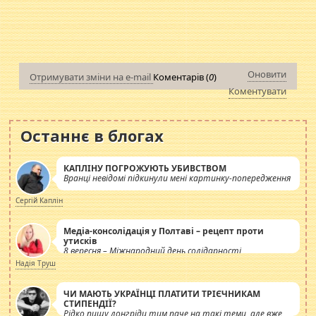
Оновити
Отримувати зміни на e-mail
Коментарів (
0
)
Коментувати
Останнє в блогах
КАПЛІНУ ПОГРОЖУЮТЬ УБИВСТВОМ
Вранці невідомі підкинули мені картинку-попередження
Сергій Каплін
Медіа-консолідація у Полтаві – рецепт проти
утисків
8 вересня – Міжнародний день солідарності
журналістів.
Надія Труш
ЧИ МАЮТЬ УКРАЇНЦІ ПЛАТИТИ ТРІЄЧНИКАМ
СТИПЕНДІЇ?
Рідко пишу лонгріди тим паче на такі теми, але вже