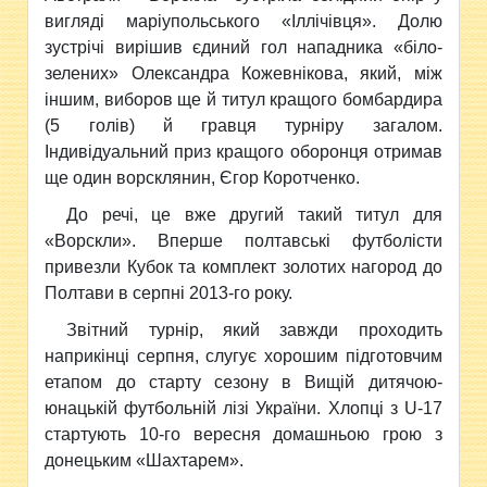
вигляді маріупольського «Іллічівця». Долю
зустрічі вирішив єдиний гол нападника «біло-
зелених» Олександра Кожевнікова, який, між
іншим, виборов ще й титул кращого бомбардира
(5 голів) й гравця турніру загалом.
Індивідуальний приз кращого оборонця отримав
ще один ворсклянин, Єгор Коротченко.
До речі, це вже другий такий титул для
«Ворскли». Вперше полтавські футболісти
привезли Кубок та комплект золотих нагород до
Полтави в серпні 2013-го року.
Звітний турнір, який завжди проходить
наприкінці серпня, слугує хорошим підготовчим
етапом до старту сезону в Вищій дитячою-
юнацькій футбольній лізі України. Хлопці з U-17
стартують 10-го вересня домашньою грою з
донецьким «Шахтарем».