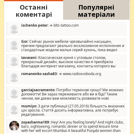
Останні
Популярні
коментарі
матеріали
ischenko peter:
⇒ blts-tattoo.com
Gor:
Сейчас рынок мебели чрезвычайно насыщен,
причем предлагают реально эксклюзивное исполнение и
стандартные модели малых серий кухонь, пока видел
отличную кухонную мебель по дизайну, мало походит на
tavaseni:
Классическая кухня с угловым столом,
стандартные формы, в MebelOk, креативненько и что главное -
прекрасный дизайн, высокое качество я приобрела
со вкусом все в порядке, без ненужных наворотов удорожающих
благодаря интернет магазину, контакты которого вы
мебель, а это не последний фактор.
можете просмотреть https://mwood.com.ua.
romanenko sasha83:
⇒ www.radiosvoboda.org
garciajsacramento:
Потрібні термінові гроші? Ми можемо
допомогти! Ви зараз переживаєте або ви в біді? Таким
чином, ми даємо вам можливість розвивати нові
розробки. Як багата людина, я почуваю себе зобов'язаним
mumiyo:
З дати публікації (27.05.2016) більшість вказаних
допомагати людям, які намагаються дати їм шанс. Кожен
цін зросла. Стаття досить інформативна, але потребує
заслуговує на другий шанс, і, оскільки влада не зможе, вони
редагування.
повинні приймати від інших. Для нас нема багато суми, і зрілість
ми визначаємо за взаємною згодою. Ні сюрпризів, ні додаткових
zoyasharma189:
Hey! Are you feeling lonely? And night clubs,
витрат, а тільки узгоджених сум і нічого іншого. Не чекайте і не
bars, sightseeing, romantic dinner or to spend leisure time
коментуйте цей пост. Введіть суму, яку ви хочете подати, і ми
with her will escort Mumbai A beautiful Punjabi women than
зв'яжемося з вами з усіма варіантами. зв'яжіться з нами