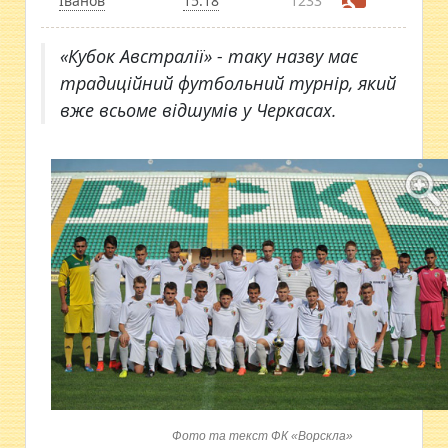
Іванов
15:18
1233
«Кубок Австралії» - таку назву має
традиційний футбольний турнір, який
вже всьоме відшумів у Черкасах.
Фото та текст ФК «Ворскла»