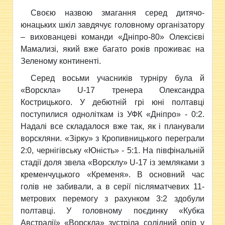
Своєю назвою змагання серед дитячо-
юнацьких шкіл завдячує головному організатору
– вихованцеві команди «Дніпро-80» Олексієві
Мамализі, який вже багато років проживає на
Зеленому континенті.
Серед восьми учасників турніру була й
«Ворскла» U-17 тренера Олександра
Кострицького. У дебютній грі юні полтавці
поступилися одноліткам із УФК «Дніпро» - 0:2.
Надалі все складалося вже так, як і планували
ворскляни. «Зірку» з Кропивницького переграли
2:0, чернігівську «Юність» - 5:1. На півфінальній
стадії доля звела «Ворсклу» U-17 із земляками з
кременчуцького «Кременя». В основний час
голів не забивали, а в серії післяматчевих 11-
метрових перемогу з рахунком 3:2 здобули
полтавці. У головному поєдинку «Кубка
Австралії» «Ворскла» зустріла солідний опір у