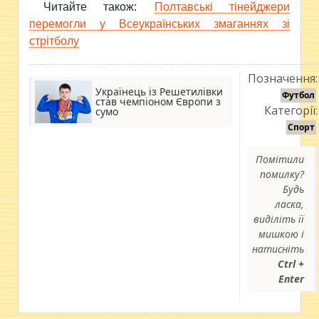
Читайте також:
Полтавські тінейджери
перемогли у Всеукраїнських змаганнях зі
стрітболу
Позначення:
Українець із Решетилівки
Футбол
став чемпіоном Європи з
Категорії:
сумо
Спорт
Помітили
помилку?
Будь
ласка,
виділіть її
мишкою і
натисніть
Ctrl +
Enter