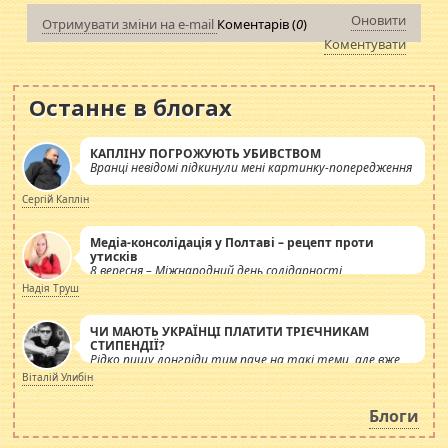
Оновити
Отримувати зміни на e-mail
Коментарів (
0
)
Коментувати
Останнє в блогах
КАПЛІНУ ПОГРОЖУЮТЬ УБИВСТВОМ
Вранці невідомі підкинули мені картинку-попередження
Сергій Каплін
Медіа-консолідація у Полтаві – рецепт проти
утисків
8 вересня – Міжнародний день солідарності
журналістів.
Надія Труш
ЧИ МАЮТЬ УКРАЇНЦІ ПЛАТИТИ ТРІЄЧНИКАМ
СТИПЕНДІЇ?
Рідко пишу лонгріди тим паче на такі теми, але вже
просто дістало! Обурюють сьогоднішні інсенуації
Віталій Улибін
навколо стипендіального питання. Штучно
роздувається ще одна соціальна катастрофа.
Блоги