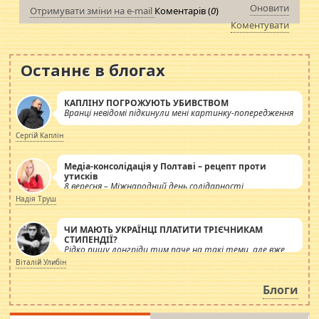
Оновити
Отримувати зміни на e-mail
Коментарів (
0
)
Коментувати
Останнє в блогах
КАПЛІНУ ПОГРОЖУЮТЬ УБИВСТВОМ
Вранці невідомі підкинули мені картинку-попередження
Сергій Каплін
Медіа-консолідація у Полтаві – рецепт проти
утисків
8 вересня – Міжнародний день солідарності
журналістів.
Надія Труш
ЧИ МАЮТЬ УКРАЇНЦІ ПЛАТИТИ ТРІЄЧНИКАМ
СТИПЕНДІЇ?
Рідко пишу лонгріди тим паче на такі теми, але вже
просто дістало! Обурюють сьогоднішні інсенуації
Віталій Улибін
навколо стипендіального питання. Штучно
роздувається ще одна соціальна катастрофа.
Блоги