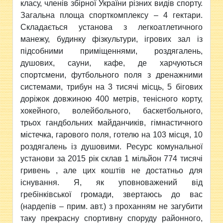
класу, членів збірної України різних видів спорту.
Загальна площа спорткомплексу – 4 гектари.
Складається установа з легкоатлетичного
манежу, будинку фізкультури, ігрових зал із
підсобними приміщеннями, роздягалень,
душових, сауни, кафе, де харчуються
спортсмени, футбольного поля з дренажними
системами, трибун на 3 тисячі місць, 5 бігових
доріжок довжиною 400 метрів, тенісного корту,
хокейного, волейбольного, баскетбольного,
трьох гандбольних майданчиків, гімнастичного
містечка, гарового поля, готелю на 103 місця, 10
роздягалень із душовими. Ресурс комунальної
установи за 2015 рік склав 1 мільйон 774 тисячі
гривень , але цих коштів не достатньо для
існування. Я, як уповноважений від
гребінківської громади, звертаюсь до вас
(нардепів – прим. авт.) з проханням не загубити
таку прекрасну спортивну споруду районного,