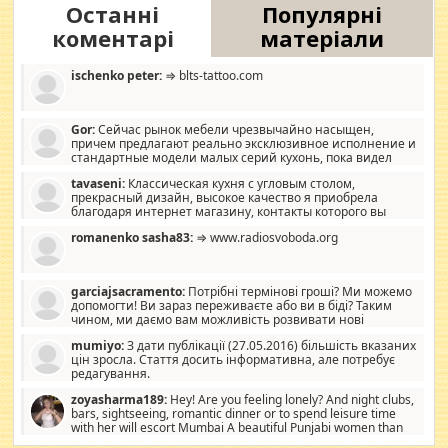
Останні
Популярні
коментарі
матеріали
ischenko peter:
⇒ blts-tattoo.com
Gor:
Сейчас рынок мебели чрезвычайно насыщен,
причем предлагают реально эксклюзивное исполнение и
стандартные модели малых серий кухонь, пока видел
отличную кухонную мебель по дизайну, мало походит на
tavaseni:
Классическая кухня с угловым столом,
стандартные формы, в MebelOk, креативненько и что главное -
прекрасный дизайн, высокое качество я приобрела
со вкусом все в порядке, без ненужных наворотов удорожающих
благодаря интернет магазину, контакты которого вы
мебель, а это не последний фактор.
можете просмотреть https://mwood.com.ua.
romanenko sasha83:
⇒ www.radiosvoboda.org
garciajsacramento:
Потрібні термінові гроші? Ми можемо
допомогти! Ви зараз переживаєте або ви в біді? Таким
чином, ми даємо вам можливість розвивати нові
розробки. Як багата людина, я почуваю себе зобов'язаним
mumiyo:
З дати публікації (27.05.2016) більшість вказаних
допомагати людям, які намагаються дати їм шанс. Кожен
цін зросла. Стаття досить інформативна, але потребує
заслуговує на другий шанс, і, оскільки влада не зможе, вони
редагування.
повинні приймати від інших. Для нас нема багато суми, і зрілість
ми визначаємо за взаємною згодою. Ні сюрпризів, ні додаткових
zoyasharma189:
Hey! Are you feeling lonely? And night clubs,
витрат, а тільки узгоджених сум і нічого іншого. Не чекайте і не
bars, sightseeing, romantic dinner or to spend leisure time
коментуйте цей пост. Введіть суму, яку ви хочете подати, і ми
with her will escort Mumbai A beautiful Punjabi women than
зв'яжемося з вами з усіма варіантами. зв'яжіться з нами
sexy escort companion in arms that you guys feel like 5 star luxury
сьогодні на garciajsacramento@gmail.com Вам потрібні термінові