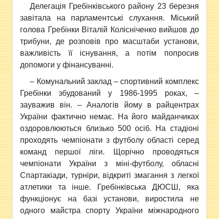
Делегація Гребінківського району 23 березня
завітала на парламентські слухання. Міський
голова Гребінки Віталій Колісніченко вийшов до
трибуни, де розповів про масштаби установи,
важливість її існування, а потім попросив
допомоги у фінансуванні.
– Комунальний заклад – спортивний комплекс
Гребінки збудований у 1986-1995 роках, –
зауважив він. – Аналогів йому в райцентрах
України фактично немає. На його майданчиках
оздоровлюються близько 500 осіб. На стадіоні
проходять чемпіонати з футболу області серед
команд першої ліги. Щорічно проводяться
чемпіонати України з міні-футболу, обласні
Спартакіади, турніри, відкриті змагання з легкої
атлетики та інше. Гребінківська ДЮСШ, яка
функціонує на базі установи, виростила не
одного майстра спорту України міжнародного