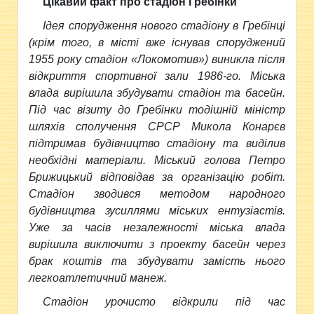
Цікавий факт про стадіон Гребінки
Ідея спорудження нового стадіону в Гребінці
(крім того, в місті вже існував споруджений
1955 року стадіон «Локомотив») виникла після
відкриття спортивної зали 1986-го. Міська
влада вирішила збудувати стадіон та басейн.
Під час візиту до Гребінки тодішній міністр
шляхів сполучення СРСР Микола Конарєв
підтримав будівництво стадіону та виділив
необхідні матеріали. Міський голова Петро
Брижицький відповідав за організацію робіт.
Стадіон зводився методом народного
будівництва зусиллями міських ентузіастів.
Уже за часів незалежності міська влада
вирішила виключити з проекту басейн через
брак коштів та збудувати замість нього
легкоатлетичний манеж.
Стадіон урочисто відкрили під час