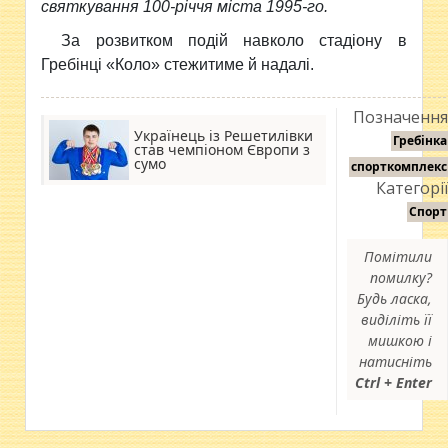
святкування 100-річчя міста 1995-го.
За розвитком подій навколо стадіону в
Гребінці «Коло» стежитиме й надалі.
Позначення
Українець із Решетилівки
Гребінка
став чемпіоном Європи з
сумо
спорткомплекс
Категорії
Спорт
Помітили
помилку?
Будь ласка,
виділіть її
мишкою і
натисніть
Ctrl + Enter