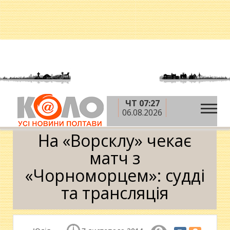
ЧТ 07:27
»
»
»
Головна
Новини
Спорт
На «Ворсклу»
06.08.2026
чекає матч з «Чорноморцем»: судді та трансляція
На «Ворсклу» чекає
матч з
«Чорноморцем»: судді
та трансляція