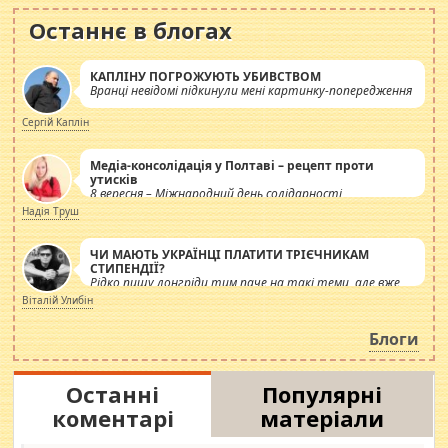
Останнє в блогах
КАПЛІНУ ПОГРОЖУЮТЬ УБИВСТВОМ
Вранці невідомі підкинули мені картинку-попередження
Сергій Каплін
Медіа-консолідація у Полтаві – рецепт проти
утисків
8 вересня – Міжнародний день солідарності
журналістів.
Надія Труш
ЧИ МАЮТЬ УКРАЇНЦІ ПЛАТИТИ ТРІЄЧНИКАМ
СТИПЕНДІЇ?
Рідко пишу лонгріди тим паче на такі теми, але вже
просто дістало! Обурюють сьогоднішні інсенуації
Віталій Улибін
навколо стипендіального питання. Штучно
роздувається ще одна соціальна катастрофа.
Блоги
Останні
Популярні
коментарі
матеріали