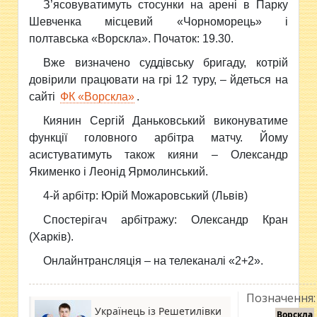
З’ясовуватимуть стосунки на арені в Парку
Шевченка місцевий
«Чорноморець» і
полтавська «Ворскла». Початок: 19.30.
Вже визначено суддівську бригаду, котрій
довірили працювати на грі 12 туру, – йдеться на
сайті
ФК «Ворскла»
.
Киянин Сергій Даньковський виконуватиме
функції головного арбітра матчу. Йому
асистуватимуть також кияни – Олександр
Якименко і Леонід Ярмолинський.
4-й арбітр: Юрій Можаровський (Львів)
Спостерігач арбітражу: Олександр Кран
(Харків).
Онлайнтрансляція – на телеканалі «2+2».
Позначення:
Українець із Решетилівки
Ворскла