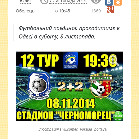
Юлія
7 листопада 2014
Обелець
о 10:45
1369
Футбольний поєдинок проходитиме в
Одесі в суботу, 8 листопада.
Ілюстрація з vk.com/fc_vorskla_poltava