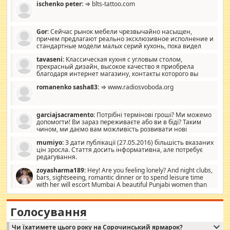
ischenko peter:
⇒ blts-tattoo.com
Gor:
Сейчас рынок мебели чрезвычайно насыщен,
причем предлагают реально эксклюзивное исполнение и
стандартные модели малых серий кухонь, пока видел
отличную кухонную мебель по дизайну, мало походит на
tavaseni:
Классическая кухня с угловым столом,
стандартные формы, в MebelOk, креативненько и что главное -
прекрасный дизайн, высокое качество я приобрела
со вкусом все в порядке, без ненужных наворотов удорожающих
благодаря интернет магазину, контакты которого вы
мебель, а это не последний фактор.
можете просмотреть https://mwood.com.ua.
romanenko sasha83:
⇒ www.radiosvoboda.org
garciajsacramento:
Потрібні термінові гроші? Ми можемо
допомогти! Ви зараз переживаєте або ви в біді? Таким
чином, ми даємо вам можливість розвивати нові
розробки. Як багата людина, я почуваю себе зобов'язаним
mumiyo:
З дати публікації (27.05.2016) більшість вказаних
допомагати людям, які намагаються дати їм шанс. Кожен
цін зросла. Стаття досить інформативна, але потребує
заслуговує на другий шанс, і, оскільки влада не зможе, вони
редагування.
повинні приймати від інших. Для нас нема багато суми, і зрілість
ми визначаємо за взаємною згодою. Ні сюрпризів, ні додаткових
zoyasharma189:
Hey! Are you feeling lonely? And night clubs,
витрат, а тільки узгоджених сум і нічого іншого. Не чекайте і не
bars, sightseeing, romantic dinner or to spend leisure time
коментуйте цей пост. Введіть суму, яку ви хочете подати, і ми
with her will escort Mumbai A beautiful Punjabi women than
зв'яжемося з вами з усіма варіантами. зв'яжіться з нами
sexy escort companion in arms that you guys feel like 5 star luxury
сьогодні на garciajsacramento@gmail.com Вам потрібні термінові
hotel had to spend the night in their search for loved solitaire free
гроші? Ми можемо допомогти!
maintenance stops in Mumbai. Here we offer fair and very attractive
Голосування
woman "Love Solitaire" beautiful figure and shapely body shapes.
Independent escort in Mumbai, truthful, friendly and cheerful girl.
Чи їхатимете цього року на Сорочинський ярмарок?
WhatsApp via an easily can see the latest pictures of her body and the