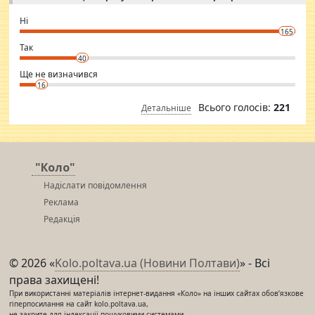
godly. Variety is the spice of life, he believes, so always travel and
want to meet new people. Sakshi Mirchandani health and figure
Ні
conscious in order to keep yourself fit and regularly go to the health
165
club.
⇒ sakshimirchandani.com
Так
40
Ще не визначився
16
Всього голосів:
221
Детальніше
"Коло"
Надіслати повідомлення
Реклама
Редакція
© 2026 «
Kolo.poltava.ua (Новини Полтави)
» - Всі
права захищені!
При використанні матеріалів інтернет-видання «Коло» на інших сайтах обов’язкове
гіперпосилання на сайт kolo.poltava.ua,
не закрите для індексації пошуковими системами.