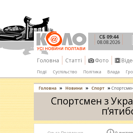
СБ 09:44
08.08.2026
Головна
Статті
Фото
Віде
Події
Суспільство
Політика
Влада
Гро
»
»
»
Головна
Новини
Спорт
Спортсмен
Спортсмен з Укр
п’ятиб
Ольга Правденко
9 листоп