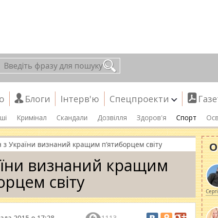
о
Блоги
Інтерв'ю
Спецпроекти
Газе
ші
Кримінал
Скандали
Дозвілля
Здоров'я
Спорт
Осв
О
 з України визнаний кращим п’ятиборцем світу
аїни визнаний кращим
орцем світу
Серг
ада 2015 о 17:28
1113