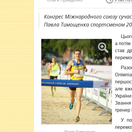
Конгрес Міжнародного союзу сучас
Павла Тимощенка спортсменом 201
Цьог
а потім
став др
перемог
Разо
Олімпі
першос
але вж
Україн
Звання
тренер 
У по
перемо