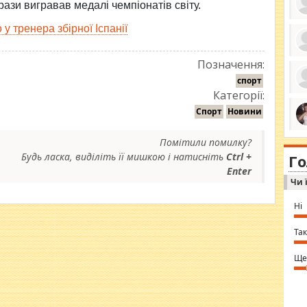
рази вигравав медалі чемпіонатів світу.
у тренера збірної Іспанії
ро
Позначення:
се
да
спорт
ос
Категорії:
ін
за
Спорт
Новини
тіл
ком
bea
ми
Помітили помилку?
tha
на
nig
Будь ласка, виділіть її мишкою і натисніть
Ctrl +
Г
по
in 
Enter
Sol
Чи 
Ind
gir
bod
Ні
alw
Mir
you
Так
⇒ 
Ще