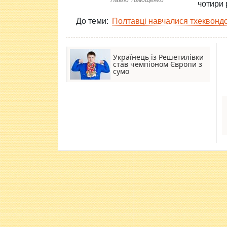
Павло Тимощенко
чотири 
До теми:
Полтавці навчалися тхеквондо 
Українець із Решетилівки
став чемпіоном Європи з
сумо