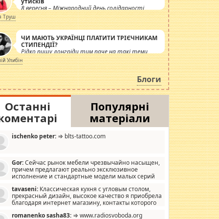
утисків
8 вересня – Міжнародний день солідарності
журналістів.
я Труш
ЧИ МАЮТЬ УКРАЇНЦІ ПЛАТИТИ ТРІЄЧНИКАМ
СТИПЕНДІЇ?
Рідко пишу лонгріди тим паче на такі теми,
але вже просто дістало! Обурюють сьогоднішні
лій Улибін
інсенуації навколо стипендіального питання.
Штучно роздувається ще одна соціальна
Блоги
катастрофа.
Останні
Популярні
коментарі
матеріали
ischenko peter:
⇒ blts-tattoo.com
Gor:
Сейчас рынок мебели чрезвычайно насыщен,
причем предлагают реально эксклюзивное
исполнение и стандартные модели малых серий
хонь, пока видел отличную кухонную мебель по
tavaseni:
Классическая кухня с угловым столом,
зайну, мало походит на стандартные формы, в MebelOk,
прекрасный дизайн, высокое качество я приобрела
еативненько и что главное - со вкусом все в порядке,
благодаря интернет магазину, контакты которого
з ненужных наворотов удорожающих мебель, а это не
 можете просмотреть https://mwood.com.ua.
следний фактор.
romanenko sasha83:
⇒ www.radiosvoboda.org