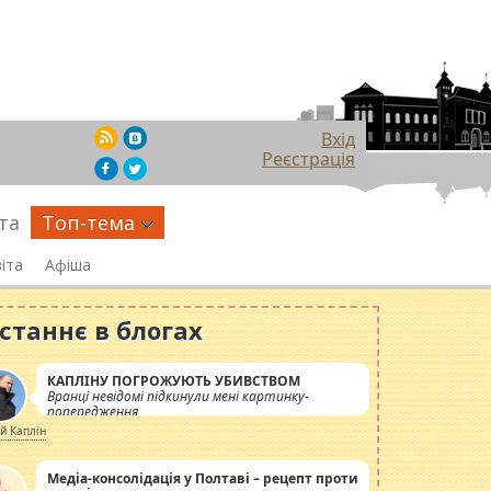
Вхід
Реєстрація
та
Топ-тема
іта
Афіша
станнє в блогах
КАПЛІНУ ПОГРОЖУЮТЬ УБИВСТВОМ
Вранці невідомі підкинули мені картинку-
попередження
ій Каплін
Медіа-консолідація у Полтаві – рецепт проти