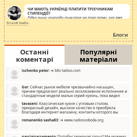
ЧИ МАЮТЬ УКРАЇНЦІ ПЛАТИТИ ТРІЄЧНИКАМ
СТИПЕНДІЇ?
Рідко пишу лонгріди тим паче на такі теми, але вже
просто дістало! Обурюють сьогоднішні інсенуації
Віталій Улибін
навколо стипендіального питання. Штучно
роздувається ще одна соціальна катастрофа.
Блоги
Останні
Популярні
коментарі
матеріали
ischenko peter:
⇒ blts-tattoo.com
Gor:
Сейчас рынок мебели чрезвычайно насыщен,
причем предлагают реально эксклюзивное исполнение и
стандартные модели малых серий кухонь, пока видел
отличную кухонную мебель по дизайну, мало походит на
tavaseni:
Классическая кухня с угловым столом,
стандартные формы, в MebelOk, креативненько и что главное -
прекрасный дизайн, высокое качество я приобрела
со вкусом все в порядке, без ненужных наворотов удорожающих
благодаря интернет магазину, контакты которого вы
мебель, а это не последний фактор.
можете просмотреть https://mwood.com.ua.
romanenko sasha83:
⇒ www.radiosvoboda.org
garciajsacramento:
Потрібні термінові гроші? Ми можемо