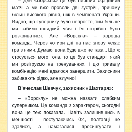
– Для «Ворскли» це був перший офіційний
матч, а ми вже провели дві зустрічі, причому
більш високого рівня, ніж в чемпіонаті України.
Видно, що супернику було непросто, тим більше
ми забили швидкий м'яч і їм потрібно було
розкриватися. Але «Ворскла» – хороша
команда. Через чотири дні на нас знову чекає
гра з ними. Думаю, вона буде вже не така... Що ж
стосується мого гола, то це був стандарт, який
ми розігруємо на тренуваннях, і цю тривалу
комбінацію мені вдалося завершити. Захисники
забивають рідко, але влучно!
В'ячеслав Шевчук, захисник «Шахтаря»:
– «Ворсклу» не можна назвати слабким
суперником. Це команда з характером, сьогодні
вона це теж показала. Навіть залишившись в
меншості і поступаючись 0:4, полтавці не
здалися, а намагалися пресингувати і