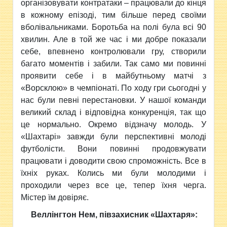
організовувати контратаки – працювали до кінця
в кожному епізоді, тим більше перед своїми
вболівальниками. Боротьба на полі була всі 90
хвилин. Але в той же час і ми добре показали
себе, впевнено контролювали гру, створили
багато моментів і забили. Так само ми повинні
проявити себе і в майбутньому матчі з
«Ворсклою» в чемпіонаті. По ходу гри сьогодні у
нас були певні перестановки. У нашої команди
великий склад і відповідна конкуренція, так що
це нормально. Окремо відзначу молодь. У
«Шахтарі» завжди були перспективні молоді
футболісти. Вони повинні продовжувати
працювати і доводити свою спроможність. Все в
їхніх руках. Колись ми були молодими і
проходили через все це, тепер їхня черга.
Містер їм довіряє.
Веллінгтон Нем, півзахисник «Шахтаря»: