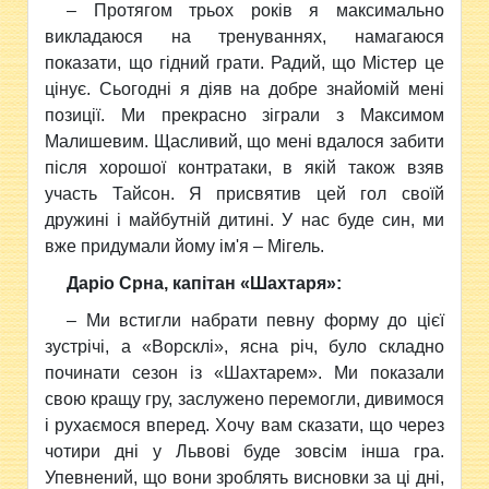
– Протягом трьох років я максимально
викладаюся на тренуваннях, намагаюся
показати, що гідний грати. Радий, що Містер це
цінує. Сьогодні я діяв на добре знайомій мені
позиції. Ми прекрасно зіграли з Максимом
Малишевим. Щасливий, що мені вдалося забити
після хорошої контратаки, в якій також взяв
участь Тайсон. Я присвятив цей гол своїй
дружині і майбутній дитині. У нас буде син, ми
вже придумали йому ім'я – Мігель.
Даріо Срна, капітан «Шахтаря»:
–
Ми встигли набрати певну форму до цієї
зустрічі, а «Ворсклі», ясна річ, було складно
починати сезон із «Шахтарем». Ми показали
свою кращу гру, заслужено перемогли, дивимося
і рухаємося вперед. Хочу вам сказати, що через
чотири дні у Львові буде зовсім інша гра.
Упевнений, що вони зроблять висновки за ці дні,