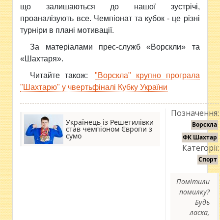
що залишаються до нашої зустрічі,
проаналізують все. Чемпіонат та кубок - це різні
турніри в плані мотивації.
За матеріалами прес-служб «Ворскли» та
«Шахтаря».
Читайте також:
"Ворскла" крупно програла
"Шахтарю" у чвертьфіналі Кубку України
Позначення:
Українець із Решетилівки
Ворскла
став чемпіоном Європи з
сумо
ФК Шахтар
Категорії:
Спорт
Помітили
помилку?
Будь
ласка,