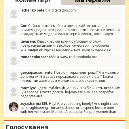
ischenko peter:
⇒ blts-tattoo.com
Gor:
Сейчас рынок мебели чрезвычайно насыщен,
причем предлагают реально эксклюзивное исполнение и
стандартные модели малых серий кухонь, пока видел
отличную кухонную мебель по дизайну, мало походит на
tavaseni:
Классическая кухня с угловым столом,
стандартные формы, в MebelOk, креативненько и что главное -
прекрасный дизайн, высокое качество я приобрела
со вкусом все в порядке, без ненужных наворотов удорожающих
благодаря интернет магазину, контакты которого вы
мебель, а это не последний фактор.
можете просмотреть https://mwood.com.ua.
romanenko sasha83:
⇒ www.radiosvoboda.org
garciajsacramento:
Потрібні термінові гроші? Ми можемо
допомогти! Ви зараз переживаєте або ви в біді? Таким
чином, ми даємо вам можливість розвивати нові
розробки. Як багата людина, я почуваю себе зобов'язаним
mumiyo:
З дати публікації (27.05.2016) більшість вказаних
допомагати людям, які намагаються дати їм шанс. Кожен
цін зросла. Стаття досить інформативна, але потребує
заслуговує на другий шанс, і, оскільки влада не зможе, вони
редагування.
повинні приймати від інших. Для нас нема багато суми, і зрілість
ми визначаємо за взаємною згодою. Ні сюрпризів, ні додаткових
zoyasharma189:
Hey! Are you feeling lonely? And night clubs,
витрат, а тільки узгоджених сум і нічого іншого. Не чекайте і не
bars, sightseeing, romantic dinner or to spend leisure time
коментуйте цей пост. Введіть суму, яку ви хочете подати, і ми
with her will escort Mumbai A beautiful Punjabi women than
зв'яжемося з вами з усіма варіантами. зв'яжіться з нами
sexy escort companion in arms that you guys feel like 5 star luxury
сьогодні на garciajsacramento@gmail.com Вам потрібні термінові
hotel had to spend the night in their search for loved solitaire free
гроші? Ми можемо допомогти!
maintenance stops in Mumbai. Here we offer fair and very attractive
Голосування
woman "Love Solitaire" beautiful figure and shapely body shapes.