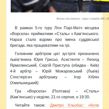
Фото та текст - прес-служба ФК «
В рамках 5-го туру Ліги Парі-Матч місцева
«Ворскла» прийматиме «Сталь» з Кам’янського.
Наразі стало відомо про імена суддівської
бригади, яка працюватиме на грі.
Головним арбітром цієї зустрічі призначено
львів’янина Юрія Грисьо. Асистенти – Леонід
Ярмолинський, Сергій Приступа (обидва - Київ)
4-й арбітр – Юрій Можаровський (Львів)
Спостерігач арбітражу – Ігор Хіблін
(Хмельницький)
Гра «Ворскла» (Полтава) – «Сталь»
(Кам’янське) у неділю, 21-го серпня, о 19:30.
Читайте також:
Дмитро Хльобас: «Коли