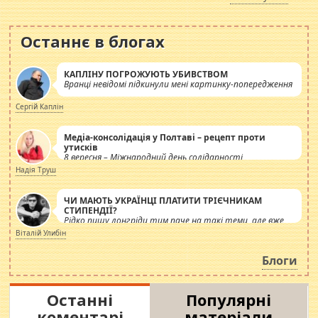
Останнє в блогах
КАПЛІНУ ПОГРОЖУЮТЬ УБИВСТВОМ
Вранці невідомі підкинули мені картинку-попередження
Сергій Каплін
Медіа-консолідація у Полтаві – рецепт проти
утисків
8 вересня – Міжнародний день солідарності
журналістів.
Надія Труш
ЧИ МАЮТЬ УКРАЇНЦІ ПЛАТИТИ ТРІЄЧНИКАМ
СТИПЕНДІЇ?
Рідко пишу лонгріди тим паче на такі теми, але вже
просто дістало! Обурюють сьогоднішні інсенуації
Віталій Улибін
навколо стипендіального питання. Штучно
роздувається ще одна соціальна катастрофа.
Блоги
Останні
Популярні
коментарі
матеріали