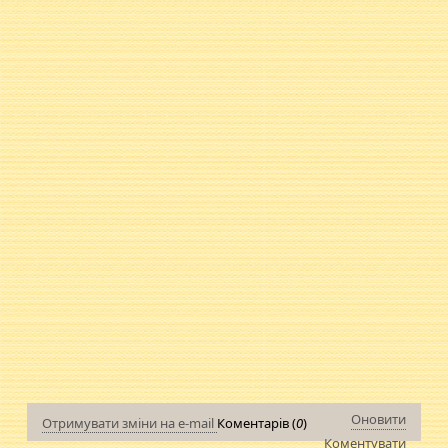
Оновити
Отримувати зміни на e-mail
Коментарів (
0
)
Коментувати