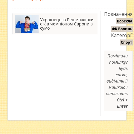
Позначення:
Українець із Решетилівки
Ворскла
став чемпіоном Європи з
сумо
ФК Волинь
Категорії:
Спорт
Помітили
помилку?
Будь
ласка,
виділіть її
мишкою і
натисніть
Ctrl +
Enter