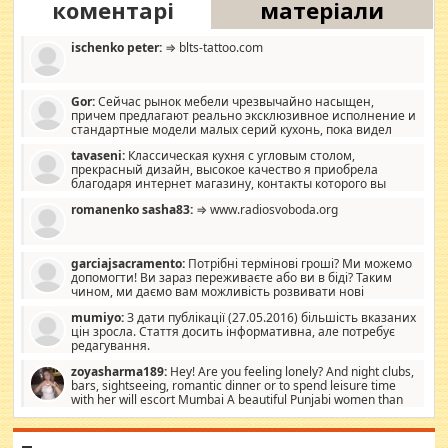
коментарі
матеріали
ischenko peter:
⇒ blts-tattoo.com
Gor:
Сейчас рынок мебели чрезвычайно насыщен,
причем предлагают реально эксклюзивное исполнение и
стандартные модели малых серий кухонь, пока видел
отличную кухонную мебель по дизайну, мало походит на
tavaseni:
Классическая кухня с угловым столом,
стандартные формы, в MebelOk, креативненько и что главное -
прекрасный дизайн, высокое качество я приобрела
со вкусом все в порядке, без ненужных наворотов удорожающих
благодаря интернет магазину, контакты которого вы
мебель, а это не последний фактор.
можете просмотреть https://mwood.com.ua.
romanenko sasha83:
⇒ www.radiosvoboda.org
garciajsacramento:
Потрібні термінові гроші? Ми можемо
допомогти! Ви зараз переживаєте або ви в біді? Таким
чином, ми даємо вам можливість розвивати нові
розробки. Як багата людина, я почуваю себе зобов'язаним
mumiyo:
З дати публікації (27.05.2016) більшість вказаних
допомагати людям, які намагаються дати їм шанс. Кожен
цін зросла. Стаття досить інформативна, але потребує
заслуговує на другий шанс, і, оскільки влада не зможе, вони
редагування.
повинні приймати від інших. Для нас нема багато суми, і зрілість
ми визначаємо за взаємною згодою. Ні сюрпризів, ні додаткових
zoyasharma189:
Hey! Are you feeling lonely? And night clubs,
витрат, а тільки узгоджених сум і нічого іншого. Не чекайте і не
bars, sightseeing, romantic dinner or to spend leisure time
коментуйте цей пост. Введіть суму, яку ви хочете подати, і ми
with her will escort Mumbai A beautiful Punjabi women than
зв'яжемося з вами з усіма варіантами. зв'яжіться з нами
sexy escort companion in arms that you guys feel like 5 star luxury
сьогодні на garciajsacramento@gmail.com Вам потрібні термінові
hotel had to spend the night in their search for loved solitaire free
гроші? Ми можемо допомогти!
maintenance stops in Mumbai. Here we offer fair and very attractive