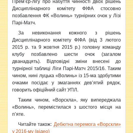
Прем’єр-лігу про набуття чинності двох рішень
Дисциплінарного комітету ФІФА стосовно
позбавлення ФК «Волинь» турнірних очок у Лізі
Парі-Матч.
За невиконання кожного з рішень
Дисциплінарного комітету ФІФА (від 3 лютого
2015 р. та 9 жовтня 2015 р.) головну команду
клубу позбавлено шести очок (загалом
дванадцять). Відповідні зміни внесені до
турнірної таблиці Ліги Парі-Матч 2015/16. Таким
чином, нині луцька «Волинь» із 15-ма здобутими
очками посідає у змаганнях дев’ятий рядок,
говорить офіційний сайт УПЛ.
Таким чином, «Ворскла», яку випереджала
«Волинь», перемістилася з шостого місця на
п’яте.
Читайте також:
Дебютна перемога «Ворскли»
у 2016-му (відео)