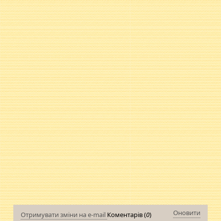
Оновити
Отримувати зміни на e-mail
Коментарів (
0
)