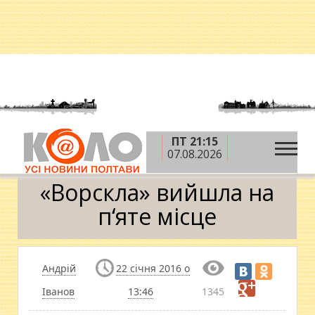
ПТ 21:15
»
»
»
Головна
Новини
Спорт
«Ворскла»
07.08.2026
вийшла на п‘яте місце
«Ворскла» вийшла на
п‘яте місце
Андрій
22 січня 2016 о
Іванов
13:46
1345