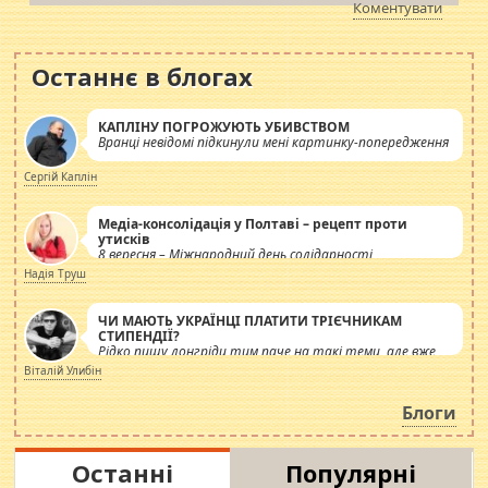
Коментувати
Останнє в блогах
КАПЛІНУ ПОГРОЖУЮТЬ УБИВСТВОМ
Вранці невідомі підкинули мені картинку-попередження
Сергій Каплін
Медіа-консолідація у Полтаві – рецепт проти
утисків
8 вересня – Міжнародний день солідарності
журналістів.
Надія Труш
ЧИ МАЮТЬ УКРАЇНЦІ ПЛАТИТИ ТРІЄЧНИКАМ
СТИПЕНДІЇ?
Рідко пишу лонгріди тим паче на такі теми, але вже
просто дістало! Обурюють сьогоднішні інсенуації
Віталій Улибін
навколо стипендіального питання. Штучно
роздувається ще одна соціальна катастрофа.
Блоги
Останні
Популярні