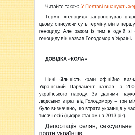
Читайте також:
У Полтаві вшанують же
Термін «геноцид» запропонував від
цьому, описуючи суть терміну, він в першу
геноциду. Але разом із тим в одній зі
геноциду він назвав Голодомор в Україні.
ДОВІДКА «КОЛА»
Нині більшість країн офіційно виз
Український Парламент назвав, а 20
українського народу. За даними науков
людських втрат від Голодомору – три мі
було визначено, що втрати українців у ча
тисячі осіб (цифри станом на 2013 рік).
Депортація селян, сексуальне
проти українців