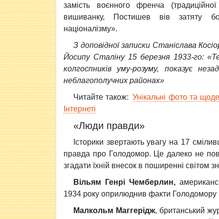
замість воєнного френча (традиційної
вишиванку, Постишев вів затяту бо
націоналізму».
З доповідної записки Станіслава Косіо
Йосипу Сталіну 15 березня 1933-го: «Т
колгоспників уму-розуму, показує неза
неблагополучних районах»
Читайте також:
Унікальні фото та щод
Інтернеті
«Люди правди»
Історики звертають увагу на 17 смілив
правда про Голодомор. Це далеко не пов
згадати їхній внесок в поширенні світом з
Вільям Генрі Чемберлин,
американсь
1934 року оприлюднив факти Голодомору в 
Малкольм Маггерідж
, британський жу