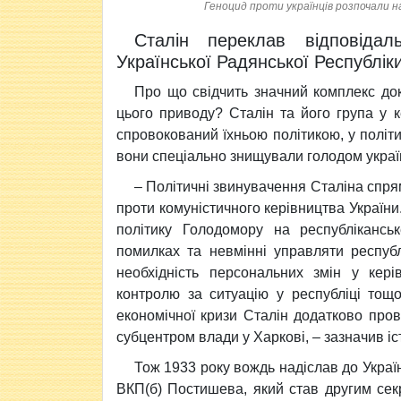
Геноцид проти українців розпочали нап
Сталін переклав відповідал
Української Радянської Республік
Про що свідчить значний комплекс доку
цього приводу? Сталін та його група у
спровокований їхньою політикою, у політичн
вони спеціально знищували голодом україн
– Політичні звинувачення Сталіна спря
проти комуністичного керівництва України
політику Голодомору на республіканськ
помилках та невмінні управляти республ
необхідність персональних змін у кері
контролю за ситуацію у республіці тощ
економічної кризи Сталін додатково пров
субцентром влади у Харкові, – зазначив іс
Тож 1933 року вождь надіслав до Укра
ВКП(б) Постишева, який став другим сек