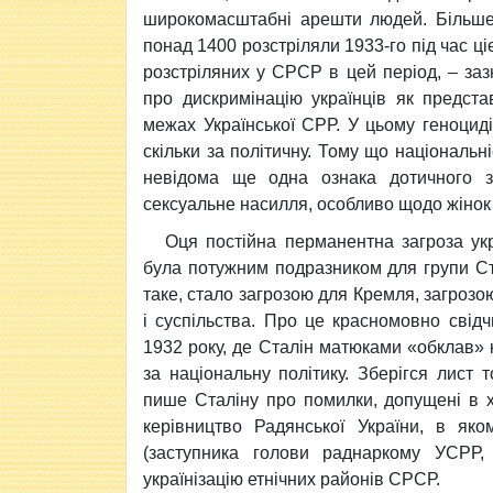
широкомасштабні арешти людей. Більше 
понад 1400 розстріляли 1933-го під час ціє
розстріляних у СРСР в цей період, – за
про дискримінацію українців як представ
межах Української СРР. У цьому геноциді 
скільки за політичну. Тому що національн
невідома ще одна ознака дотичного з
сексуальне насилля, особливо щодо жінок і
Оця постійна перманентна загроза укр
була потужним подразником для групи Ста
таке, стало загрозою для Кремля, загрозою
і суспільства. Про це красномовно свідч
1932 року, де Сталін матюками «обклав» к
за національну політику. Зберігся лист 
пише Сталіну про помилки, допущені в хл
керівництво Радянської України, в як
(заступника голови раднаркому УСРР
українізацію етнічних районів СРСР.