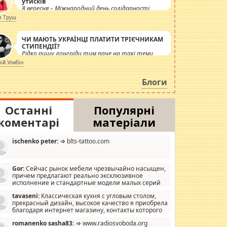
утисків
8 вересня – Міжнародний день солідарності
журналістів.
я Труш
ЧИ МАЮТЬ УКРАЇНЦІ ПЛАТИТИ ТРІЄЧНИКАМ
СТИПЕНДІЇ?
Рідко пишу лонгріди тим паче на такі теми,
але вже просто дістало! Обурюють сьогоднішні
лій Улибін
інсенуації навколо стипендіального питання.
Штучно роздувається ще одна соціальна
Блоги
катастрофа.
Останні
Популярні
коментарі
матеріали
ischenko peter:
⇒ blts-tattoo.com
Gor:
Сейчас рынок мебели чрезвычайно насыщен,
причем предлагают реально эксклюзивное
исполнение и стандартные модели малых серий
хонь, пока видел отличную кухонную мебель по
tavaseni:
Классическая кухня с угловым столом,
зайну, мало походит на стандартные формы, в MebelOk,
прекрасный дизайн, высокое качество я приобрела
еативненько и что главное - со вкусом все в порядке,
благодаря интернет магазину, контакты которого
з ненужных наворотов удорожающих мебель, а это не
 можете просмотреть https://mwood.com.ua.
следний фактор.
romanenko sasha83:
⇒ www.radiosvoboda.org