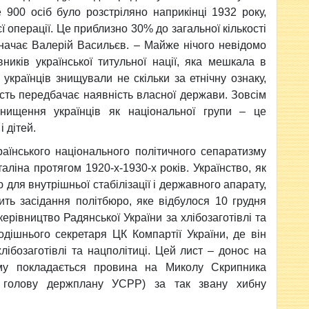
900 осіб було розстріляно наприкінці 1932 року,
ї операції. Це приблизно 30% до загальної кількості
значає Валерій Васильєв. – Майже нічого невідомо
ників української титульної нації, яка мешкала в
українців знищували не скільки за етнічну ознаку,
ість передбачає наявність власної держави. Зовсім
нищення українців як національної групи – це
 дітей.
аїнського національного політичного сепаратизму
ліна протягом 1920-х-1930-х років. Українство, як
 для внутрішньої стабілізації і державного апарату,
ить засідання політбюро, яке відбулося 10 грудня
ерівництво Радянської України за хлібозаготівлі та
тодішнього секретаря ЦК Компартії України, де він
ібозаготівлі та нацполітиці. Цей лист – донос на
ому покладається провина на Миколу Скрипника
, голову держплану УСРР) за так звану хибну