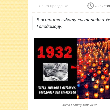
Ольга Правденко
28 листо
В останню суботу листопада в У
Голодомору.
Фото з сайту svatovo.ws