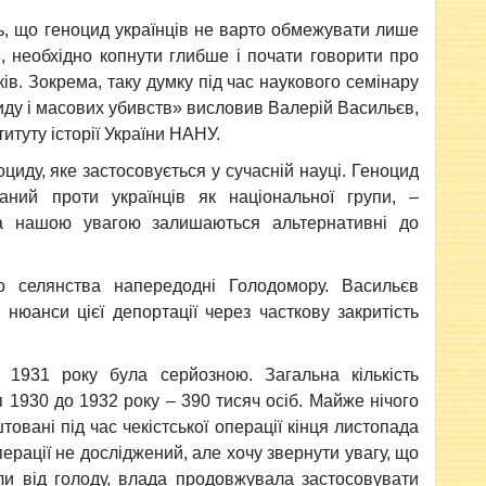
ь, що геноцид українців не варто обмежувати лише
, необхідно копнути глибше і почати говорити про
ів. Зокрема, таку думку під час наукового семінару
иду і масових убивств» висловив Валерій Васильєв,
титуту історії України НАНУ.
циду, яке застосовується у сучасній науці. Геноцид
аний проти українців як національної групи, –
а нашою увагою залишаються альтернативні до
го селянства напередодні Голодомору. Васильєв
нюанси цієї депортації через часткову закритість
а 1931 року була серйозною. Загальна кількість
я 1930 до 1932 року – 390 тисяч осіб. Майже нічого
овані під час чекістської операції кінця листопада
перації не досліджений, але хочу звернути увагу, що
ли від голоду, влада продовжувала застосовувати