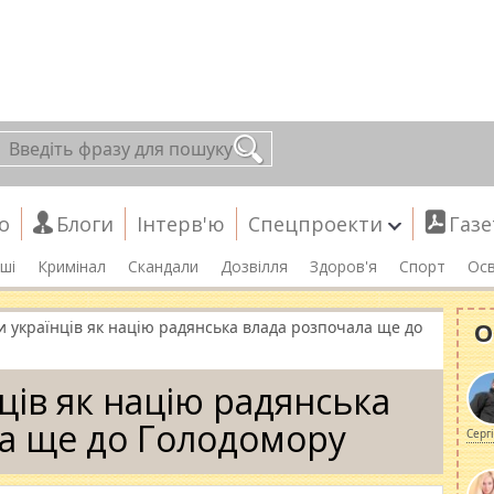
о
Блоги
Інтерв'ю
Спецпроекти
Газе
ші
Кримінал
Скандали
Дозвілля
Здоров'я
Спорт
Осв
О
 українців як націю радянська влада розпочала ще до
ців як націю радянська
а ще до Голодомору
Серг