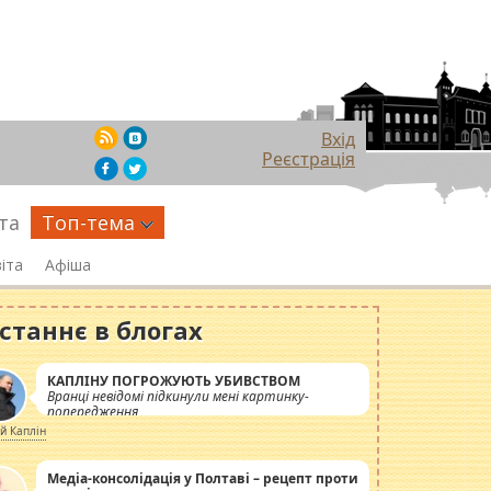
Вхід
Реєстрація
та
Топ-тема
іта
Афіша
станнє в блогах
КАПЛІНУ ПОГРОЖУЮТЬ УБИВСТВОМ
Вранці невідомі підкинули мені картинку-
попередження
ій Каплін
Медіа-консолідація у Полтаві – рецепт проти