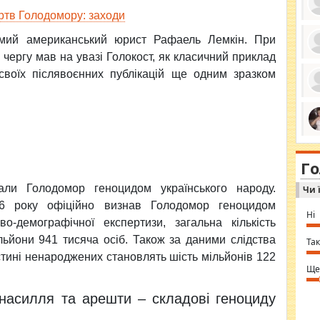
ртв Голодомору: заходи
омий американський юрист Рафаель Лемкін. При
 чергу мав на увазі Голокост, як класичний приклад
ро
се
 своїх післявоєнних публікацій ще одним зразком
да
ос
ін
за
тіл
ком
bea
ми
tha
на
nig
Г
по
in 
Sol
нали Голодомор геноцидом українського народу.
Чи 
Ind
gir
06 року офіційно визнав Голодомор геноцидом
bod
Ні
alw
о-демографічної експертизи, загальна кількість
Mir
льйони 941 тисяча осіб. Також за даними слідства
you
Так
⇒ 
стині ненароджених становлять шість мільйонів 122
Ще
 насилля та арешти – складові геноциду