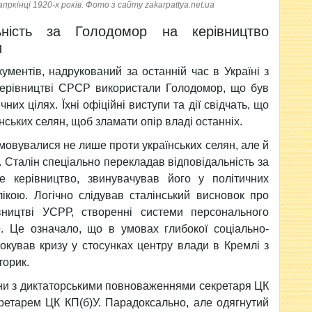
ркінці 1920-х років. Фото з сайту zakarpattya.net.ua
ьність за Голодомор на керівництво
и
ментів, надрукований за останній час в Україні з
 керівництві СРСР використали Голодомор, що був
их цілях. Їхні офіційні виступи та дії свідчать, що
ських селян, щоб зламати опір владі останніх.
мовувалися не лише проти українських селян, але й
. Сталін спеціально перекладав відповідальність за
е керівництво, звинувачував його у політичних
ікою. Логічно слідував сталінський висновок про
вництві УСРР, створенні системи персонального
о. Це означало, що в умовах глибокої соціально-
окував кризу у стосунках центру влади в Кремлі з
торик.
їни з диктаторськими повноваженнями секретаря ЦК
ретарем ЦК КП(б)У. Парадоксально, але одягнутий