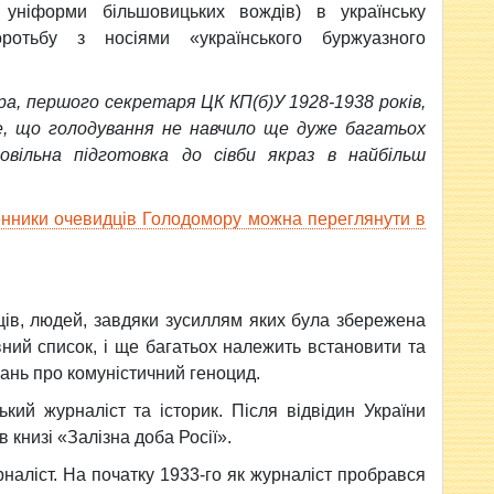
 уніформи більшовицьких вождів) в українську
ротьбу з носіями «українського буржуазного
ра, першого секретаря ЦК КП(б)У 1928-1938 років,
е, що голодування не навчило ще дуже багатьох
довільна підготовка до сівби якраз в найбільш
енники очевидців Голодомору можна переглянути в
ців, людей, завдяки зусиллям яких була збережена
ний список, і ще багатьох належить встановити та
нань про комуністичний геноцид.
кий журналіст та історик. Після відвідин України
книзі «Залізна доба Росії».
рналіст. На початку 1933-го як журналіст пробрався