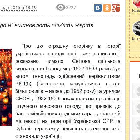
пада 2015 о 13:19
2227
Наді
країні вшановують пам’ять жертв
Віта
Про цю страшну сторінку в історії
українського народу нині вже написано і
розказано чимало. Світова спільнота
визнала, що Голодомор 1932-1933 років був
актом геноциду, здійснений керівництвом
ВКП(б) (Всесоюзна комуністична партія
більшовиків – назва до 1952 року) та урядом
СРСР у 1932-1933 роках шляхом організації
штучного масового голоду, що призвів до
багатомільйонних людських втрат у сільській
ку
місцевості на території Української СРР та
ди
кр
Кубані, переважну більшість населення якої
бе
вы
по
становили українці.