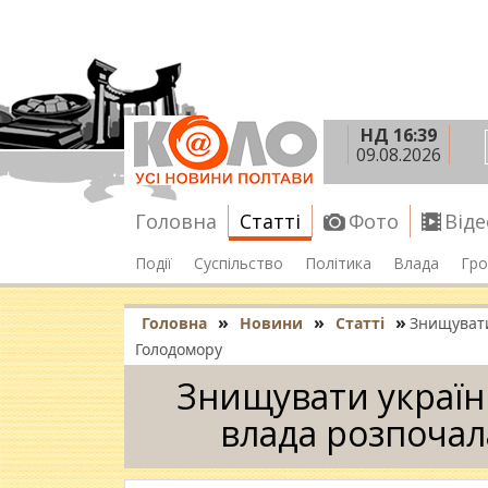
НД 16:39
09.08.2026
Головна
Статті
Фото
Віде
Події
Суспільство
Політика
Влада
Гро
»
»
»
Головна
Новини
Статті
Знищувати
Голодомору
Знищувати україн
влада розпочал