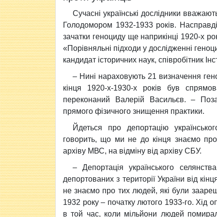
Сучасні українські дослідники вважают
Голодомором 1932-1933 років. Насправді
зачатки геноциду ще наприкінці 1920-х рок
«Порівняльні підходи у дослідженні геноц
кандидат історичних наук, співробітник Інс
– Нині нараховують 21 визначення гено
кінця 1920-х-1930-х років був спрямов
переконаний Валерій Васильєв. – Поз
прямого фізичного знищення практики.
Йдеться про депортацію українсько
говорить, що ми не до кінця знаємо про 
архіву МВС, на відміну від архіву СБУ.
– Депортація українського селянств
депортованих з території України від кінц
не знаємо про тих людей, які були заарешт
1932 року – початку лютого 1933-го. Хід о
в той час, коли мільйони людей помира