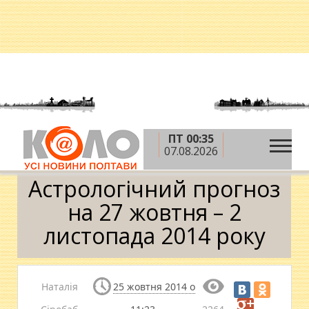
ПТ 00:35
»
»
Головна
Теми
Астрологiчний прогноз на 27
07.08.2026
жовтня – 2 листопада 2014 року
Астрологiчний прогноз
на 27 жовтня – 2
листопада 2014 року
Наталія
25 жовтня 2014 о