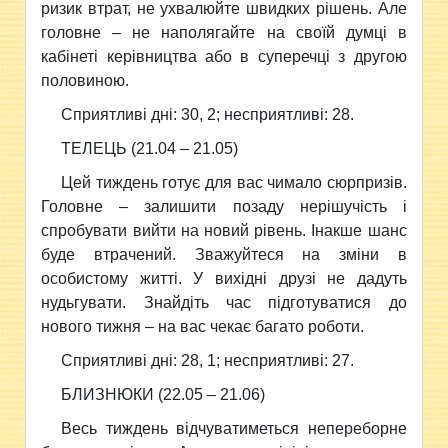
ризик втрат, не ухвалюйте швидких рiшень. Але
головне – не наполягайте на своїй думцi в
кабiнетi керівництва або в суперечцi з другою
половиною.
Сприятливi днi: 30, 2; несприятливi: 28.
ТЕЛЕЦЬ (21.04 – 21.05)
Цей тиждень готує для вас чимало сюрпризiв.
Головне – залишити позаду нерiшучiсть i
спробувати вийти на новий рiвень. Iнакше шанс
буде втрачений. Зважуйтеся на змiни в
особистому життi. У вихiднi друзi не дадуть
нудьгувати. Знайдiть час пiдготуватися до
нового тижня – на вас чекає багато роботи.
Сприятливi днi: 28, 1; несприятливi: 27.
БЛИЗНЮКИ (22.05 – 21.06)
Весь тиждень вiдчуватиметься непереборне