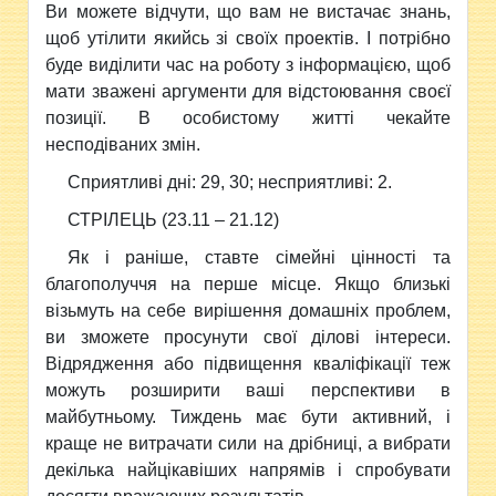
Ви можете вiдчути, що вам не вистачає знань,
щоб утілити якийсь зi своїх проектiв. I потрiбно
буде видiлити час на роботу з iнформацiєю, щоб
мати зваженi аргументи для вiдстоювання своєї
позицiї. В особистому житті чекайте
несподiваних змiн.
Сприятливi днi: 29, 30; несприятливi: 2.
СТРIЛЕЦЬ (23.11 – 21.12)
Як i ранiше, ставте сiмейнi цiнностi та
благополуччя на перше мiсце. Якщо близькi
вiзьмуть на себе вирiшення домашнiх проблем,
ви зможете просунути свої дiловi iнтереси.
Вiдрядження або пiдвищення квалiфiкацiї теж
можуть розширити вашi перспективи в
майбутньому. Тиждень має бути активний, i
краще не витрачати сили на дрiбницi, а вибрати
декiлька найцiкавiших напрямiв i спробувати