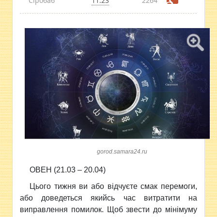
Сіробаб
11:23
2264
gorod.samara24.ru
ОВЕН (21.03 – 20.04)
Цього тижня ви або вiдчуєте смак перемоги,
або доведеться якийсь час витратити на
виправлення помилок. Щоб звести до мiнiмуму