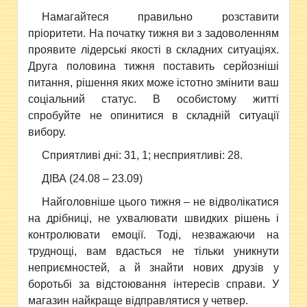
Намагайтеся правильно розставити
пріоритети. На початку тижня ви з задоволенням
проявите лiдерськi якостi в складних ситуацiях.
Друга половина тижня поставить серйознiшi
питання, рiшення яких може iстотно змiнити ваш
соцiальний статус. В особистому життi
спробуйте не опинитися в складній ситуації
вибору.
Сприятливi днi: 31, 1; несприятливi: 28.
ДIВА (24.08 – 23.09)
Найголовнiше цього тижня – не вiдволiкатися
на дрiбницi, не ухвалювати швидких рiшень i
контролювати емоцiї. Тодi, незважаючи на
труднощi, вам вдасться не тiльки уникнути
неприємностей, а й знайти нових друзiв у
боротьбi за вiдстоювання iнтересiв справи. У
магазин найкраще вiдправлятися у четвер.