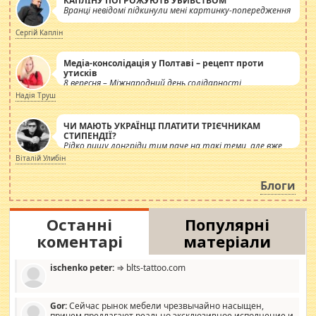
КАПЛІНУ ПОГРОЖУЮТЬ УБИВСТВОМ
Вранці невідомі підкинули мені картинку-попередження
Сергій Каплін
Медіа-консолідація у Полтаві – рецепт проти
утисків
8 вересня – Міжнародний день солідарності
журналістів.
Надія Труш
ЧИ МАЮТЬ УКРАЇНЦІ ПЛАТИТИ ТРІЄЧНИКАМ
СТИПЕНДІЇ?
Рідко пишу лонгріди тим паче на такі теми, але вже
просто дістало! Обурюють сьогоднішні інсенуації
Віталій Улибін
навколо стипендіального питання. Штучно
роздувається ще одна соціальна катастрофа.
Блоги
Останні
Популярні
коментарі
матеріали
ischenko peter:
⇒ blts-tattoo.com
Gor:
Сейчас рынок мебели чрезвычайно насыщен,
причем предлагают реально эксклюзивное исполнение и