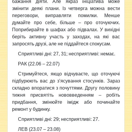
бажання дiяти. Але якраз iнiцiатива може
змінити деякi плани. Із четверга можна вести
переговори, виправляти помилки. Менше
думайте про себе, бiльше – про оточуючих.
Поприбирайте в шафах або пiдвалах. У вихiднi
берiть активну участь у заходах, на якi вас
запросять друзi, але не пiддайтеся спокусам.
Сприятливi днi: 27, 31; несприятливi: немає.
РАК (22.06 – 22.07)
Стримуйтеся, якщо вiдчуваєте, що оточуючi
пiдбурюють вас до з’ясування стосунків. Зараз
складно впоратися з почуттями. Другу половину
тижня присвятiть нововведенням – робiть
придбання, змінюйте iмiдж або починайте
ремонт у будинку.
Сприятливi днi: 29; несприятливi: 27.
ЛЕВ (23.07 – 23.08)