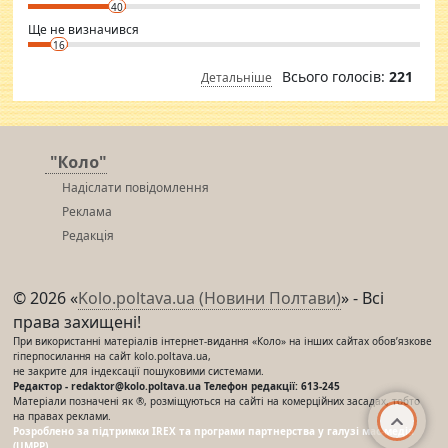
40
Ще не визначився
16
Всього голосів:
221
Детальніше
"Коло"
Надіслати повідомлення
Реклама
Редакція
© 2026 «
Kolo.poltava.ua (Новини Полтави)
» - Всі
права захищені!
При використанні матеріалів інтернет-видання «Коло» на інших сайтах обов’язкове
гіперпосилання на сайт kolo.poltava.ua,
не закрите для індексації пошуковими системами.
Редактор - redaktor@kolo.poltava.ua Телефон редакції: 613-245
Матеріали позначені як ®, розміщуються на сайті на комерційних засадах, тобто
на правах реклами.
Розроблено за підтримки IREX та програми партнерства у галузі мас-медіа
(UMPP)