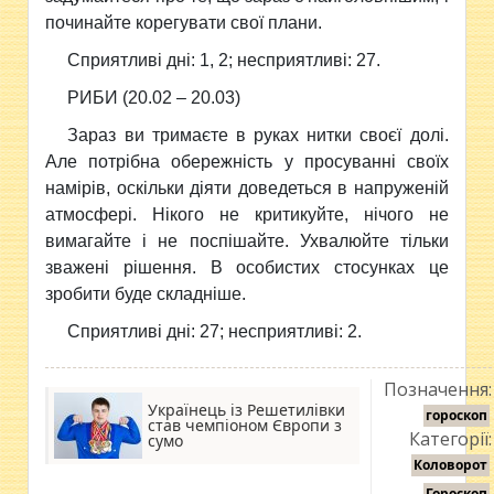
починайте корегувати свої плани.
Сприятливi днi: 1, 2; несприятливi: 27.
РИБИ (20.02 – 20.03)
Зараз ви тримаєте в руках нитки своєї долi.
Але потрiбна обережнiсть у просуваннi своїх
намiрiв, оскiльки дiяти доведеться в напруженiй
атмосферi. Нiкого не критикуйте, нічого не
вимагайте i не поспiшайте. Ухвалюйте тiльки
зваженi рiшення. В особистих стосунках це
зробити буде складнiше.
Сприятливi днi: 27; несприятливi: 2.
Позначення:
Українець із Решетилівки
гороскоп
став чемпіоном Європи з
Категорії:
сумо
Коловорот
Гороскоп