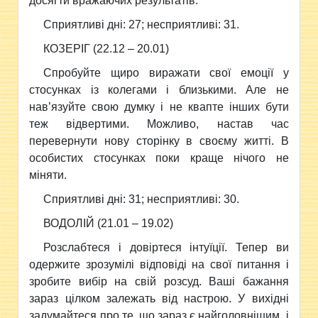
досягти вражаючих результатiв.
Сприятливi днi: 27; несприятливi: 31.
КОЗЕРIГ (22.12 – 20.01)
Спробуйте щиро виражати свої емоцiї у
стосунках із колегами i близькими. Але не
нав’язуйте свою думку i не квапте iнших бути
теж вiдвертими. Можливо, настав час
перевернути нову сторiнку в своєму життi. В
особистих стосунках поки краще нiчого не
мiняти.
Сприятливi днi: 31; несприятливi: 30.
ВОДОЛIЙ (21.01 – 19.02)
Розслабтеся i довiртеся iнтуїцiї. Тепер ви
одержите зрозумілі вiдповiдi на свої питання i
зробите вибiр на свiй розсуд. Вашi бажання
зараз цілком залежать від настрою. У вихiднi
задумайтеся про те, що зараз є найголовнiшим, i