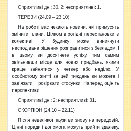
Сприятливi днi: 30, 2; несприятливi: 1.
ТЕРЕЗИ (24.09 – 23.10)
На роботi вас чекають новини, якi примусять
змiнити плани. Цiлком вiрогiдні перестановки в
колективi. У будинку може виникнути
несподiване рiшення розправитися з безладом. I
в цьому ви досягнете успiху, тим самим
звiльнивши мiсце для нових придбань, якими
краще зайнятися у четвер або недiлю. У
особистому життi за цей тиждень ви можете i
зав’язати, i розiрвати стосунки. Наперед оцiнiть
перспективи.
Сприятливi днi: 2; несприятливi: 31.
СКОРПIОН (24.10 – 22.11)
Пiсля невеликої паузи ви знову на передовiй.
Цiннi поради i допомога можуть прийти здалеку.