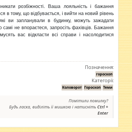
никати розбiжностi. Ваша лояльнiсть i бажання
ся в тому, що вiдбувається, i вийти на новий рiвень
, якi ви запланували в будинку, можуть зажадати
о самi не впораєтеся, запросiть фахiвцiв. Бажання
имусять вас вiдкласти всi справи i насолодитися
Позначення:
гороскоп
Категорії:
Коловорот
Гороскоп
Теми
Помітили помилку?
Будь ласка, виділіть її мишкою і натисніть
Ctrl +
Enter