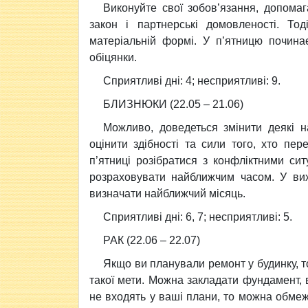
Виконуйте свої зобов’язання, допома
закон i партнерськi домовленостi. Т
матерiальнiй формi. У п’ятницю почина
обiцянки.
Сприятливi днi: 4; несприятливi: 9.
БЛИЗНЮКИ (22.05 – 21.06)
Можливо, доведеться змiнити деякi н
оцiнити здiбностi та сили того, хто пе
п’ятницi розiбратися з конфлiктними си
розраховувати найближчим часом. У вих
визначати найближчий мiсяць.
Сприятливi днi: 6, 7; несприятливi: 5.
РАК (22.06 – 22.07)
Якщо ви планували ремонт у будинку, т
такої мети. Можна закладати фундамент, в
не входять у вашi плани, то можна обм