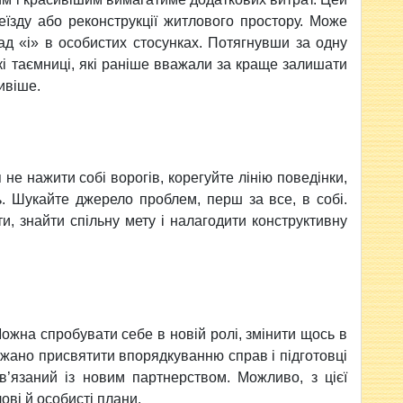
еїзду або реконструкцiї житлового простору. Може
ад «і» в особистих стосунках. Потягнувши за одну
кi таємницi, якi ранiше вважали за краще залишати
ивiше.
не нажити собi ворогiв, корегуйте лiнiю поведiнки,
ь. Шукайте джерело проблем, перш за все, в собi.
и, знайти спільну мету i налагодити конструктивну
 Можна спробувати себе в новiй ролi, змiнити щось в
бажано присвятити впорядкуванню справ i пiдготовцi
в’язаний із новим партнерством. Можливо, з цiєї
овi й особистi плани.