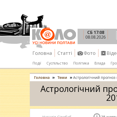
СБ 17:08
08.08.2026
Головна
Статті
Фото
Віде
Події
Суспільство
Політика
Влада
Гро
»
»
Головна
Теми
Астрологiчний прогноз н
Астрологiчний про
20
Наталія Сіробаб
28 жовтн