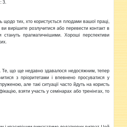
 3.
 щодо тих, хто користується плодами вашої праці,
ь ви вирiшите розлучитися або перевести контакт в
си стануть прагматичнiшими. Хорошi перспективи
ких.
ів. Те, що ще недавно здавалося недосяжним, тепер
читися з прiоритетами i впевнено просуватися у
уженою, але такi ситуацiї часто йдуть на користь
iкацiю, взяти участь у семiнарах або тренiнгах, то
м i красивiшим вимагатиме додаткових витрат. Цей