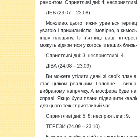
ремонтом. Сприятливi днi: 4; несприятливi:
ЛЕВ (23.07 – 23.08)
Можливо, цього тижня урветься терпець
увагою i прихильнiстю. Імовірно, з кимос
iншу площину. Із п’ятницi ваші iнтере
можуть вiдкритися у когось із ваших близь
Сприятливi днi: 3; несприятливi: 4.
ДIВА (24.08 – 23.09)
Ви можете утiлити деякi зi своїх план
стає цiлком реальним. Головне – визна
вибраному напрямку. Атмосфера буде напр
справi. Якщо були плани пiдвищити квалiф
для цього теж сприятливий час.
Сприятливi днi: 5, 8; несприятливi: 9.
ТЕРЕЗИ (24.09 – 23.10)
Бажання зробити свiй свiт комфортнiши