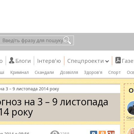
о
Блоги
Інтерв'ю
Спецпроекти
Газе
ші
Кримінал
Скандали
Дозвілля
Здоров'я
Спорт
Осв
О
а 3 – 9 листопада 2014 року
гноз на 3 – 9 листопада
14 року
Серг
я 2014 о 08:56
2258