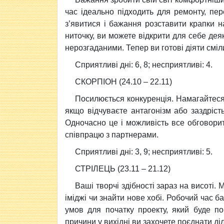
час iдеально пiдходить для ремонту, пер
з’явитися i бажання розставити крапки н
ниточку, ви можете вiдкрити для себе дея
нерозгаданими. Тепер ви готовi дiяти смiл
Сприятливi днi: 6, 8; несприятливi: 4.
СКОРПIОН (24.10 – 22.11)
Посилюється конкуренцiя. Намагайтеся 
якщо вiдчуваєте антагонiзм або заздрiст
Одночасно це i можливiсть все обговорит
спiвпрацю з партнерами.
Сприятливi днi: 3, 9; несприятливi: 5.
СТРIЛЕЦЬ (23.11 – 21.12)
Вашi творчi здiбностi зараз на висотi.
iмiджi чи знайти нове хобі. Робочий час 
умов для початку проекту, який буде по
причини у вихiднi ви захочете поєднати дiл