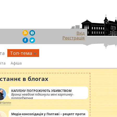
Вхід
Реєстрація
та
Топ-тема
іта
Афіша
станнє в блогах
КАПЛІНУ ПОГРОЖУЮТЬ УБИВСТВОМ
Вранці невідомі підкинули мені картинку-
попередження
ій Каплін
Медіа-консолідація у Полтаві – рецепт проти