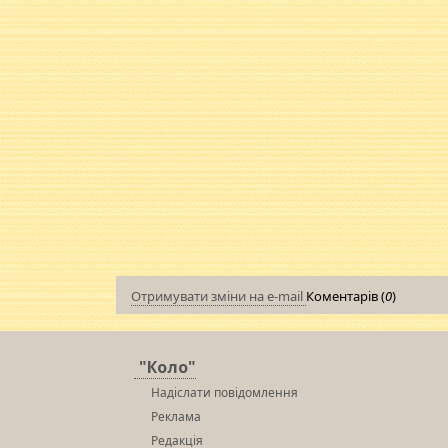
Отримувати зміни на e-mail
Коментарів (
0
)
"Коло"
Надіслати повідомлення
Реклама
Редакція