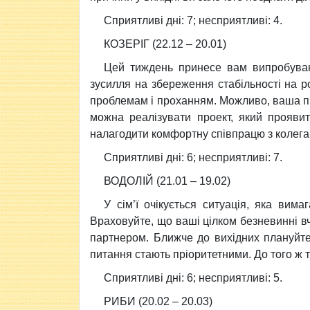
Сприятливi днi: 7; несприятливi: 4.
КОЗЕРIГ (22.12 – 20.01)
Цей тиждень принесе вам випробуванн
зусилля на збереження стабiльності на ро
проблемам i проханням. Можливо, ваша пiдт
можна реалiзувати проект, який проявит
налагодити комфортну спiвпрацю з колега
Сприятливi днi: 6; несприятливi: 7.
ВОДОЛIЙ (21.01 – 19.02)
У сiм’ї очікується ситуацiя, яка вима
Враховуйте, що вашi цiлком безневиннi в
партнером. Ближче до вихiдних плануйт
питання стають прiоритетними. До того ж т
Сприятливi днi: 6; несприятливi: 5.
РИБИ (20.02 – 20.03)