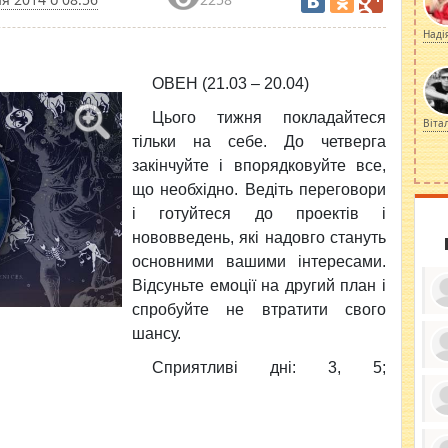
Наді
ОВЕН (21.03 – 20.04)
Цього тижня покладайтеся
Віта
тiльки на себе. До четверга
закiнчуйте i впорядковуйте все,
що необхiдно. Ведiть переговори
i готуйтеся до проектiв i
нововведень, якi надовго стануть
основними вашими інтересами.
Вiдсуньте емоцiї на другий план i
спробуйте не втратити свого
шансу.
Сприятливi днi: 3, 5;
ку
ди
кр
бе
вы
по