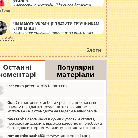
утисків
8 вересня – Міжнародний день солідарності
журналістів.
я Труш
ЧИ МАЮТЬ УКРАЇНЦІ ПЛАТИТИ ТРІЄЧНИКАМ
СТИПЕНДІЇ?
Рідко пишу лонгріди тим паче на такі теми,
але вже просто дістало! Обурюють сьогоднішні
лій Улибін
інсенуації навколо стипендіального питання.
Штучно роздувається ще одна соціальна
Блоги
катастрофа.
Останні
Популярні
коментарі
матеріали
ischenko peter:
⇒ blts-tattoo.com
Gor:
Сейчас рынок мебели чрезвычайно насыщен,
причем предлагают реально эксклюзивное
исполнение и стандартные модели малых серий
хонь, пока видел отличную кухонную мебель по
tavaseni:
Классическая кухня с угловым столом,
зайну, мало походит на стандартные формы, в MebelOk,
прекрасный дизайн, высокое качество я приобрела
еативненько и что главное - со вкусом все в порядке,
благодаря интернет магазину, контакты которого
з ненужных наворотов удорожающих мебель, а это не
 можете просмотреть https://mwood.com.ua.
следний фактор.
romanenko sasha83:
⇒ www.radiosvoboda.org