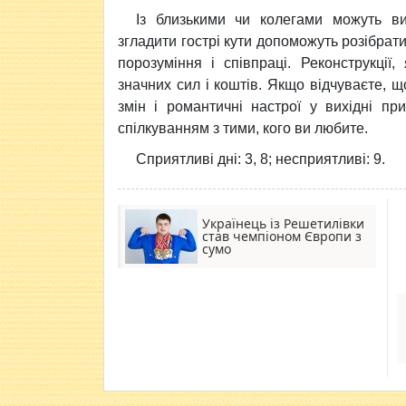
Із близькими чи колегами можуть ви
згладити гострi кути допоможуть розiбрати
порозумiння i спiвпрацi. Реконструкцiї
значних сил i коштiв. Якщо вiдчуваєте, щ
змiн i романтичнi настрої у вихiднi пр
спiлкуванням з тими, кого ви любите.
Сприятливi днi: 3, 8; несприятливi: 9.
Українець із Решетилівки
став чемпіоном Європи з
сумо