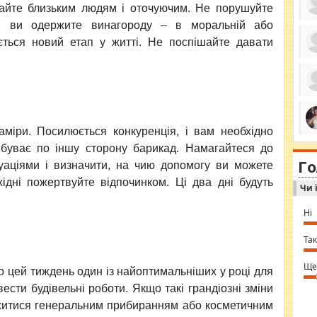
гайте близьким людям i оточуючим. Не порушуйте
одi ви одержите винагороду – в моральнiй або
ється новий етап у житті. Не поспiшайте давати
ро
се
да
ос
ін
за
тіл
амiри. Посилюється конкуренцiя, i вам необхідно
ком
bea
ми
ребуває по iншу сторону барикад. Намагайтеся до
tha
на
nig
Г
по
туацiями i визначити, на чию допомогу ви можете
in 
Sol
iднi пожертвуйте вiдпочинком. Цi два днi будуть
Чи 
Ind
gir
bod
Ні
alw
Mir
you
Так
⇒ 
Ще
о цей тиждень один із найоптимальніших у роцi для
ести будiвельнi роботи. Якщо такi грандiознi змiни
ежитися генеральним прибиранням або косметичним