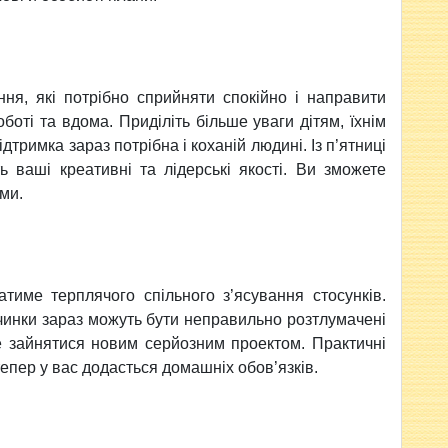
я, якi потрiбно сприйняти спокiйно i направити
ботi та вдома. Придiлiть бiльше уваги дiтям, їхнiм
римка зараз потрiбна i коханiй людинi. Із п’ятницi
ь вашi креативнi та лiдерськi якостi. Ви зможете
ми.
гатиме терплячого спільного з’ясування стосунків.
чинки зараз можуть бути неправильно розтлумаченi
е зайнятися новим серйозним проектом. Практичнi
епер у вас додасться домашнiх обов’язкiв.