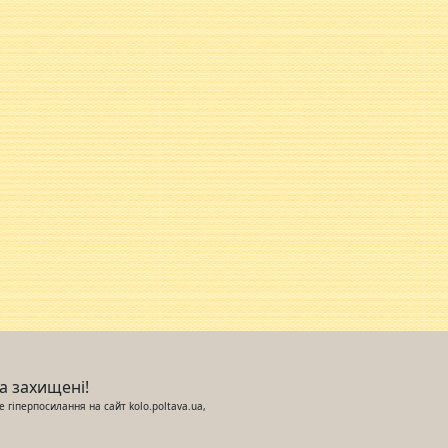
ва захищені!
 гіперпосилання на сайт kolo.poltava.ua,