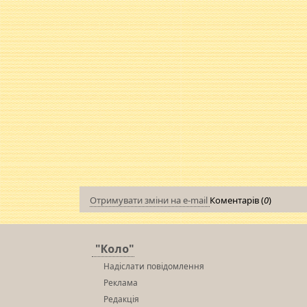
Отримувати зміни на e-mail
Коментарів (
0
)
"Коло"
Надіслати повідомлення
Реклама
Редакція