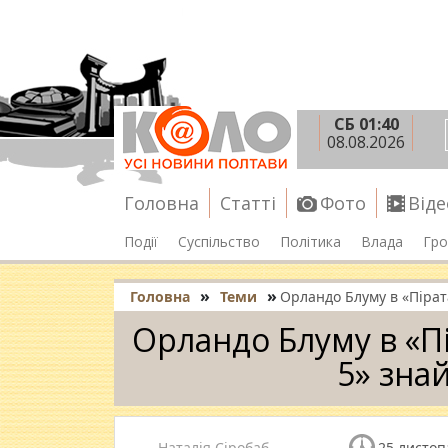
СБ 01:40
08.08.2026
Головна
Статті
Фото
Віде
Події
Суспільство
Політика
Влада
Гро
»
»
Головна
Теми
Орландо Блуму в «Пірат
Орландо Блуму в «П
5» зна
Наталія Сіробаб
25 листоп