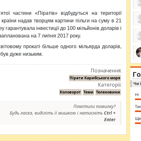
тої частини «Піратів» відбудуться на території
 країни надав творцям картини пільги на суму в 21
ро
ey гарантувала інвестиції до 100 мільйонів доларів і
се
запланована на 7 липня 2017 року.
да
ос
ін
вітовому прокаті більше одного мільярда доларів,
за
 був дуже низьким.
тіл
ком
bea
ми
tha
на
Позначення:
nig
Г
по
in 
Пірати Карибського моря
Sol
Чи 
Категорії:
Ind
gir
Коловорот
Теми
Теленовини
bod
Ні
alw
Mir
Помітили помилку?
you
Так
⇒ 
Будь ласка, виділіть її мишкою і натисніть
Ctrl +
Ще
Enter