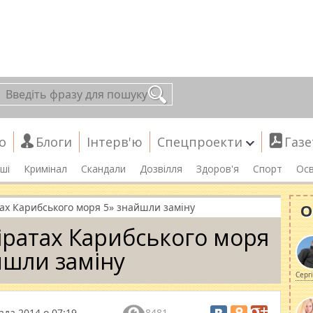
о
Блоги
Інтерв'ю
Спецпроекти
Газе
ші
Кримінал
Скандали
Дозвілля
Здоров'я
Спорт
Осв
О
ах Карибського моря 5» знайшли заміну
іратах Карибського моря
йшли заміну
Серг
ада 2014 о 07:19
8481