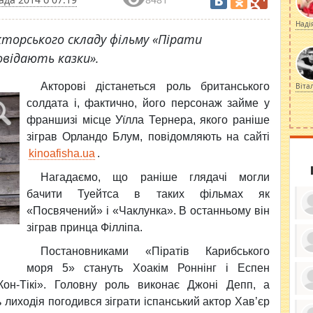
Наді
торського складу фільму «Пірати
овідають казки».
Акторові дістанеться
роль британського
Віта
солдата і, фактично, його персонаж займе у
франшизі місце Уїлла Тернера, якого раніше
зіграв Орландо Блум, повідомляють на сайті
kinoafisha.ua
.
Нагадаємо, що раніше глядачі могли
бачити Туейтса в таких фільмах як
«Посвячений» і «Чаклунка». В останньому він
зіграв принца Філліпа.
Постановниками «Піратів Карибського
ку
моря 5» стануть Хоакім Роннінг і Еспен
ди
кр
Кон-Тікі». Головну роль виконає Джоні Депп, а
бе
вы
по
лиходія погодився зіграти іспанський актор Хав’єр