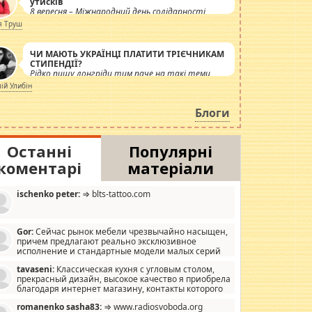
утисків
8 вересня – Міжнародний день солідарності
журналістів.
я Труш
ЧИ МАЮТЬ УКРАЇНЦІ ПЛАТИТИ ТРІЄЧНИКАМ
СТИПЕНДІЇ?
Рідко пишу лонгріди тим паче на такі теми,
але вже просто дістало! Обурюють сьогоднішні
лій Улибін
інсенуації навколо стипендіального питання.
Штучно роздувається ще одна соціальна
Блоги
катастрофа.
Останні
Популярні
коментарі
матеріали
ischenko peter:
⇒ blts-tattoo.com
Gor:
Сейчас рынок мебели чрезвычайно насыщен,
причем предлагают реально эксклюзивное
исполнение и стандартные модели малых серий
хонь, пока видел отличную кухонную мебель по
tavaseni:
Классическая кухня с угловым столом,
зайну, мало походит на стандартные формы, в MebelOk,
прекрасный дизайн, высокое качество я приобрела
еативненько и что главное - со вкусом все в порядке,
благодаря интернет магазину, контакты которого
з ненужных наворотов удорожающих мебель, а это не
 можете просмотреть https://mwood.com.ua.
следний фактор.
romanenko sasha83:
⇒ www.radiosvoboda.org