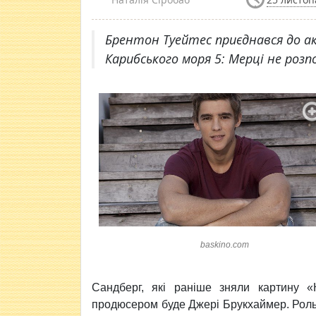
Брентон Туейтес приєднався до ак
Карибського моря 5: Мерці не розп
baskino.com
Сандберг, які раніше зняли картину «
продюсером буде Джері Брукхаймер. Роль 