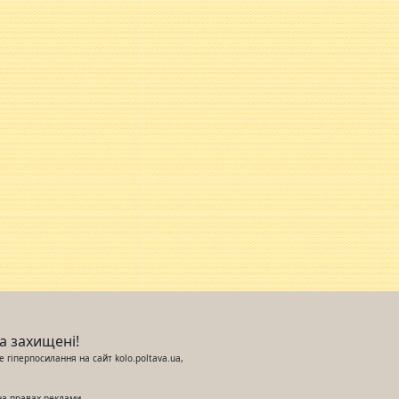
ва захищені!
 гіперпосилання на сайт kolo.poltava.ua,
на правах реклами.