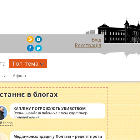
Вхід
Реєстрація
та
Топ-тема
іта
Афіша
станнє в блогах
КАПЛІНУ ПОГРОЖУЮТЬ УБИВСТВОМ
Вранці невідомі підкинули мені картинку-
попередження
ій Каплін
Медіа-консолідація у Полтаві – рецепт проти