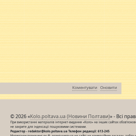
Коментувати
Оновити
© 2026 «
Kolo.poltava.ua (Новини Полтави)
» - Всі пра
При використанні матеріалів інтернет-видання «Коло» на інших сайтах обов’язкове
не закрите для індексації пошуковими системами.
Редактор - redaktor@kolo.poltava.ua Телефон редакції: 613-245
Матеріали позначені як ®, розміщуються на сайті на комерційних засадах, тобто 