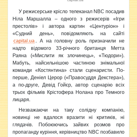
capital.ua
У
режисерське крісло телеканал NBC посадив
Ніла Маршалла – одного з режисерів «Ігри
престолів» і автора картин «Центуріон» і
«Судний день», повідомляють на сайті
capital.ua
.
А на головну роль призначили не
надто відомого 33-річного британця Метта
Раяна («Мислити як злочинець», «Тюдори»).
Мабуть, найсильнішою частиною знімальної
команди «Костянтина» стали сценаристи. По-
перше, Деніел Церор («Правосуддя Декстера»),
а по-друге, Девід Гойєр, автор сценарію всіх
трьох фільмів Крістофера Нолана про Темного
лицаря.
Незважаючи на таку солідну компанію,
новинці не вдалося вразити ні критиків, ні
глядачів. Побоюючись зайвих розмов про
пропаганду куріння, керівництво NBC позбавило