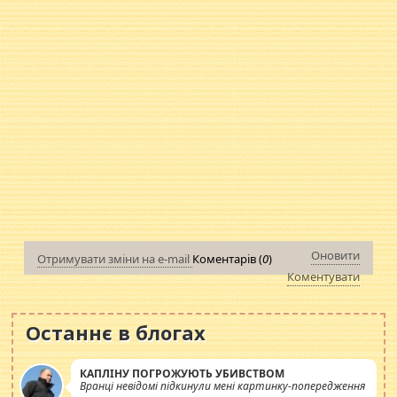
Оновити
Отримувати зміни на e-mail
Коментарів (
0
)
Коментувати
Останнє в блогах
КАПЛІНУ ПОГРОЖУЮТЬ УБИВСТВОМ
Вранці невідомі підкинули мені картинку-попередження