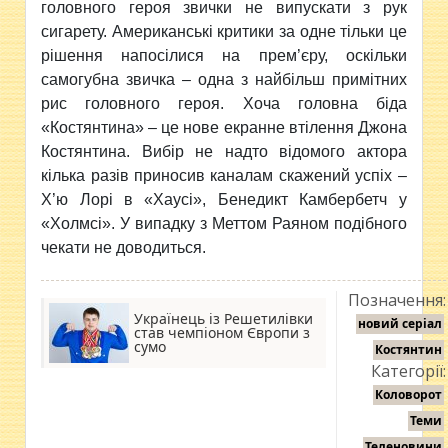
головного героя звички не випускати з рук
сигарету. Американські критики за одне тільки це
рішення напосілися на прем’єру, оскільки
самогубна звичка – одна з найбільш примітних
рис головного героя. Хоча головна біда
«Костянтина» – це нове екранне втілення Джона
Костянтина. Вибір не надто відомого актора
кілька разів приносив каналам скажений успіх –
Х’ю Лорі в «Хаусі», Бенедикт Камбербетч у
«Холмсі». У випадку з Меттом Раяном подібного
чекати не доводиться.
Позначення:
Українець із Решетилівки
новий серіал
став чемпіоном Європи з
сумо
Костянтин
Категорії:
Коловорот
Теми
Теленовини