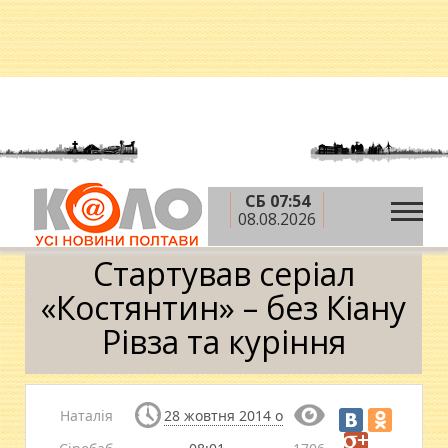
СБ 07:54
»
»
Головна
Теми
Стартував серіал «Костянтин» –
08.08.2026
без Кіану Рівза та куріння
Стартував серіал
«Костянтин» – без Кіану
Рівза та куріння
Наталія
28 жовтня 2014 о