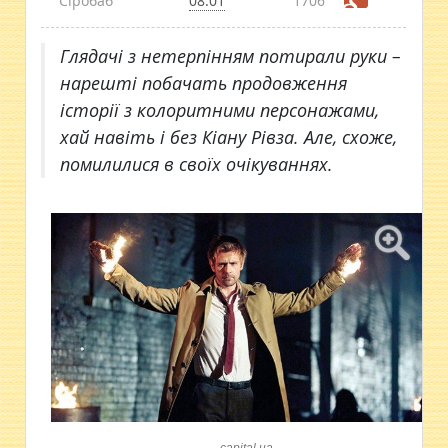
Сіробаб
08:01
1706
Глядачі з нетерпінням потирали руки –
нарешті побачать продовження
історії з колоритними персонажами,
хай навіть і без Кіану Рівза. Але, схоже,
помилилися в своїх очікуваннях.