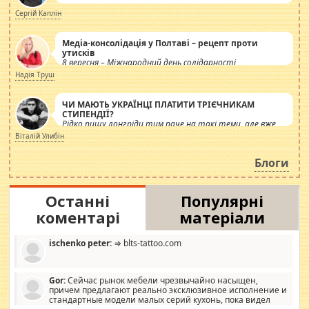
Сергій Каплін
Медіа-консолідація у Полтаві – рецепт проти
утисків
8 вересня – Міжнародний день солідарності
журналістів.
Надія Труш
ЧИ МАЮТЬ УКРАЇНЦІ ПЛАТИТИ ТРІЄЧНИКАМ
СТИПЕНДІЇ?
Рідко пишу лонгріди тим паче на такі теми, але вже
просто дістало! Обурюють сьогоднішні інсенуації
Віталій Улибін
навколо стипендіального питання. Штучно
роздувається ще одна соціальна катастрофа.
Блоги
Останні
Популярні
коментарі
матеріали
ischenko peter:
⇒ blts-tattoo.com
Gor:
Сейчас рынок мебели чрезвычайно насыщен,
причем предлагают реально эксклюзивное исполнение и
стандартные модели малых серий кухонь, пока видел