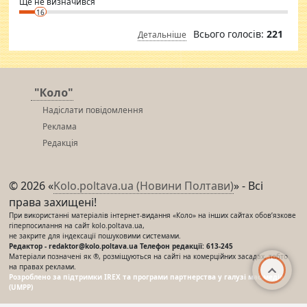
Ще не визначився
16
Всього голосів:
221
Детальніше
"Коло"
Надіслати повідомлення
Реклама
Редакція
© 2026 «
Kolo.poltava.ua (Новини Полтави)
» - Всі
права захищені!
При використанні матеріалів інтернет-видання «Коло» на інших сайтах обов’язкове
гіперпосилання на сайт kolo.poltava.ua,
не закрите для індексації пошуковими системами.
Редактор - redaktor@kolo.poltava.ua Телефон редакції: 613-245
Матеріали позначені як ®, розміщуються на сайті на комерційних засадах, тобто
на правах реклами.
Розроблено за підтримки IREX та програми партнерства у галузі мас-медіа
(UMPP)