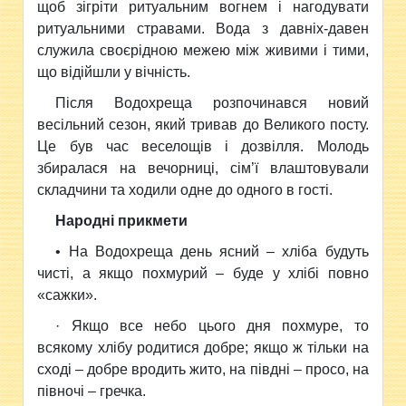
щоб зігріти ритуальним вогнем і нагодувати
ритуальними стравами. Вода з давніх-давен
служила своєрідною межею між живими і тими,
що відійшли у вічність.
Після Водохреща розпочинався новий
весільний се­зон, який тривав до Великого посту.
Це був час веселощів і до­звілля. Молодь
збиралася на вечорниці, сім’ї влаштовували
складчини та ходили одне до одного в гості.
Народні прикмети
• На Водохреща день ясний – хліба будуть
чисті, а якщо похмурий – буде у хлібі повно
«сажки».
· Якщо все небо цього дня похмуре, то
всякому хлібу родитися добре; якщо ж тільки на
сході – добре вродить жито, на півдні – просо, на
півночі – гречка.