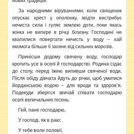
нових традицій.
За народними віруваннями, коли священик
опускає хрест у ополонку, звідти вистрибує
нечиста сила і гуляє землею доти, поки якась
жінка не випере в річці білизну. Господині не
квапилися повертати нечисть у воду – хай
якомога більше її загине від сильних морозів.
Принісши додому свячену воду, господар
кропить усе в оселі й господарстві. Родина сідає
до столу, перед їжею випивши свяченої води.
Після обіду дівчата йдуть до річки, щоб умитися
йорданською водою – для вроди та здоров’я.
Подекуди зберігся звичай співати господарю
оселі величальних пісень:
Гей, пане господарю,
У господі, як в раю:
У тебе воли половії,