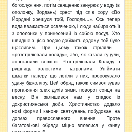
богослужіння, потім священик занурює у воду (в
ополонку, йордань) хрест під спів хору «Во
Йордані хрещуся тобі, Господи…». Ось тепер
вода вважається освяченою, і люди набирають її
з ополонки у принесений із собою посуд. Хто
швидше з цією водою добіжить додому, той буде
щасливим. При цьому також стріляли –
«розстрілювали коляду», або, як казали гуцули,
«проганяли вовків». Розстрілювали Коляду з
рушниць холостими патронами. Упіймати
шматки паперу, що летіли з них, пророкувало
удачу бджоляру. Цей обряд також символізував
проганяння злих духів зими, поворот сонця на
весну. Він залишився нам у спадок із
дохристиянської доби. Християнство додало
нові форми і канони святкувань, побудовані на
догмах православного вчення. Проте
багатовікові обряди міцно вплелися у канву