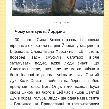
provolyn.com
Чому святкують Йордана
30-річного Сина Божого разом із іншими
вірянами охрестили на ріці Йордан у місцевості
Віфавара. Слова Івана Хрестителя «Він стоїть
посеред вас» змусили багатьох вірян
затамувати подих, адже люди знали, що
Спаситель серед них, але не могли впізнати
його. Іванові ж допоміг упізнати Ісуса Святий
Дух. Коли Христос вийшов на берег, із небес
пролунав голос Бога-Отця, який назвав Ісуса
своїм Сином, на якого в цей час зійшов Святий
Дух в образі голуба. Звідси ще одна назва свята
– Богоявлення. Православні та греко-католики