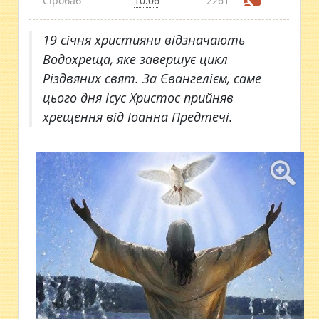
Сіробаб
10:06
2261
19 січня християни відзначають
Водохреща, яке завершує цикл
Різдвяних свят. За Євангелієм, саме
цього дня Ісус Христос прийняв
хрещення від Іоанна Предтечі.