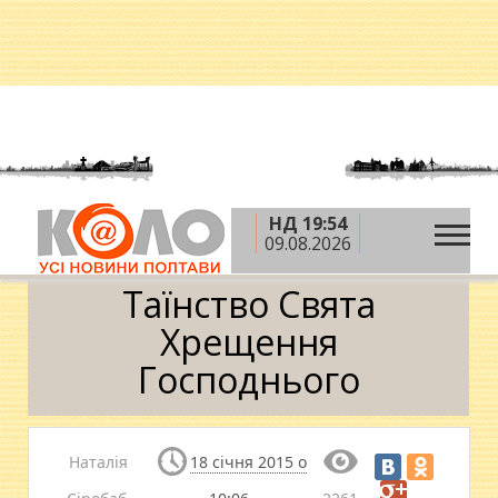
НД 19:54
»
»
Головна
Теми
Таїнство Свята Хрещення
09.08.2026
Господнього
Таїнство Свята
Хрещення
Господнього
Наталія
18 січня 2015 о