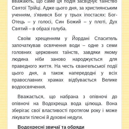
вважають, що саме ця подія засвідчує таїнство
Святої Трійці. Адже цього дня, за християнським
ученням, з’явився Бог у трьох іпостасях: Бог-
Отець – у голосі, Син Божий – у плоті, Дух
Святий – в образі голуба.
Своїм хрещенням у Йордані Спаситель
започаткував освячення води – одне з семи
головних церковних таїнств, завдяки якому
людина ніби заново народжується для
праведного життя. На честь євангельської події
цього дня, а також напередодні у всіх
православних храмах відбувається Велике
водоосвячення.
Вважається, що набрана з опівночі до
опівночі на Водохреща вода цілюща. Вона
зберігає свої властивості протягом року і може
лікувати тілесні й духовні недуги.
Водохресні звичаї та обряди