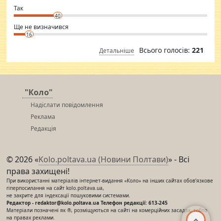
club.
⇒ sakshimirchandani.com
Так
40
Ще не визначився
16
Всього голосів:
221
Детальніше
"Коло"
Надіслати повідомлення
Реклама
Редакція
© 2026 «
Kolo.poltava.ua (Новини Полтави)
» - Всі
права захищені!
При використанні матеріалів інтернет-видання «Коло» на інших сайтах обов’язкове
гіперпосилання на сайт kolo.poltava.ua,
не закрите для індексації пошуковими системами.
Редактор - redaktor@kolo.poltava.ua Телефон редакції: 613-245
Матеріали позначені як ®, розміщуються на сайті на комерційних засадах, тобто
на правах реклами.