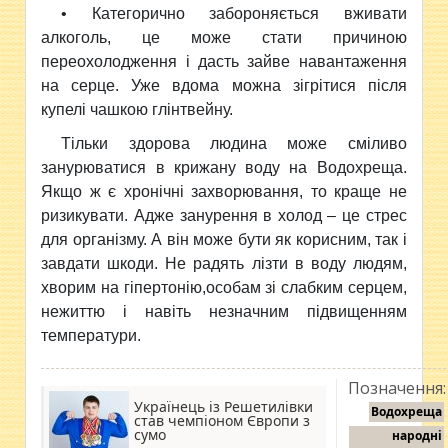
• Категорично забороняється вживати
алкоголь, це може стати причиною
переохолодження і дасть зайве навантаження
на серце. Уже вдома можна зігрітися після
купелі чашкою глінтвейну.
Тільки здорова людина може сміливо
занурюватися в крижану воду на Водохреща.
Якщо ж є хронічні захворювання, то краще не
ризикувати. Адже занурення в холод – це стрес
для організму. А він може бути як корисним, так і
завдати шкоди. Не радять лізти в воду людям,
хворим на гіпертонію,особам зі слабким серцем,
нежиттю і навіть незначним підвищенням
температури.
Позначення:
Українець із Решетилівки
Водохреща
став чемпіоном Європи з
сумо
народні