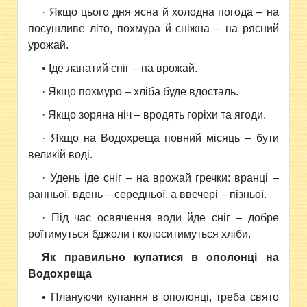
· Якщо цього дня ясна й холодна погода – на
посушливе літо, похмура й сніжна – на рясний
урожай.
• Іде лапатий сніг – на врожай.
· Якщо похмуро – хліба буде вдосталь.
· Якщо зоряна ніч – вродять горіхи та ягоди.
· Якщо на Водохреща повний місяць – бути
великій воді.
· Удень іде сніг – на врожай гречки: вранці –
ранньої, вдень – середньої, а ввечері – пізньої.
· Під час освячення води йде сніг – добре
роїтимуться бджоли і колоситимуться хліби.
Як правильно купатися в ополонці на
Водохреща
• Плануючи купання в ополонці, треба свято