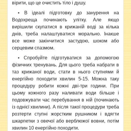
вірити, що це очистить тіло і душу.
• В ідеалі підготовку до занурення на
Водохреща починають улітку. Але якщо
вирішили скупатися в крижаній воді за кілька
днів, треба налаштуватися морально. Інакше
все може закінчитися застудою, шоком або
серцевим спазмом.
• Спробуйте підготуватися за допомогою
фізичних тренувань. Для цього треба набрати в
таз крижаної води, стати в нього ступнями й
енергійно походити хвилин 5-15. Можна таку
процедуру робити кожні дві-три години. При
цьому кожного разу наливати води більше і
подовжувати час перебування в ній (починають
із однієї хвилини). А після такої процедури треба
розтерти ступні жорстким рушником і вдягти
шкарпетки з овечої або верблюжої вовни, потім
хвилин 10 енергійно походити.