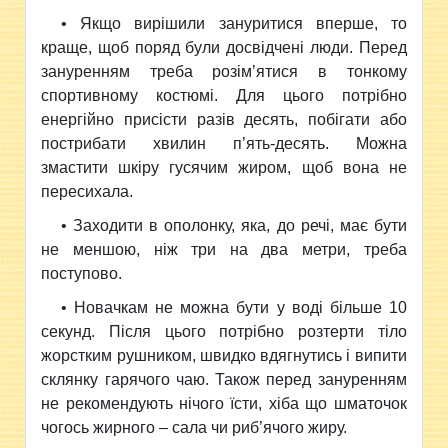
• Якщо вирішили зануритися вперше, то
краще, щоб поряд були досвідчені люди. Перед
зануренням треба розім’ятися в тонкому
спортивному костюмі. Для цього потрібно
енергійно присісти разів десять, побігати або
пострибати хвилин п’ять-десять. Можна
змастити шкіру гусячим жиром, щоб вона не
пересихала.
• Заходити в ополонку, яка, до речі, має бути
не меншою, ніж три на два метри, треба
поступово.
• Новачкам не можна бути у воді більше 10
секунд. Після цього потрібно розтерти тіло
жорстким рушником, швидко вдягнутись і випити
склянку гарячого чаю. Також перед зануренням
не рекомендують нічого їсти, хіба що шматочок
чогось жирного – сала чи риб’ячого жиру.