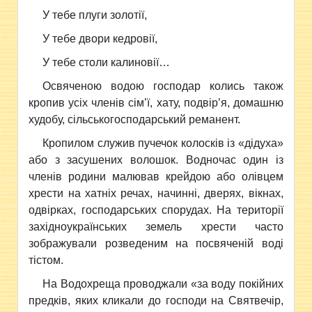
У тебе плуги золотії,
У тебе двори кедровії,
У тебе столи калиновії…
Освяченою водою господар колись також
кропив усіх членів сім’ї, хату, подвір’я, домашню
худобу, сільськогосподарський реманент.
Кропилом служив пучечок колосків із «дідуха»
або з засушених волошок. Водночас один із
членів родини малював крейдою або олівцем
хрести на хатніх речах, начинні, дверях, вікнах,
одвірках, господарських спорудах. На території
західноукраїнських земель хрести часто
зображували розведеним на посвяченій воді
тістом.
На Водохреща проводжали «за воду покійних
предків, яких кликали до господи на Святвечір,