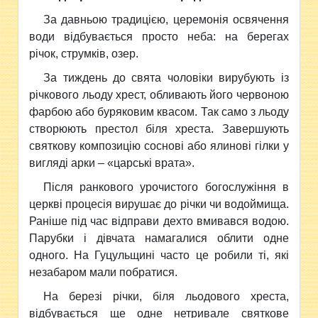
За давньою тра­дицією, церемонія освячення
води відбувається просто неба: на берегах
річок, струмків, озер.
За тиждень до свята чоловіки вирубують із
річкового льоду хрест, обливають його червоною
фарбою або буряковим квасом. Так само з льоду
створюють престол біля хреста. Завершують
святкову композицію соснові або ялинові гілки у
вигляді арки – «царські врата».
Після ранкового урочистого богослужіння в
церкві процесія вирушає до річки чи водоймища.
Раніше під час відправи дехто вмивався водою.
Парубки і дівчата намагалися облити одне
одного. На Гуцульщині часто це робили ті, які
незабаром мали побратися.
На березі річки, біля льодового хреста,
відбувається ще одне нетривале святкове