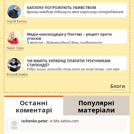
КАПЛІНУ ПОГРОЖУЮТЬ УБИВСТВОМ
Вранці невідомі підкинули мені картинку-попередження
Сергій Каплін
Медіа-консолідація у Полтаві – рецепт проти
утисків
8 вересня – Міжнародний день солідарності
журналістів.
Надія Труш
ЧИ МАЮТЬ УКРАЇНЦІ ПЛАТИТИ ТРІЄЧНИКАМ
СТИПЕНДІЇ?
Рідко пишу лонгріди тим паче на такі теми, але вже
просто дістало! Обурюють сьогоднішні інсенуації
Віталій Улибін
навколо стипендіального питання. Штучно
роздувається ще одна соціальна катастрофа.
Блоги
Останні
Популярні
коментарі
матеріали
ischenko peter:
⇒ blts-tattoo.com