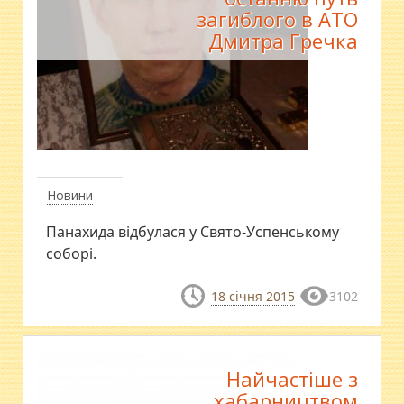
загиблого в АТО
Дмитра Гречка
Новини
Панахида відбулася у Свято-Успенському
соборі.
18 січня 2015
3102
Найчастіше з
хабарництвом