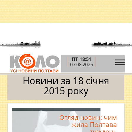
ПТ 18:51
»
»
»
Головна
2015 рік
січень
18 січня
07.08.2026
Календар
Новини за 18 січня
2015 року
Огляд новин: чим
жила Полтава
тиждень