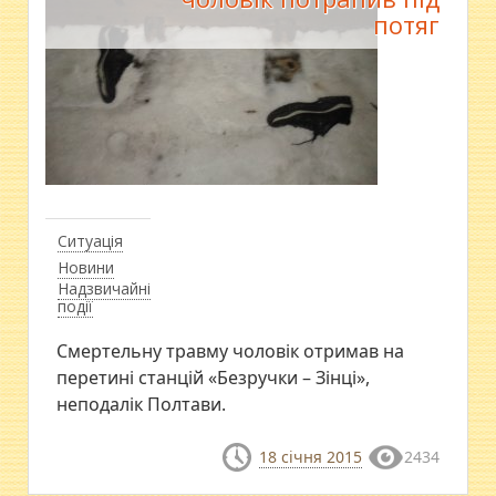
потяг
Ситуація
Новини
Надзвичайні
події
Смертельну травму чоловік отримав на
перетині станцій «Безручки – Зінці»,
неподалік Полтави.
18 січня 2015
2434