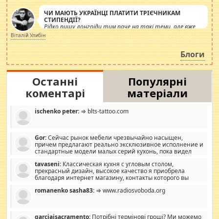
ЧИ МАЮТЬ УКРАЇНЦІ ПЛАТИТИ ТРІЄЧНИКАМ
СТИПЕНДІЇ?
Рідко пишу лонгріди тим паче на такі теми, але вже
просто дістало! Обурюють сьогоднішні інсенуації
Віталій Улибін
навколо стипендіального питання. Штучно
роздувається ще одна соціальна катастрофа.
Блоги
Останні
Популярні
коментарі
матеріали
ischenko peter:
⇒ blts-tattoo.com
Gor:
Сейчас рынок мебели чрезвычайно насыщен,
причем предлагают реально эксклюзивное исполнение и
стандартные модели малых серий кухонь, пока видел
отличную кухонную мебель по дизайну, мало походит на
tavaseni:
Классическая кухня с угловым столом,
стандартные формы, в MebelOk, креативненько и что главное -
прекрасный дизайн, высокое качество я приобрела
со вкусом все в порядке, без ненужных наворотов удорожающих
благодаря интернет магазину, контакты которого вы
мебель, а это не последний фактор.
можете просмотреть https://mwood.com.ua.
romanenko sasha83:
⇒ www.radiosvoboda.org
garciajsacramento:
Потрібні термінові гроші? Ми можемо