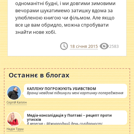
одноманітні будні, і ми довгими зимовими
вечорами шукатимемо затишку вдома за
улюбленою книгою чи фільмом. Але якщо
все це вам обридло, можна спробувати
знайти нове хобі.
18 січня 2015
2583
Останнє в блогах
КАПЛІНУ ПОГРОЖУЮТЬ УБИВСТВОМ
Вранці невідомі підкинули мені картинку-попередження
Сергій Каплін
Медіа-консолідація у Полтаві – рецепт проти
утисків
8 вересня – Міжнародний день солідарності
журналістів.
Надія Труш