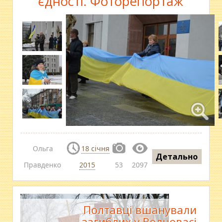
єдності. Фоторепортаж
Ольга
18 січня
Детально
Правденко
2015
53
2097
Полтавці вшанували
загиблих у Волновасі