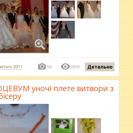
Детально
лютого 2011
50
2655
ЦЕВУМ уночі плете витвори з
бісеру