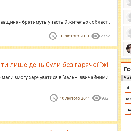
тавщина» братимуть участь 9 жительок області.
ро
се
да
10 лютого 2011
2352
ос
ін
за
тіл
ком
bea
ми
tha
ти лише день були без гарячої їжі
на
nig
Г
по
in 
Sol
е мали змогу харчуватися в їдальні звичайними
Чи 
Ind
gir
bod
Ні
alw
Mir
10 лютого 2011
932
you
Так
⇒ 
Ще