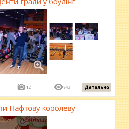
денти грали у боулінг
Детально
12
943
ли Нафтову королеву