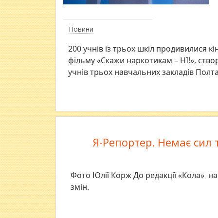
Новини
200 учнів із трьох шкіл продивилися
фільму «Скажи наркотикам – НІ!», ств
учнів трьох навчальних закладів Полт
Я-Репортер. Немає сил 
Фото Юлії Корж До редакції «Кола» на
змін.