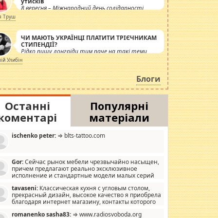
утисків
8 вересня – Міжнародний день солідарності
журналістів.
я Труш
ЧИ МАЮТЬ УКРАЇНЦІ ПЛАТИТИ ТРІЄЧНИКАМ
СТИПЕНДІЇ?
Рідко пишу лонгріди тим паче на такі теми,
але вже просто дістало! Обурюють сьогоднішні
лій Улибін
інсенуації навколо стипендіального питання.
Штучно роздувається ще одна соціальна
Блоги
катастрофа.
Останні
Популярні
коментарі
матеріали
ischenko peter:
⇒ blts-tattoo.com
Gor:
Сейчас рынок мебели чрезвычайно насыщен,
причем предлагают реально эксклюзивное
исполнение и стандартные модели малых серий
хонь, пока видел отличную кухонную мебель по
tavaseni:
Классическая кухня с угловым столом,
зайну, мало походит на стандартные формы, в MebelOk,
прекрасный дизайн, высокое качество я приобрела
еативненько и что главное - со вкусом все в порядке,
благодаря интернет магазину, контакты которого
з ненужных наворотов удорожающих мебель, а это не
 можете просмотреть https://mwood.com.ua.
следний фактор.
romanenko sasha83:
⇒ www.radiosvoboda.org