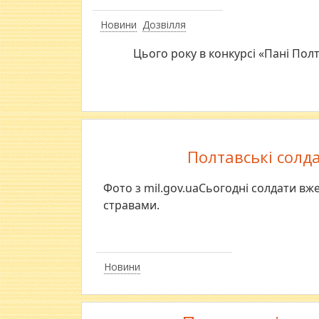
Новини
Дозвілля
Цього року в конкурсі «Пані Пол
Полтавські солда
Фото з mil.gov.uaСьогодні солдати вж
стравами.
Новини