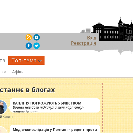
Вхід
Реєстрація
та
Топ-тема
іта
Афіша
станнє в блогах
КАПЛІНУ ПОГРОЖУЮТЬ УБИВСТВОМ
Вранці невідомі підкинули мені картинку-
попередження
ій Каплін
Медіа-консолідація у Полтаві – рецепт проти