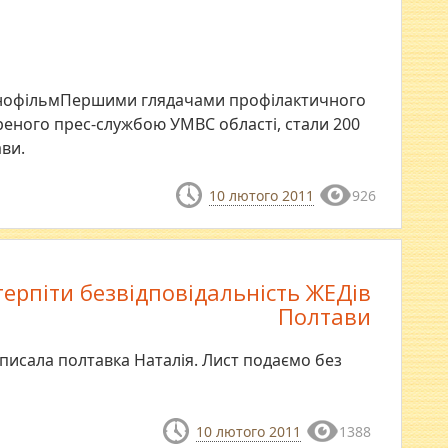
 кінофільмПершими глядачами профілактичного
ореного прес-службою УМВС області, стали 200
ави.
10 лютого 2011
926
терпіти безвідповідальність ЖЕДів
Полтави
писала полтавка Наталія. Лист подаємо без
10 лютого 2011
1388