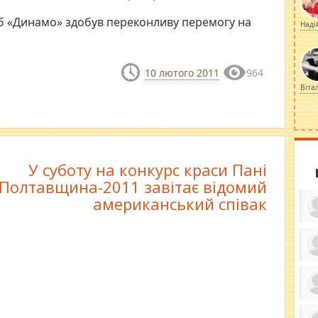
 «Динамо» здобув переконливу перемогу на
Наді
10 лютого 2011
964
Віта
У суботу на конкурс краси Пані
Полтавщина-2011 завітає відомий
американський співак
ку
ди
кр
бе
вы
по