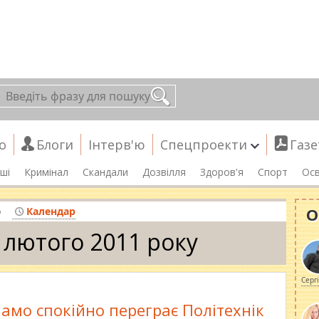
о
Блоги
Інтерв'ю
Спецпроекти
Газе
ші
Кримінал
Скандали
Дозвілля
Здоров'я
Спорт
Осв
О
о
Календар
 лютого 2011 року
Серг
амо спокійно переграє Політехнік