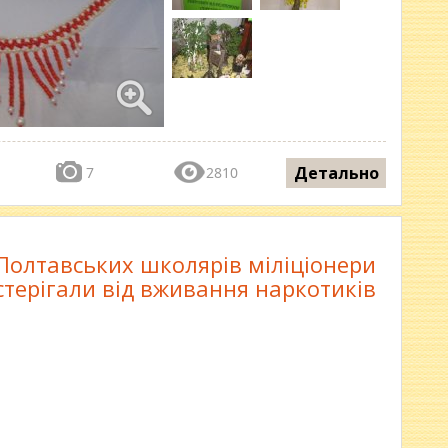
Детально
7
2810
Полтавських школярів міліціонери
стерігали від вживання наркотиків