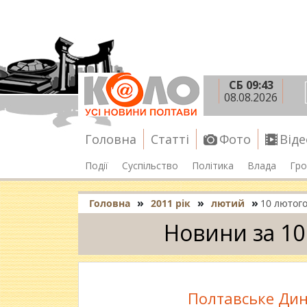
СБ 09:43
08.08.2026
Головна
Статті
Фото
Віде
Події
Суспільство
Політика
Влада
Гро
»
»
»
Головна
2011 рік
лютий
10 лютог
Новини за 10
Полтавське Дин