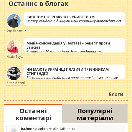
Останнє в блогах
КАПЛІНУ ПОГРОЖУЮТЬ УБИВСТВОМ
Вранці невідомі підкинули мені картинку-попередження
Сергій Каплін
Медіа-консолідація у Полтаві – рецепт проти
утисків
8 вересня – Міжнародний день солідарності
журналістів.
Надія Труш
ЧИ МАЮТЬ УКРАЇНЦІ ПЛАТИТИ ТРІЄЧНИКАМ
СТИПЕНДІЇ?
Рідко пишу лонгріди тим паче на такі теми, але вже
просто дістало! Обурюють сьогоднішні інсенуації
Віталій Улибін
навколо стипендіального питання. Штучно
роздувається ще одна соціальна катастрофа.
Блоги
Останні
Популярні
коментарі
матеріали
ischenko peter:
⇒ blts-tattoo.com