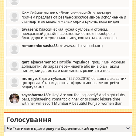
Gor:
Сейчас рынок мебели чрезвычайно насыщен,
причем предлагают реально эксклюзивное исполнение и
стандартные модели малых серий кухонь, пока видел
отличную кухонную мебель по дизайну, мало походит на
tavaseni:
Классическая кухня с угловым столом,
стандартные формы, в MebelOk, креативненько и что главное -
прекрасный дизайн, высокое качество я приобрела
со вкусом все в порядке, без ненужных наворотов удорожающих
благодаря интернет магазину, контакты которого вы
мебель, а это не последний фактор.
можете просмотреть https://mwood.com.ua.
romanenko sasha83:
⇒ www.radiosvoboda.org
garciajsacramento:
Потрібні термінові гроші? Ми можемо
допомогти! Ви зараз переживаєте або ви в біді? Таким
чином, ми даємо вам можливість розвивати нові
розробки. Як багата людина, я почуваю себе зобов'язаним
mumiyo:
З дати публікації (27.05.2016) більшість вказаних
допомагати людям, які намагаються дати їм шанс. Кожен
цін зросла. Стаття досить інформативна, але потребує
заслуговує на другий шанс, і, оскільки влада не зможе, вони
редагування.
повинні приймати від інших. Для нас нема багато суми, і зрілість
ми визначаємо за взаємною згодою. Ні сюрпризів, ні додаткових
zoyasharma189:
Hey! Are you feeling lonely? And night clubs,
витрат, а тільки узгоджених сум і нічого іншого. Не чекайте і не
bars, sightseeing, romantic dinner or to spend leisure time
коментуйте цей пост. Введіть суму, яку ви хочете подати, і ми
with her will escort Mumbai A beautiful Punjabi women than
зв'яжемося з вами з усіма варіантами. зв'яжіться з нами
sexy escort companion in arms that you guys feel like 5 star luxury
сьогодні на garciajsacramento@gmail.com Вам потрібні термінові
hotel had to spend the night in their search for loved solitaire free
гроші? Ми можемо допомогти!
maintenance stops in Mumbai. Here we offer fair and very attractive
Голосування
woman "Love Solitaire" beautiful figure and shapely body shapes.
Independent escort in Mumbai, truthful, friendly and cheerful girl.
Чи їхатимете цього року на Сорочинський ярмарок?
WhatsApp via an easily can see the latest pictures of her body and the
godly. Variety is the spice of life, he believes, so always travel and