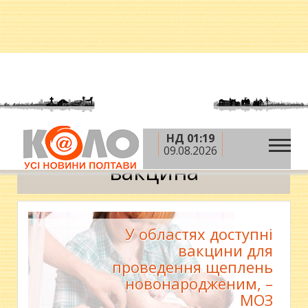
НД 01:19
»
Головна
вакцина
09.08.2026
вакцина
У областях доступні
вакцини для
проведення щеплень
новонародженим, –
МОЗ