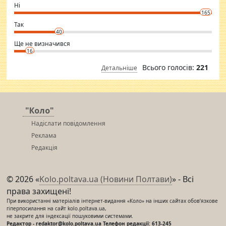
want to meet new people. Sakshi Mirchandani health and figure
Ні
conscious in order to keep yourself fit and regularly go to the health
165
club.
⇒ sakshimirchandani.com
Так
40
Ще не визначився
16
Всього голосів:
221
Детальніше
"Коло"
Надіслати повідомлення
Реклама
Редакція
© 2026 «
Kolo.poltava.ua (Новини Полтави)
» - Всі
права захищені!
При використанні матеріалів інтернет-видання «Коло» на інших сайтах обов’язкове
гіперпосилання на сайт kolo.poltava.ua,
не закрите для індексації пошуковими системами.
Редактор - redaktor@kolo.poltava.ua Телефон редакції: 613-245