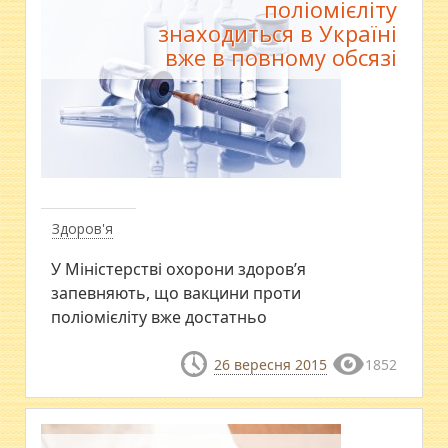
поліомієліту
знаходиться в Україні
вже в повному обсязі
Здоров'я
У Міністерстві охорони здоров’я
запевняють, що вакцини проти
поліомієліту вже достатньо
26 вересня 2015
1852