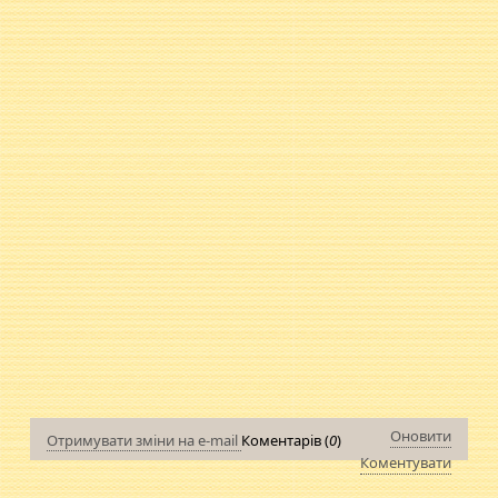
Оновити
Отримувати зміни на e-mail
Коментарів (
0
)
Коментувати