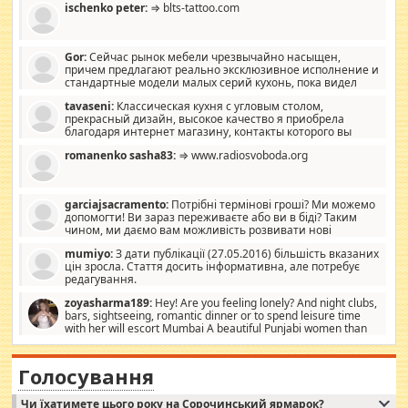
ischenko peter:
⇒ blts-tattoo.com
Gor:
Сейчас рынок мебели чрезвычайно насыщен,
причем предлагают реально эксклюзивное исполнение и
стандартные модели малых серий кухонь, пока видел
отличную кухонную мебель по дизайну, мало походит на
tavaseni:
Классическая кухня с угловым столом,
стандартные формы, в MebelOk, креативненько и что главное -
прекрасный дизайн, высокое качество я приобрела
со вкусом все в порядке, без ненужных наворотов удорожающих
благодаря интернет магазину, контакты которого вы
мебель, а это не последний фактор.
можете просмотреть https://mwood.com.ua.
romanenko sasha83:
⇒ www.radiosvoboda.org
garciajsacramento:
Потрібні термінові гроші? Ми можемо
допомогти! Ви зараз переживаєте або ви в біді? Таким
чином, ми даємо вам можливість розвивати нові
розробки. Як багата людина, я почуваю себе зобов'язаним
mumiyo:
З дати публікації (27.05.2016) більшість вказаних
допомагати людям, які намагаються дати їм шанс. Кожен
цін зросла. Стаття досить інформативна, але потребує
заслуговує на другий шанс, і, оскільки влада не зможе, вони
редагування.
повинні приймати від інших. Для нас нема багато суми, і зрілість
ми визначаємо за взаємною згодою. Ні сюрпризів, ні додаткових
zoyasharma189:
Hey! Are you feeling lonely? And night clubs,
витрат, а тільки узгоджених сум і нічого іншого. Не чекайте і не
bars, sightseeing, romantic dinner or to spend leisure time
коментуйте цей пост. Введіть суму, яку ви хочете подати, і ми
with her will escort Mumbai A beautiful Punjabi women than
зв'яжемося з вами з усіма варіантами. зв'яжіться з нами
sexy escort companion in arms that you guys feel like 5 star luxury
сьогодні на garciajsacramento@gmail.com Вам потрібні термінові
hotel had to spend the night in their search for loved solitaire free
гроші? Ми можемо допомогти!
maintenance stops in Mumbai. Here we offer fair and very attractive
Голосування
woman "Love Solitaire" beautiful figure and shapely body shapes.
Independent escort in Mumbai, truthful, friendly and cheerful girl.
Чи їхатимете цього року на Сорочинський ярмарок?
WhatsApp via an easily can see the latest pictures of her body and the