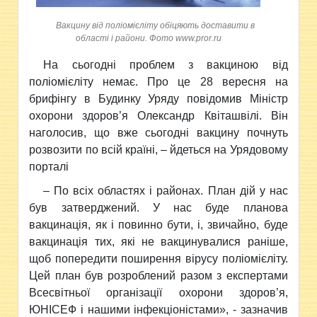
Вакцину від поліомієліту обіцяють доставити в
області і райони. Фото www.pror.ru
На сьогодні проблем з
вакциною від
поліомієліту немає. Про це 28 вересня на
брифінгу в Будинку Уряду повідомив Міністр
охорони здоров’я Олександр Квіташвілі. Він
наголосив, що вже сьогодні вакцину почнуть
розвозити по всій країні, – йдеться на Урядовому
порталі
– По всіх областях і районах. План дій у нас
був затверджений. У нас буде планова
вакцинація, як і повинно бути, і, звичайно, буде
вакцинація тих, які не вакцинувалися раніше,
щоб попередити поширення вірусу поліомієліту.
Цей план був розроблений разом з експертами
Всесвітньої організації охорони здоров’я,
ЮНІСЕФ і нашими інфекціоністами», - зазначив