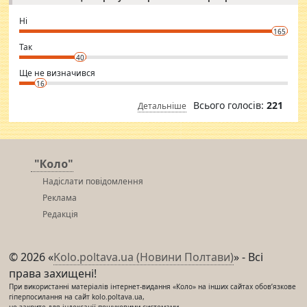
godly. Variety is the spice of life, he believes, so always travel and
want to meet new people. Sakshi Mirchandani health and figure
Ні
conscious in order to keep yourself fit and regularly go to the health
165
club.
⇒ sakshimirchandani.com
Так
40
Ще не визначився
16
Всього голосів:
221
Детальніше
"Коло"
Надіслати повідомлення
Реклама
Редакція
© 2026 «
Kolo.poltava.ua (Новини Полтави)
» - Всі
права захищені!
При використанні матеріалів інтернет-видання «Коло» на інших сайтах обов’язкове
гіперпосилання на сайт kolo.poltava.ua,