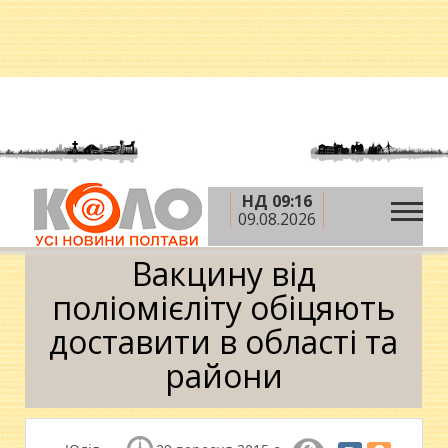
НД 09:16
»
»
»
Головна
Новини
Здоров'я
Вакцину від
09.08.2026
поліомієліту обіцяють доставити в області та райони
Вакцину від
поліомієліту обіцяють
доставити в області та
райони