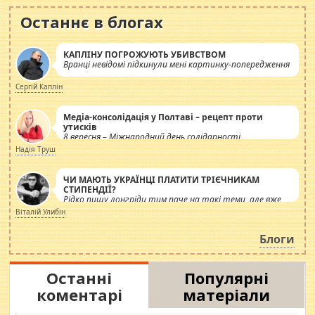
Останнє в блогах
КАПЛІНУ ПОГРОЖУЮТЬ УБИВСТВОМ
Вранці невідомі підкинули мені картинку-попередження
Сергій Каплін
Медіа-консолідація у Полтаві – рецепт проти
утисків
8 вересня – Міжнародний день солідарності
журналістів.
Надія Труш
ЧИ МАЮТЬ УКРАЇНЦІ ПЛАТИТИ ТРІЄЧНИКАМ
СТИПЕНДІЇ?
Рідко пишу лонгріди тим паче на такі теми, але вже
просто дістало! Обурюють сьогоднішні інсенуації
Віталій Улибін
навколо стипендіального питання. Штучно
роздувається ще одна соціальна катастрофа.
Блоги
Останні
Популярні
коментарі
матеріали