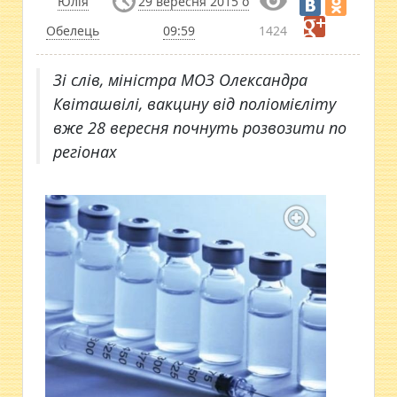
Юлія
29 вересня 2015 о
Обелець
09:59
1424
Зі слів, міністра МОЗ Олександра
Квіташвілі, вакцину від поліомієліту
вже 28 вересня почнуть розвозити по
регіонах