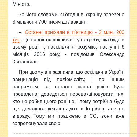
Міністр.
За його словами, сьогодні в Україну завезено
3 мільйони 700 тисяч доз вакцин.
–
Останні приїхали в п’ятницю - 2 млн. 200
тис
. Це повністю покриває ту потребу, яка буде в
цьому році. І, наскільки я розумію, наступні 6
місяців 2016 року, - повідомив Олександр
Квіташвілі.
При цьому він зазначив, що оскільки в Україні
вакцинація від поліомієліту, і по іншим
напрямкам, за останні кілька років була
провалена, доведеться перевакціновувати тих,
хто не робив цього раніше. І тому потрібна буде
ще додаткова кількість доз. «Потрібна, але не
відразу. Тому ми працюємо з ЄС, вони вже
запропонували свою