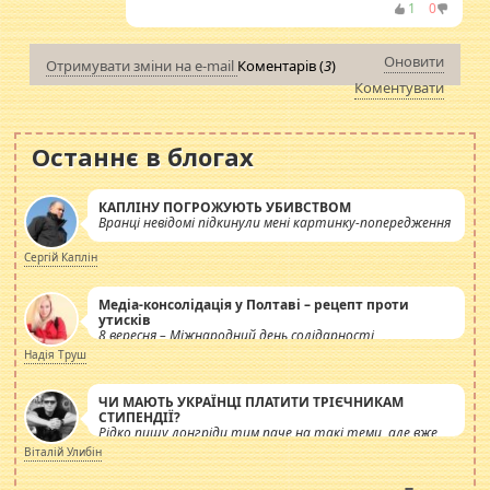
1
0
Оновити
Отримувати зміни на e-mail
Коментарів (
3
)
Коментувати
Останнє в блогах
КАПЛІНУ ПОГРОЖУЮТЬ УБИВСТВОМ
Вранці невідомі підкинули мені картинку-попередження
Сергій Каплін
Медіа-консолідація у Полтаві – рецепт проти
утисків
8 вересня – Міжнародний день солідарності
журналістів.
Надія Труш
ЧИ МАЮТЬ УКРАЇНЦІ ПЛАТИТИ ТРІЄЧНИКАМ
СТИПЕНДІЇ?
Рідко пишу лонгріди тим паче на такі теми, але вже
просто дістало! Обурюють сьогоднішні інсенуації
Віталій Улибін
навколо стипендіального питання. Штучно
роздувається ще одна соціальна катастрофа.