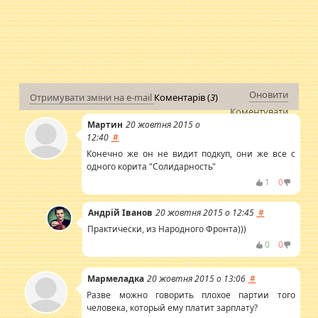
Оновити
Отримувати зміни на e-mail
Коментарів (
3
)
Коментувати
Мартин
20 жовтня 2015 о
12:40
#
Конечно же он не видит подкуп, они же все с
одного корита "Солидарность"
1
0
Андрій Іванов
20 жовтня 2015 о 12:45
#
Практически, из Народного Фронта)))
0
0
Мармеладка
20 жовтня 2015 о 13:06
#
Разве можно говорить плохое партии того
человека, который ему платит зарплату?