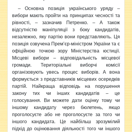
– Основна позиція українського уряду –
вибори мають пройти на принципах чесності та
рівності, – зазначив Петренко. – А також
відсутністю маніпуляції з боку кандидатів,
незалежно, яку партію вони представляють. Ця
позиція озвучена Прем’єр-міністром України та є
офіційною точкою зору Міністерства юстиції.
Місцеві вибори – відповідальність місцевої
громади. Територіальні виборчі комісії
організовують увесь процес виборів. А вона
формується з представників місцевих осередків
партій. Найкраща відповідь на порушення
закону тих чи інших кандидатів – це
голосування. Ви можете дати оцінку тому чи
іншому кандидату через бюлетень, якщо
проголосуєте або не проголосуєте за того чи
іншого кандидата. Це найбільш зрозумілий
підхід до оцінювання діяльності того чи іншого