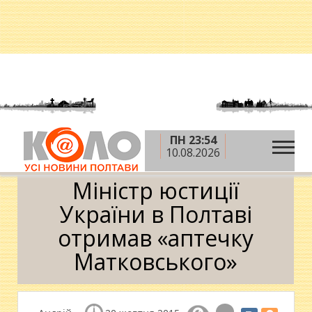
ПН 23:54
»
»
Головна
Вибори-2015
Міністр юстиції
10.08.2026
України в Полтаві отримав «аптечку Матковського»
Міністр юстиції
України в Полтаві
отримав «аптечку
Матковського»