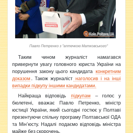
Павло Петренко з "аптечкою Матковського"
Таким чином журналіст намагався
привернути увагу головного
юриста України на
порушення закону цього кандидата
конкретним
доказом
. Також журналіст
наголосив і на інші
випадки підкупу іншими кандидатами.
Найкраща відповідь
підкупам
– голос у
бюлетені, вважає Павло Петренко, міністр
юстиції України, який сьогодні гостює у Полтаві
презентуючи спільну програму Полтавської ОДА
та Мін’юсту. Надалі подаємо відповідь міністра
майже без скорочень.