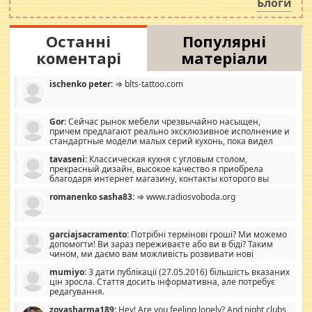
Блоги
Останні
Популярні
коментарі
матеріали
ischenko peter:
⇒ blts-tattoo.com
Gor:
Сейчас рынок мебели чрезвычайно насыщен,
причем предлагают реально эксклюзивное исполнение и
стандартные модели малых серий кухонь, пока видел
отличную кухонную мебель по дизайну, мало походит на
tavaseni:
Классическая кухня с угловым столом,
стандартные формы, в MebelOk, креативненько и что главное -
прекрасный дизайн, высокое качество я приобрела
со вкусом все в порядке, без ненужных наворотов удорожающих
благодаря интернет магазину, контакты которого вы
мебель, а это не последний фактор.
можете просмотреть https://mwood.com.ua.
romanenko sasha83:
⇒ www.radiosvoboda.org
garciajsacramento:
Потрібні термінові гроші? Ми можемо
допомогти! Ви зараз переживаєте або ви в біді? Таким
чином, ми даємо вам можливість розвивати нові
розробки. Як багата людина, я почуваю себе зобов'язаним
mumiyo:
З дати публікації (27.05.2016) більшість вказаних
допомагати людям, які намагаються дати їм шанс. Кожен
цін зросла. Стаття досить інформативна, але потребує
заслуговує на другий шанс, і, оскільки влада не зможе, вони
редагування.
повинні приймати від інших. Для нас нема багато суми, і зрілість
ми визначаємо за взаємною згодою. Ні сюрпризів, ні додаткових
zoyasharma189:
Hey! Are you feeling lonely? And night clubs,