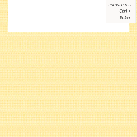
натисніть
Ctrl +
Enter