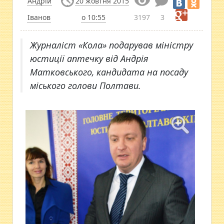
Андрій
20 жовтня 2015
Іванов
о 10:55
3197
3
Журналіст «Кола» подарував міністру
юстиції аптечку від Андрія
Матковського, кандидата на посаду
міського голови Полтави.