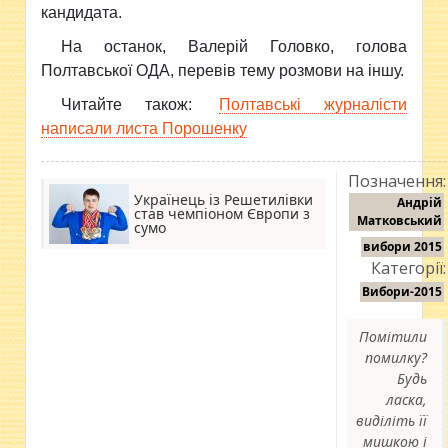
кандидата.
На останок, Валерій Головко, голова
Полтавської ОДА, перевів тему розмови на іншу.
Читайте також:
Полтавські журналісти
написали листа Порошенку
Позначення:
Українець із Решетилівки
Андрій
став чемпіоном Європи з
Матковський
сумо
вибори 2015
Категорії:
Вибори-2015
Помітили
помилку?
Будь
ласка,
виділіть її
мишкою і