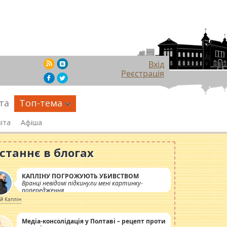
Вхід
Реєстрація
та
Топ-тема
іта
Афіша
станнє в блогах
КАПЛІНУ ПОГРОЖУЮТЬ УБИВСТВОМ
Вранці невідомі підкинули мені картинку-
попередження
ій Каплін
Медіа-консолідація у Полтаві – рецепт проти