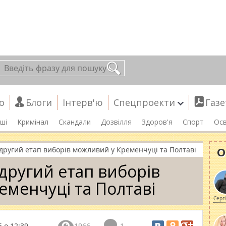
о
Блоги
Інтерв'ю
Спецпроекти
Газе
ші
Кримінал
Скандали
Дозвілля
Здоров'я
Спорт
Осв
О
другий етап виборів можливий у Кременчуці та Полтаві
другий етап виборів
менчуці та Полтаві
Серг
 о 12:39
1966
1