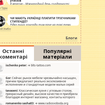
утисків
8 вересня – Міжнародний день солідарності
журналістів.
я Труш
ЧИ МАЮТЬ УКРАЇНЦІ ПЛАТИТИ ТРІЄЧНИКАМ
СТИПЕНДІЇ?
Рідко пишу лонгріди тим паче на такі теми,
але вже просто дістало! Обурюють сьогоднішні
лій Улибін
інсенуації навколо стипендіального питання.
Штучно роздувається ще одна соціальна
Блоги
катастрофа.
Останні
Популярні
коментарі
матеріали
ischenko peter:
⇒ blts-tattoo.com
Gor:
Сейчас рынок мебели чрезвычайно насыщен,
причем предлагают реально эксклюзивное
исполнение и стандартные модели малых серий
хонь, пока видел отличную кухонную мебель по
tavaseni:
Классическая кухня с угловым столом,
зайну, мало походит на стандартные формы, в MebelOk,
прекрасный дизайн, высокое качество я приобрела
еативненько и что главное - со вкусом все в порядке,
благодаря интернет магазину, контакты которого
з ненужных наворотов удорожающих мебель, а это не
 можете просмотреть https://mwood.com.ua.
следний фактор.
romanenko sasha83:
⇒ www.radiosvoboda.org