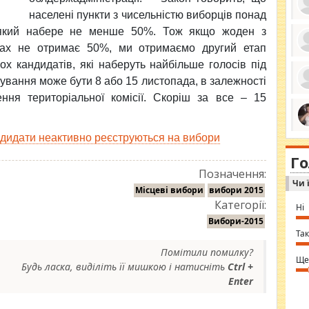
населені пункти з чисельністю виборців понад
, який набере не менше 50%. Тож якщо жоден з
тах не отримає 50%, ми отримаємо другий етап
ро
х кандидатів, які наберуть найбільше голосів під
се
да
ування може бути 8 або 15 листопада, в залежності
ос
шення територіальної комісії. Скоріш за все – 15
ін
за
тіл
ком
bea
ндидати неактивно реєструються на вибори
ми
tha
на
nig
Г
по
in 
Позначення:
Sol
Чи 
Ind
Місцеві вибори
вибори 2015
gir
Категорії:
bod
Ні
alw
Вибори-2015
Mir
you
Так
⇒ 
Помітили помилку?
Ще
Будь ласка, виділіть її мишкою і натисніть
Ctrl +
Enter