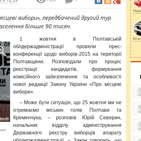
Наді
 місцеві вибори», передбачений другий тур
населення більше 90 тисяч.
1 жовтня в Полтавській
Віта
облдержадміністрації
провели прес-
конференції щодо виборів-2015 на території
Полтавщини. Розповідали про процес
реєстрації кандидатів, формування
комісійного забезпечення та особливості
нової редакції Закону України «Про місцеві
вибори».
– Може бути ситуація, що 25 жовтня ми не
отримаємо міських голів Полтави та
Кременчука, – розповів Юрій Северин,
ку
ди
начальник відділу адміністрування
кр
ння
бе
Державного реєстру виборців апарату
вы
по
облдержадміністрації. – Закон говорить, що