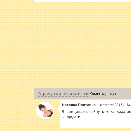
Отримувати зміни на e-mail
Коментарів (
1
)
Наталка Полтавка
1 жовтня 2015 о 14
Я вже уявляю війну між кандидатами
кандидати!