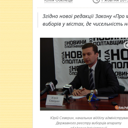
Згідно нової редакції Закону «Про
виборів у містах, де чисельність 
Юрій Северин, начальник відділу адмініструва
Державного реєстру виборців апарату