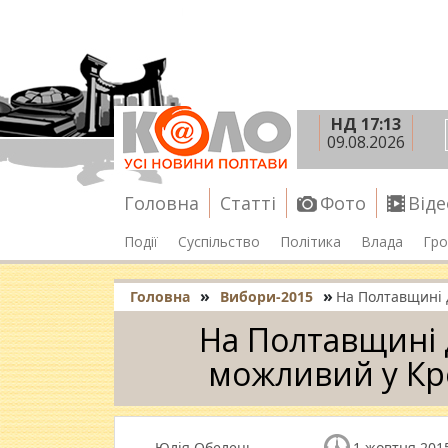
НД 17:13
09.08.2026
Головна
Статті
Фото
Віде
Події
Суспільство
Політика
Влада
Гро
»
»
Головна
Вибори-2015
На Полтавщині 
На Полтавщині 
можливий у Кре
Юлія Обелець
1 жовтня 2015