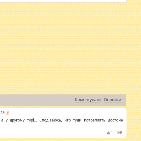
Коментувати
Оновити
:38
#
 у другому турі... Сподіваюсь, что туди потраплять достойні
1
0