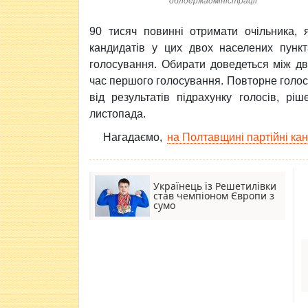
облдержадміністрації
90 тисяч повинні отримати очільника
кандидатів у цих двох населених пунк
голосування. Обирати доведеться між дво
час першого голосування. Повторне голос
від результатів підрахунку голосів, рі
листопада.
Нагадаємо,
на Полтавщині партійні ка
Українець із Решетилівки
став чемпіоном Європи з
сумо