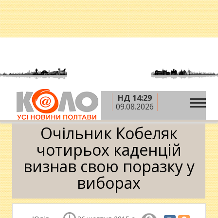
НД 14:29
»
»
Головна
Вибори-2015
Очільник Кобеляк
09.08.2026
чотирьох каденцій визнав свою поразку у виборах
Очільник Кобеляк
чотирьох каденцій
визнав свою поразку у
виборах