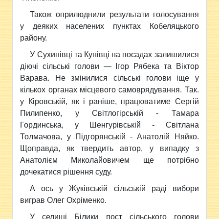
Також оприлюднили результати голосування
у деяких населених пунктах Кобеляцького
району.
У Сухинівці та Кунівці на посадах залишилися
діючі сільські голови — Ігор Рябека та Віктор
Варава.
Не змінилися сільські голови іще у
кількох органах місцевого самоврядування. Так.
у Кіровській, як і раніше, працюватиме Сергій
Пилипенко, у Світлогірській - Тамара
Гординська, у Шенгурівській - Світлана
Толмачова, у Підгорянській - Анатолій Няйко.
Щоправда, як твердить автор, у випадку з
Анатолієм Миколайовичем ще потрібно
дочекатися рішення суду.
А ось у Жуківській сільській раді вибори
виграв Олег Охріменко.
У селищі Білики пост сільського голови