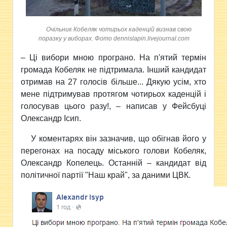
Очільник Кобеляк чотирьох каденцій визнав свою
поразку у виборах. Фото dennislapin.livejournal.com
–
Ці вибори мною програно. На п'ятий термін
громада Кобеляк не підтримала.
Інший кандидат
отримав на 27 голосів більше... Дякую усім, хто
мене підтримував протягом чотирьох каденцій і
голосував цього разу!, – написав у Фейсбуці
Олександр Ісип.
У коментарях він зазначив, що обігнав його у
перегонах на посаду міського голови Кобеляк,
Олександр Копелець. Останній –
кандидат від
політичної партії "Наш край", за даними ЦВК
.