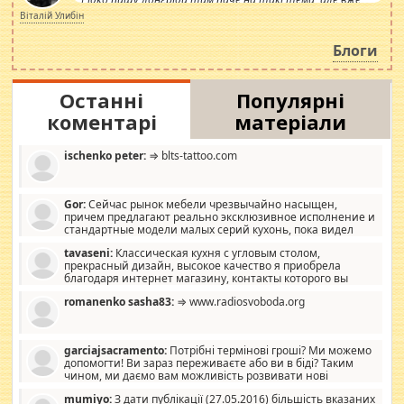
просто дістало! Обурюють сьогоднішні інсенуації
Віталій Улибін
навколо стипендіального питання. Штучно
роздувається ще одна соціальна катастрофа.
Блоги
Останні
Популярні
коментарі
матеріали
ischenko peter:
⇒ blts-tattoo.com
Gor:
Сейчас рынок мебели чрезвычайно насыщен,
причем предлагают реально эксклюзивное исполнение и
стандартные модели малых серий кухонь, пока видел
отличную кухонную мебель по дизайну, мало походит на
tavaseni:
Классическая кухня с угловым столом,
стандартные формы, в MebelOk, креативненько и что главное -
прекрасный дизайн, высокое качество я приобрела
со вкусом все в порядке, без ненужных наворотов удорожающих
благодаря интернет магазину, контакты которого вы
мебель, а это не последний фактор.
можете просмотреть https://mwood.com.ua.
romanenko sasha83:
⇒ www.radiosvoboda.org
garciajsacramento:
Потрібні термінові гроші? Ми можемо
допомогти! Ви зараз переживаєте або ви в біді? Таким
чином, ми даємо вам можливість розвивати нові
розробки. Як багата людина, я почуваю себе зобов'язаним
mumiyo:
З дати публікації (27.05.2016) більшість вказаних
допомагати людям, які намагаються дати їм шанс. Кожен