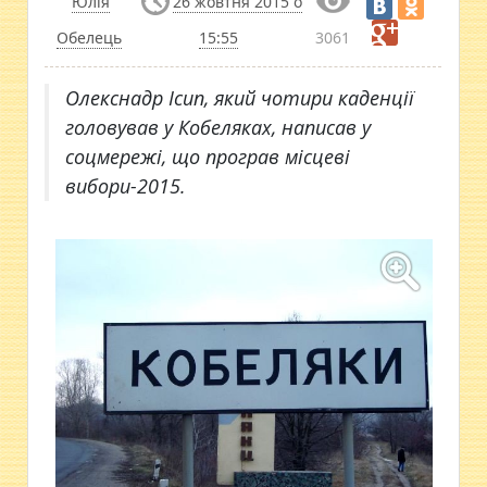
Юлія
26 жовтня 2015 о
Обелець
15:55
3061
Олекснадр Ісип, який чотири каденції
головував у Кобеляках, написав у
соцмережі, що програв місцеві
вибори-2015.