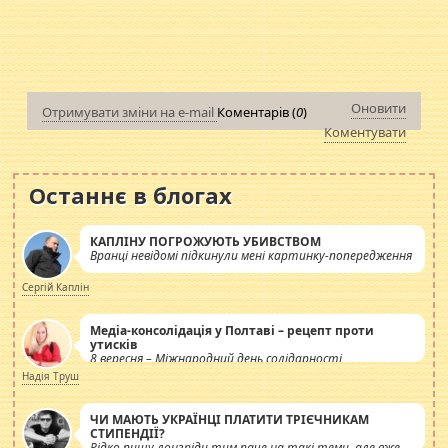
Оновити
Отримувати зміни на e-mail
Коментарів (
0
)
Коментувати
Останнє в блогах
КАПЛІНУ ПОГРОЖУЮТЬ УБИВСТВОМ
Вранці невідомі підкинули мені картинку-попередження
Сергій Каплін
Медіа-консолідація у Полтаві – рецепт проти
утисків
8 вересня – Міжнародний день солідарності
журналістів.
Надія Труш
ЧИ МАЮТЬ УКРАЇНЦІ ПЛАТИТИ ТРІЄЧНИКАМ
СТИПЕНДІЇ?
Рідко пишу лонгріди тим паче на такі теми, але вже