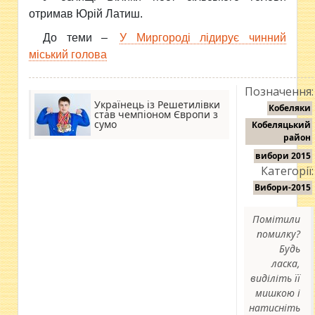
отримав Юрій Латиш.
До теми –
У Миргороді лідирує чинний
міський голова
Позначення:
Українець із Решетилівки
Кобеляки
став чемпіоном Європи з
сумо
Кобеляцький
район
вибори 2015
Категорії:
Вибори-2015
Помітили
помилку?
Будь
ласка,
виділіть її
мишкою і
натисніть